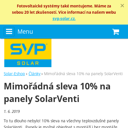
Fotovoltaické systémy také montujeme. Máme za
sebou 20 let zkušeností. Více informací na našem webu
svp-solar.cz.
Menu
N
Solar-Eshop
Články
Mimořádná sleva 10% na panely SolarVenti
Mimořádná sleva 10% na
panely SolarVenti
1. 6. 2019
To tu dlouho nebylo! 10% sleva na všechny teplovzdušné panely
SolarVenti. Panely je možné objednat s montáží i bez montáže.