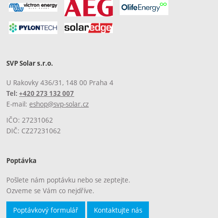
SVP Solar s.r.o.
U Rakovky 436/31, 148 00 Praha 4
Tel:
+420 273 132 007
E-mail:
eshop@svp-solar.cz
IČO: 27231062
DIČ: CZ27231062
Poptávka
Pošlete nám poptávku nebo se zeptejte.
Ozveme se Vám co nejdříve.
Poptávkový formulář
Kontaktujte nás