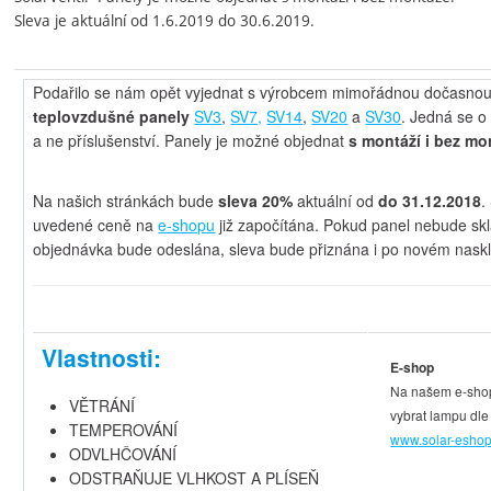
Sleva je aktuální od 1.6.2019 do 30.6.2019.
Podařilo se nám opět vyjednat s výrobcem mimořádnou dočasnou
teplovzdušné panely
SV3
,
SV7,
SV14
,
SV20
a
SV30
. Jedná se o
a ne příslušenství. Panely je možné objednat
s montáží i bez mo
Na našich stránkách bude
sleva 20%
aktuální od
do 31.12.2018
.
uvedené ceně na
e-shopu
již započítána. Pokud panel nebude sk
objednávka bude odeslána, sleva bude přiznána i po novém naskl
Vlastnosti:
E-shop
Na našem e-sh
VĚTRÁNÍ
vybrat lampu dle
TEMPEROVÁNÍ
www.solar-eshop
ODVLHČOVÁNÍ
ODSTRAŇUJE VLHKOST A PLÍSEŇ