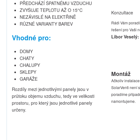
PŘEDCHÁZÍ ŠPATNÉMU VZDUCHU
ZVYŠUJE TEPLOTU AŽ O 15°C
Konzultace
NEZÁVISLÉ NA ELEKTŘINĚ
Rádi Vám poradí
RŮZNÉ VARIANTY BAREV
řešení pro Vaši 
Vhodné pro:
Libor Veselý:
DOMY
CHATY
CHALUPY
SKLEPY
Montáž
GARÁŽE
Ačkoliv instalac
SolarVenti není s
Rozdíly mezi jednotlivými panely jsou v
poradíme případ
průtoku objemu vzduchu, tedy ve velikosti
namontujeme.
prostoru, pro který jsou jednotlivé panely
určeny.