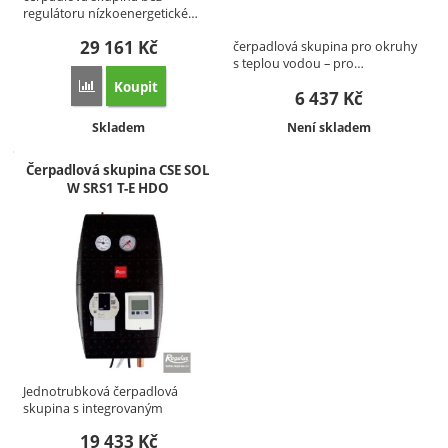
regulátoru nízkoenergetické…
29 161
Kč
čerpadlová skupina pro okruhy
s teplou vodou – pro…
Koupit
Přidat 'Čerpadlová skupina S2 Solar 2, Stratos Para 25/1-8, 6/
6 437
Kč
Dostupnost:
Dostupnost:
Skladem
Není skladem
Čerpadlová skupina CSE SOL
W SRS1 T-E HDO
Jednotrubková čerpadlová
skupina s integrovaným
regulátorem…
19 433
Kč