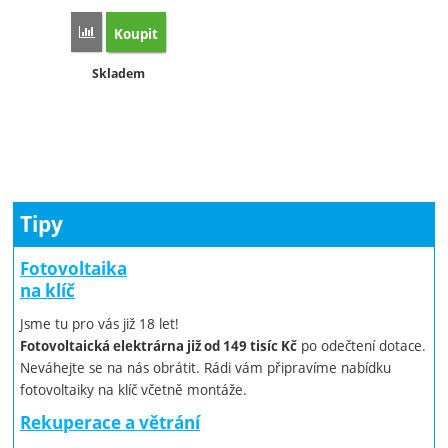
Koupit
Přidat 'Čerpadlová skupina CSE SOL W SRS1 T-E HDO' k p
Dostupnost:
Skladem
Tipy
Fotovoltaika
na klíč
Jsme tu pro vás již 18 let!
po odečtení dotace.
Fotovoltaická elektrárna již od 149 tisíc Kč
Neváhejte se na nás obrátit. Rádi vám připravíme nabídku
fotovoltaiky na klíč včetně montáže.
Rekuperace a větrání