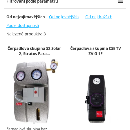
Filtrování podle parametrů
Cena (Kč)
Dostupnost
-
Od nejlevnějších
Od nejdražších
Od nejzajímavějších
Skladem
Podle dostupnosti
Nalezené produkty:
3
Produkty
Čerpadlová skupina S2 Solar
Čerpadlová skupina CSE TV
2, Stratos Para…
ZV G 1F
čerpadlová skupina bez