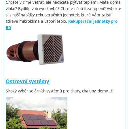
Chcete v zimě větrat, ale nechcete plýtvat teplem? Máte doma
vlhko? Bydlíte v dřevostavbě? Chcete ušetřit za topení? Vyberte
si z naší nabídky rekuperačních jednotek, které Vám zajistí
zdravé mikroklima a uspoří teplo.
Rekuperační jednotky pro
RD
Ostrovní systémy
Široký výběr solárních systémů pro chaty, chalupy, domy...!!!