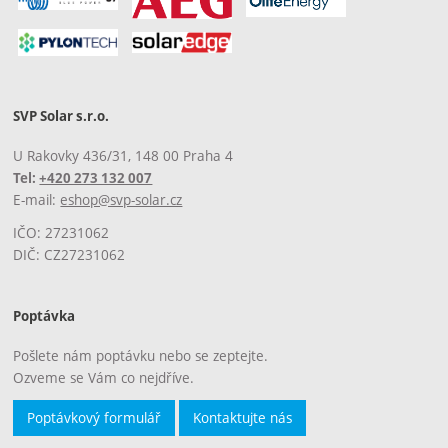
SVP Solar s.r.o.
U Rakovky 436/31, 148 00 Praha 4
Tel:
+420 273 132 007
E-mail:
eshop@svp-solar.cz
IČO: 27231062
DIČ: CZ27231062
Poptávka
Pošlete nám poptávku nebo se zeptejte.
Ozveme se Vám co nejdříve.
Poptávkový formulář
Kontaktujte nás