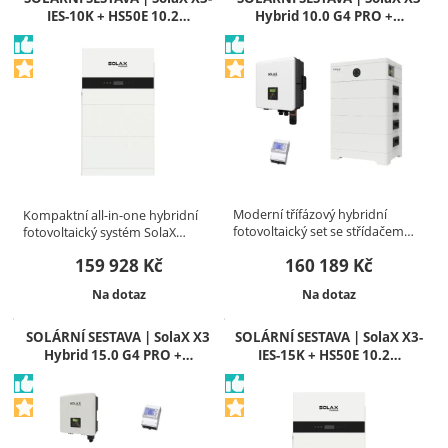
IES-10K + HS50E 10.2…
Hybrid 10.0 G4 PRO +…
Moderní třífázový hybridní
Kompaktní all-in-one hybridní
fotovoltaický set se střídačem…
fotovoltaický systém SolaX…
159 928
Kč
160 189
Kč
Dostupnost:
Dostupnost:
Na dotaz
Na dotaz
SOLÁRNÍ SESTAVA | SolaX X3
SOLÁRNÍ SESTAVA | SolaX X3-
Hybrid 15.0 G4 PRO +…
IES-15K + HS50E 10.2…