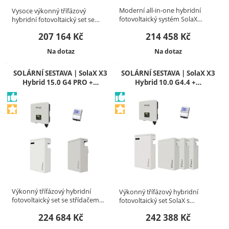
Moderní all-in-one hybridní
Vysoce výkonný třífázový
fotovoltaický systém SolaX…
hybridní fotovoltaický set se…
207 164
Kč
214 458
Kč
Dostupnost:
Dostupnost:
Na dotaz
Na dotaz
SOLÁRNÍ SESTAVA | SolaX X3
SOLÁRNÍ SESTAVA | SolaX X3
Hybrid 15.0 G4 PRO +…
Hybrid 10.0 G4.4 +…
Výkonný třífázový hybridní
Výkonný třífázový hybridní
fotovoltaický set se střídačem…
fotovoltaický set SolaX s…
224 684
Kč
242 388
Kč