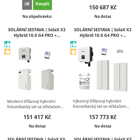
Koupit
Přidat 'SOLÁRNÍ SESTAVA | SolaX X3-Hybrid 10.0-P G4 + T-B
150 687
Kč
Dostupnost:
Dostupnost:
Na objednávku
Na dotaz
SOLÁRNÍ SESTAVA | SolaX X3
SOLÁRNÍ SESTAVA | SolaX X3
Hybrid 10.0 G4 PRO +…
Hybrid 10.0 G4 PRO +…
Výkonný třífázový hybridní
Moderní třífázový hybridní
fotovoltaický set se střídačem…
fotovoltaický set se střídačem…
151 417
Kč
157 773
Kč
Dostupnost:
Dostupnost:
Na dotaz
Na dotaz
SOLÁRNÍ SESTAVA | SolaX X3-
SOLÁRNÍ SESTAVA | SolaX X3