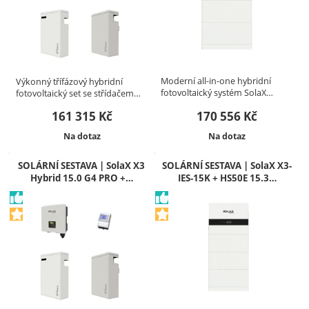
Moderní all-in-one hybridní
Výkonný třífázový hybridní
fotovoltaický systém SolaX…
fotovoltaický set se střídačem…
161 315
Kč
170 556
Kč
Dostupnost:
Dostupnost:
Na dotaz
Na dotaz
SOLÁRNÍ SESTAVA | SolaX X3
SOLÁRNÍ SESTAVA | SolaX X3-
Hybrid 15.0 G4 PRO +…
IES-15K + HS50E 15.3…