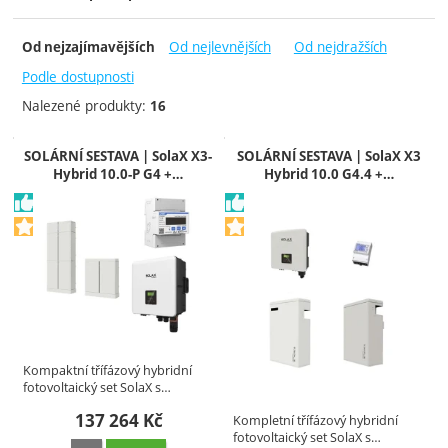
Cena (Kč)
Dostupnost
Extra
-
Od nejlevnějších
Od nejdražších
Od nejzajímavějších
Na dotaz
Doporučujeme
Akce
Podle dostupnosti
Nalezené produkty:
16
Produkty
SOLÁRNÍ SESTAVA | SolaX X3-
SOLÁRNÍ SESTAVA | SolaX X3
Hybrid 10.0-P G4 +…
Hybrid 10.0 G4.4 +…
Kompaktní třífázový hybridní
fotovoltaický set SolaX s…
137 264
Kč
Kompletní třífázový hybridní
fotovoltaický set SolaX s…