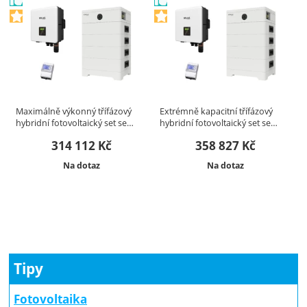
Maximálně výkonný třífázový
Extrémně kapacitní třífázový
hybridní fotovoltaický set se…
hybridní fotovoltaický set se…
314 112
Kč
358 827
Kč
Dostupnost:
Dostupnost:
Na dotaz
Na dotaz
Tipy
Fotovoltaika