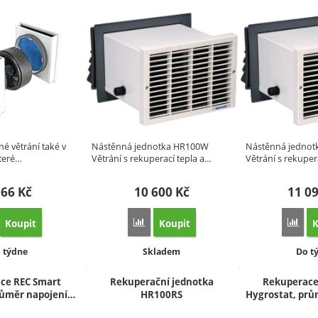
é větrání také v
Nástěnná jednotka HR100W
Nástěnná jedno
teré…
Větrání s rekuperací tepla a…
Větrání s rekuper
566
Kč
10 600
Kč
11 0
Koupit
Koupit
K
idat 'SEVi 160R Přepouštěcí Ventilátor' k porovnání
Přidat 'Rekuperační jednotka HR100W' k 
Přid
stupnost:
Dostupnost:
Dost
 týdne
Skladem
Do t
ce REC Smart
Rekuperační jednotka
Rekuperace
růměr napojení…
HR100RS
Hygrostat, prů