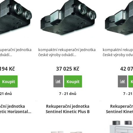
uperační jednotka
kompaktní rekuperační jednotka
kompaktní rekup
odvádí…
české výroby odvádí…
české výroby odv
 194
Kč
37 025
Kč
42 0
Koupit
Koupit
K
řidat 'Rekuperace Venus Comfort, AC motor, předehřev, filtr M5/G4, 150-500 
Přidat 'Rekuperace Venus Comfort, EC mot
Přid
stupnost:
Dostupnost:
Dost
 21 dnů
7 - 21 dnů
7 - 2
ční jednotka
Rekuperační jednotka
Rekuperačn
etic Horizontal…
Sentinel Kinetic Plus B
Sentinel Kine