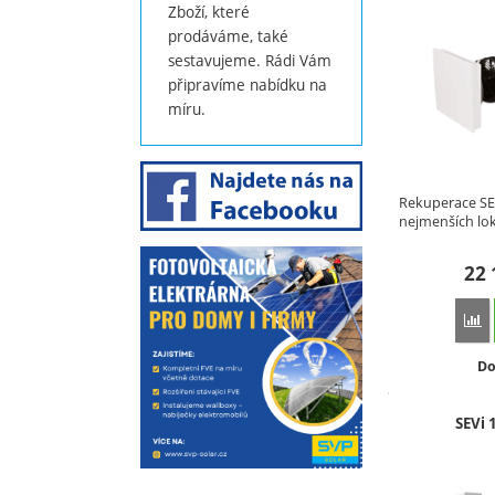
Zboží, které
prodáváme, také
sestavujeme. Rádi Vám
připravíme nabídku na
míru.
Rekuperace SEV
nejmenších lo
22
Př
Do
Do
SEVi