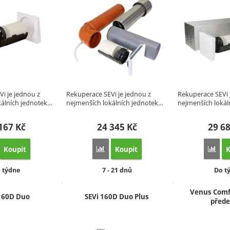
i je jednou z
Rekuperace SEVi je jednou z
Rekuperace SEVi 
kálních jednotek…
nejmenších lokálních jednotek…
nejmenších lokál
 167
Kč
24 345
Kč
29 6
Koupit
Koupit
K
idat 'SEVi 160 Premium Plus – Tiché a efektivní větrání s rekuperací tepla' k
Přidat 'SEVi 160CE Sklepní Větrací Systé
Přid
stupnost:
Dostupnost:
Dost
 týdne
7 - 21 dnů
Do t
Venus Comfo
 160D Duo
SEVi 160D Duo Plus
přede