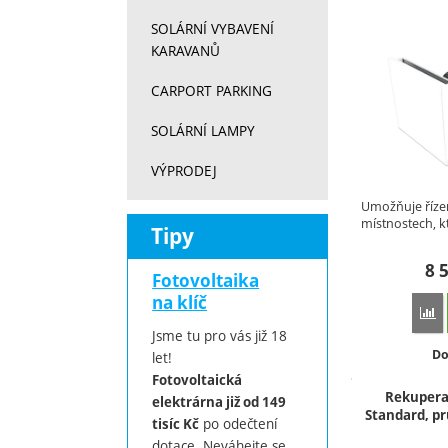
SOLÁRNÍ VYBAVENÍ
KARAVANŮ
CARPORT PARKING
SOLÁRNÍ LAMPY
VÝPRODEJ
Umožňuje řízen
místnostech, k
Tipy
8 
Fotovoltaika
na klíč
Př
Jsme tu pro vás již 18
Do
Do
let!
Fotovoltaická
Rekupera
elektrárna již od 149
Standard, p
po odečtení
tisíc Kč
dotace. Neváhejte se