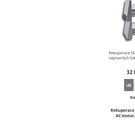
Rekuperace SEV
nejmenších lo
32
P
Do
Do
Rekuperace 
AC motor