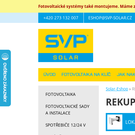
Fotovoltaické systémy také montujeme. Máme za
+420 273 132 007
ESHOP@SVP-SOLAR.CZ
Navigace
ÚVOD
FOTOVOLTAIKA NA KLÍČ
JAK NA
Solar-Eshop
R
FOTOVOLTAIKA
REKUP
FOTOVOLTAICKÉ SADY
A INSTALACE
LOK
SPOTŘEBIČE 12/24 V