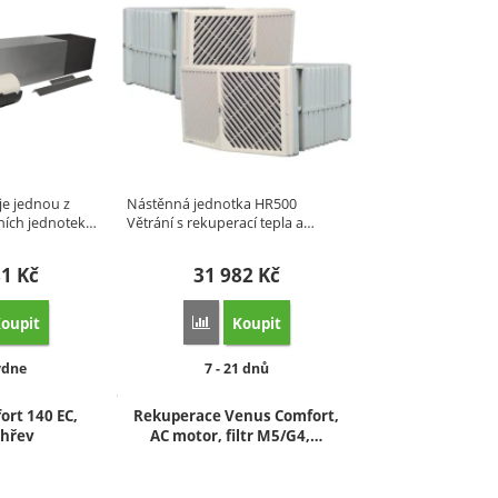
je jednou z
Nástěnná jednotka HR500
ních jednotek…
Větrání s rekuperací tepla a…
81
Kč
31 982
Kč
oupit
Koupit
 porovnání
m' k porovnání
at 'SEVi 160 RO Střešní systém' k porovnání
Přidat 'Rekuperační jednotka HR500' k porov
upnost:
Dostupnost:
ýdne
7 - 21 dnů
rt 140 EC,
Rekuperace Venus Comfort,
hřev
AC motor, filtr M5/G4,…