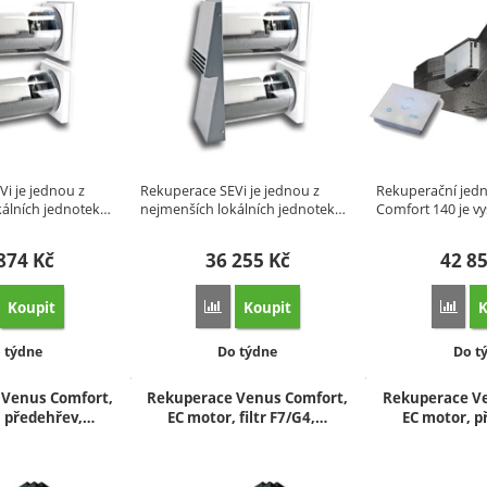
i je jednou z
Rekuperace SEVi je jednou z
Rekuperační jed
kálních jednotek…
nejmenších lokálních jednotek…
Comfort 140 je v
 874
Kč
36 255
Kč
42 8
Koupit
Koupit
K
řidat 'SEVi 160D Duo' k porovnání
Přidat 'SEVi 160D Duo Plus' k porovnání
Přid
stupnost:
Dostupnost:
Dost
 týdne
Do týdne
Do t
Venus Comfort,
Rekuperace Venus Comfort,
Rekuperace Ve
, předehřev,…
EC motor, filtr F7/G4,…
EC motor, p