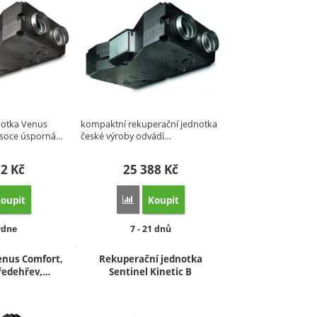
notka Venus
kompaktní rekuperační jednotka
ysoce úsporná…
české výroby odvádí…
52
Kč
25 388
Kč
oupit
Koupit
at 'Venus Comfort 140 EC, předehřev' k porovnání
Přidat 'Rekuperace Venus Comfort, AC motor
upnost:
Dostupnost:
ýdne
7 - 21 dnů
nus Comfort,
Rekuperační jednotka
ředehřev,…
Sentinel Kinetic B