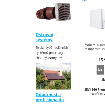
Ostrovní
systémy
Moderní a kom
Široký výběr solárních
rekuperační j
systémů pro chaty,
Pro 25 S…
chalupy, domy...!!!
15
P
Do
Sk
SEVi 160 Pre
a efekti
Odbornost a
profesionalita