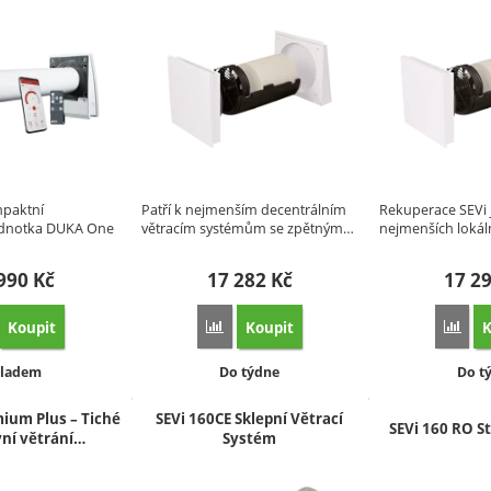
paktní
Patří k nejmenším decentrálním
Rekuperace SEVi 
ednotka DUKA One
větracím systémům se zpětným…
nejmenších lokál
 990
Kč
17 282
Kč
17 2
Koupit
Koupit
K
řidat 'DUKA One Pro 25S Wi‑Fi Ø100 mm – lokální rekuperační větrání s tic
Přidat 'SEVi 160 Standard' k porovnání
Přid
stupnost:
Dostupnost:
Dost
ladem
Do týdne
Do t
mium Plus – Tiché
SEVi 160CE Sklepní Větrací
SEVi 160 RO S
vní větrání…
Systém