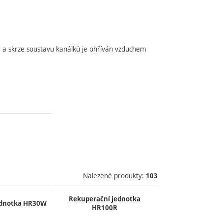
tř a skrze soustavu kanálků je ohříván vzduchem
Nalezené produkty:
103
Rekuperační jednotka
ednotka HR30W
HR100R