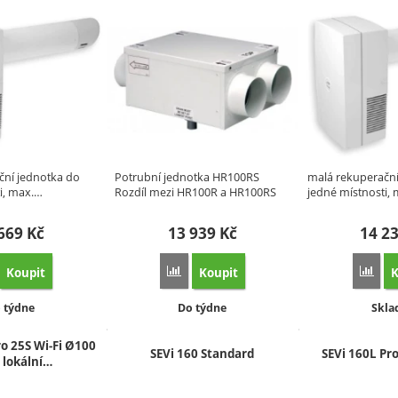
ční jednotka do
Potrubní jednotka HR100RS
malá rekuperační
i, max.…
Rozdíl mezi HR100R a HR100RS
jedné místnosti,
je…
 669
Kč
13 939
Kč
14 2
Koupit
Koupit
K
řidat 'Rekuperace REC Smart Standard, průměr napojení 100mm' k porovnání
Přidat 'Rekuperační jednotka HR100RS' k
Přid
stupnost:
Dostupnost:
Dost
 týdne
Do týdne
Skl
o 25S Wi‑Fi Ø100
SEVi 160 Standard
SEVi 160L Pro
 lokální…