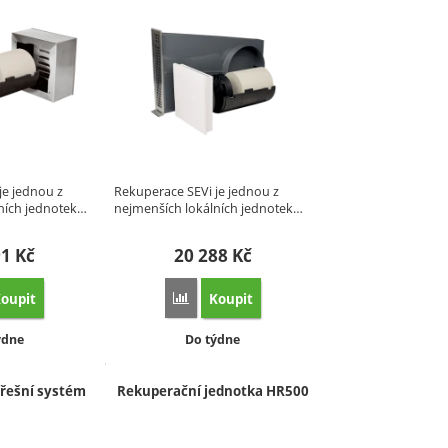
je jednou z
Rekuperace SEVi je jednou z
ních jednotek…
nejmenších lokálních jednotek…
91
Kč
20 288
Kč
oupit
Koupit
hým provozem' k porovnání
at 'SEVi 160L Pro Slabé Zdivo' k porovnání
Přidat 'SEVi 160U Plus Okenní Varianta' k p
upnost:
Dostupnost:
ýdne
Do týdne
třešní systém
Rekuperační jednotka HR500