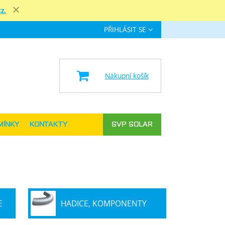
z.
Zavřít
PŘIHLÁSIT SE
e
Nákupní košík
MÍNKY
KONTAKTY
SVP SOLAR
E
HADICE, KOMPONENTY