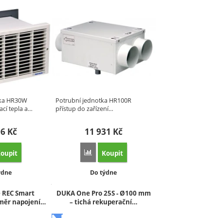
tka HR30W
Potrubní jednotka HR100R
ací tepla a…
přístup do zařízení…
96
Kč
11 931
Kč
oupit
Koupit
porovnání
at 'Rekuperační jednotka HR30W' k porovnání
Přidat 'Rekuperační jednotka HR100R' k por
upnost:
Dostupnost:
ýdne
Do týdne
 REC Smart
DUKA One Pro 25S - Ø100 mm
měr napojení…
– tichá rekuperační…