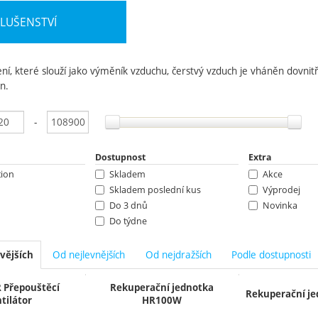
SLUŠENSTVÍ
ní, které slouží jako výměník vzduchu, čerstvý vzduch je vháněn dovni
n.
ání podle parametrů
-
Dostupnost
Extra
tion
Skladem
Akce
Skladem poslední kus
Výprodej
Do 3 dnů
Novinka
Do týdne
2 týdny
7 - 21 dnů
Od nejlevnějších
Od nejdražších
Podle dostupnosti
vějších
Na dotaz
y
R Přepouštěcí
Rekuperační jednotka
Rekuperační j
tilátor
HR100W