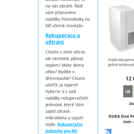
na nás obrátit. Rádi
vám připravíme
nabídku fotovoltaiky na
klíč včetně montáže.
Rekuperace a
větrání
Chcete v zimě větrat,
ale nechcete plýtvat
malá rekupera
jedné místnost
teplem? Máte doma
vlhko? Bydlíte v
12
dřevostavbě? Chcete
ušetřit za topení?
Vyberte si z naší
P
nabídky rekuperačních
Do
Do
jednotek, které Vám
zajistí zdravé
DUKA One Pr
mikroklima a uspoří
mm –
teplo.
Rekuperační
jednotky pro RD