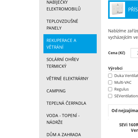
NABÍJEČKY
ELEKTROMOBILŮ
PŘÍ
TEPLOVZDUŠNÉ
PANELY
Nabízíme zaříze
vycházejícím ve
REKUPERACE A
VĚTRÁNÍ
Zobrazit více
Filtrov
Cena (Kč)
SOLÁRNÍ OHŘEV
TERMICKÝ
Výrobci
Duka Ventila
VĚTRNÉ ELEKTRÁRNY
Multi-VAC
Regulus
CAMPING
SEVentilation
TEPELNÁ ČERPADLA
Siemens
SORKE
Od nejzajíma
VODA - TOPENÍ -
Vent-Axia
NÁDRŽE
Produkt
SEVi 160
Ven
DŮM A ZAHRADA