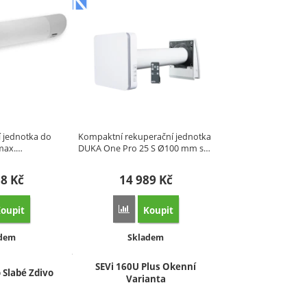
 jednotka do
Kompaktní rekuperační jednotka
 max.…
DUKA One Pro 25 S Ø100 mm s…
38
Kč
14 989
Kč
oupit
Koupit
 porovnání
at 'Rekuperace REC Smart Hygrostat, průměr napojení 100mm' k porovnání
Přidat 'DUKA One Pro 25S - Ø100 mm – tich
upnost:
Dostupnost:
adem
Skladem
SEVi 160U Plus Okenní
 Slabé Zdivo
Varianta