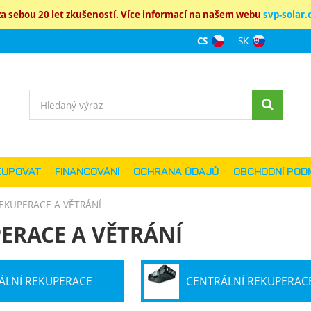
 sebou 20 let zkušeností. Více informací na našem webu
svp-solar.c
SK
CS
Jazyková verz
Vyhledávání
KUPOVAT
FINANCOVÁNÍ
OCHRANA ÚDAJŮ
OBCHODNÍ POD
EKUPERACE A VĚTRÁNÍ
ERACE A VĚTRÁNÍ
ÁLNÍ REKUPERACE
CENTRÁLNÍ REKUPERAC