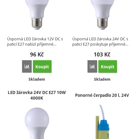
Úsporná LED žárovka 12V DC s
Úsporná LED žárovka 24V DC s
paticí E27 nabízí příjemné…
paticí E27 poskytuje příjemné…
96
Kč
103
Kč
Koupit
Koupit
Přidat 'LED žárovka 12V DC E27 10W 3000K' k porovnání
Přidat 'LED žárovka 2
Dostupnost:
Dostupnost:
Skladem
Skladem
LED žárovka 24V DC E27 10W
Ponorné čerpadlo 20 l, 24V
4000K