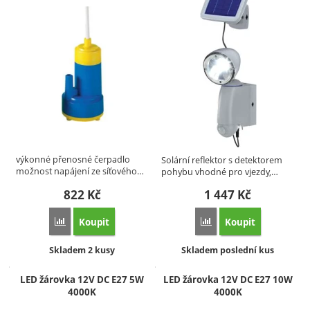
výkonné přenosné čerpadlo
Solární reflektor s detektorem
možnost napájení ze síťového…
pohybu vhodné pro vjezdy,…
822
Kč
1 447
Kč
Koupit
Koupit
Přidat 'Čerpadlo ponorné 18 l, 12V' k porovnání
Přidat 'Solární reflektor
Dostupnost:
Dostupnost:
Skladem 2 kusy
Skladem poslední kus
LED žárovka 12V DC E27 5W
LED žárovka 12V DC E27 10W
4000K
4000K