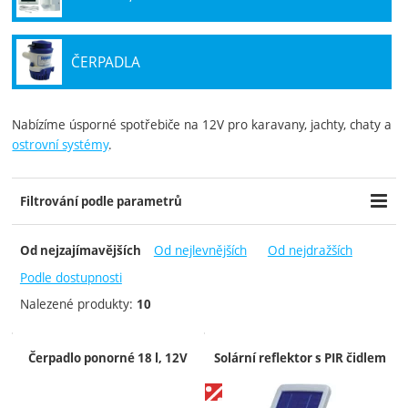
ČERPADLA
Nabízíme úsporné spotřebiče na 12V pro karavany, jachty, chaty a
ostrovní systémy
.
Zobrazit více
Filtrování podle parametrů
Cena (Kč)
Výrobci
Dostupnost
-
Od nejlevnějších
Od nejdražších
Od nejzajímavějších
ACA
Skladem
Barwig
Skladem poslední kus
Podle dostupnosti
Comet
Nalezené produkty:
10
Conrad Electronic
TOOLCRAFT
Produkty
Čerpadlo ponorné 18 l, 12V
Solární reflektor s PIR čidlem
Extra
Výprodej