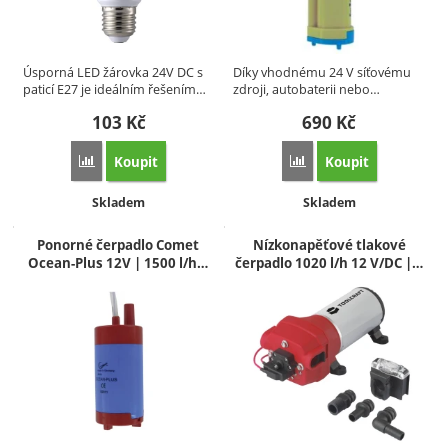
Úsporná LED žárovka 24V DC s
Díky vhodnému 24 V síťovému
paticí E27 je ideálním řešením…
zdroji, autobaterii nebo…
103
Kč
690
Kč
Koupit
Koupit
Přidat 'LED žárovka 24V DC E27 10W 4000K' k porovnání
Přidat 'Ponorné čerpadlo
Dostupnost:
Dostupnost:
Skladem
Skladem
Ponorné čerpadlo Comet
Nízkonapěťové tlakové
Ocean-Plus 12V | 1500 l/h…
čerpadlo 1020 l/h 12 V/DC |…