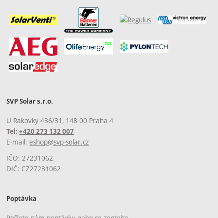
SVP Solar s.r.o.
U Rakovky 436/31, 148 00 Praha 4
Tel:
+420 273 132 007
E-mail:
eshop@svp-solar.cz
IČO: 27231062
DIČ: CZ27231062
Poptávka
Pošlete nám poptávku nebo se zeptejte.