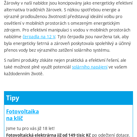
Žárovky v naší nabídce jsou koncipovány jako energeticky efektivní
alternativa tradičních žárovek. S nízkou spotřebou energie a
výrazně prodlouženou životností představují ideální volbu pro
osvětlení v mobilních prostorách s omezeným energetickým
zdrojem. Pro efektivní manipulaci s vodou v mobilních prostorách
nabízíme
čerpadla na 12 V
. Tyto čerpadla jsou navržena tak, aby
byla energeticky šetrná a zároveň poskytovala spolehlivý a účinný
přenos vody bez výrazného zatížení solárního systému.
S našimi produkty získáte nejen praktická a efektivní řešení, ale
také možnost plně využít potenciál
solárního napájení
ve vašem
každodenním životě.
Tipy
Fotovoltaika
na klíč
Jsme tu pro vás již 18 let!
po odečtení dotace.
Fotovoltaická elektrárna již od 149 tisíc Kč