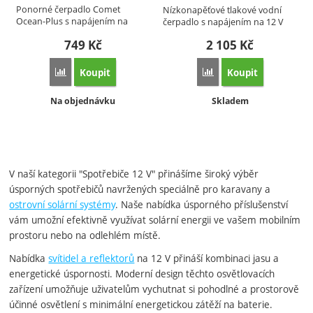
Ponorné čerpadlo Comet
Nízkonapěťové tlakové vodní
Ocean-Plus s napájením na
čerpadlo s napájením na 12 V
12V…
s…
749
Kč
2 105
Kč
Koupit
Koupit
Přidat 'Ponorné čerpadlo Comet Ocean-Plus 12V | 1500 l/h 2
Přidat 'Nízkonapěťové 
Dostupnost:
Dostupnost:
Na objednávku
Skladem
V naší kategorii "Spotřebiče 12 V" přinášíme široký výběr
úsporných spotřebičů navržených speciálně pro karavany a
ostrovní solární systémy
. Naše nabídka úsporného příslušenství
vám umožní efektivně využívat solární energii ve vašem mobilním
prostoru nebo na odlehlém místě.
Nabídka
svítidel a reflektorů
na 12 V přináší kombinaci jasu a
energetické úspornosti. Moderní design těchto osvětlovacích
zařízení umožňuje uživatelům vychutnat si pohodlné a prostorově
účinné osvětlení s minimální energetickou zátěží na baterie.