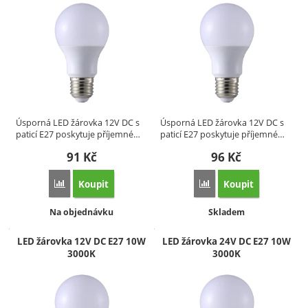
Úsporná LED žárovka 12V DC s
Úsporná LED žárovka 12V DC s
paticí E27 poskytuje příjemné…
paticí E27 poskytuje příjemné…
91
Kč
96
Kč
Koupit
Koupit
Přidat 'LED žárovka 12V DC E27 5W 4000K' k porovnání
Přidat 'LED žárovka 1
Dostupnost:
Dostupnost:
Na objednávku
Skladem
LED žárovka 12V DC E27 10W
LED žárovka 24V DC E27 10W
3000K
3000K