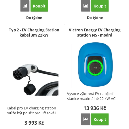
Koupit
Koupit
Přidat 'Černý kryt pro EV Charging station NS' k porovnání
Přidat 'Bílý kryt pro EV
Dostupnost:
Dostupnost:
Do týdne
Do týdne
Typ 2 - EV Charging Station
Victron Energy EV Charging
kabel 3m 22kW
station NS - modrá
Vysoce výkonná EV nabíjecí
stanice maximálně 22 kW AC
ve…
13 936
Kč
Kabel pro EV charging station
může být použit pro 3fázové i…
Koupit
Přidat 'Victron Energy 
3 993
Kč