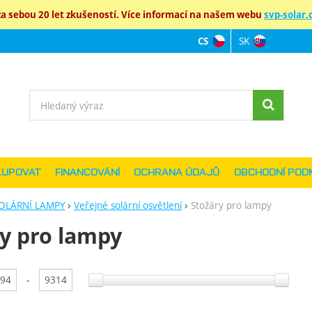
 sebou 20 let zkušeností. Více informací na našem webu
svp-solar.c
SK
CS
Jazyková verz
Vyhledávání
KUPOVAT
FINANCOVÁNÍ
OCHRANA ÚDAJŮ
OBCHODNÍ POD
OLÁRNÍ LAMPY
Veřejné solární osvětlení
Stožáry pro lampy
y pro lampy
ání podle parametrů
-