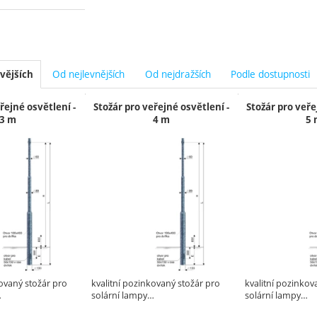
Od nejlevnějších
Od nejdražších
Podle dostupnosti
vějších
y
řejné osvětlení -
Stožár pro veřejné osvětlení -
Stožár pro veře
3 m
4 m
5 
kovaný stožár pro
kvalitní pozinkovaný stožár pro
kvalitní pozinkov
…
solární lampy…
solární lampy…