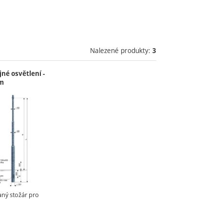
Nalezené produkty:
3
jné osvětlení -
m
aný stožár pro