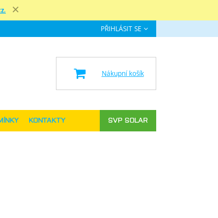
z.
Zavřít
PŘIHLÁSIT SE
e
Nákupní košík
MÍNKY
KONTAKTY
SVP SOLAR