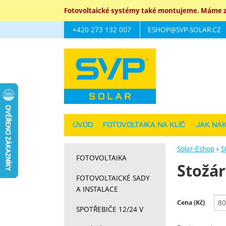
Fotovoltaické systémy také montujeme. Máme za
+420 273 132 007
ESHOP@SVP-SOLAR.CZ
Navigace
ÚVOD
FOTOVOLTAIKA NA KLÍČ
JAK NA
Solar-Eshop
S
FOTOVOLTAIKA
Stožár
FOTOVOLTAICKÉ SADY
A INSTALACE
Filtrov
Cena (Kč)
SPOTŘEBIČE 12/24 V