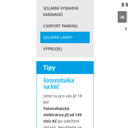
8 
SOLÁRNÍ VYBAVENÍ
KARAVANŮ
Př
CARPORT PARKING
D
2
SOLÁRNÍ LAMPY
VÝPRODEJ
Tipy
Fotovoltaika
na klíč
Jsme tu pro vás již 18
let!
Fotovoltaická
elektrárna již od 149
po odečtení
tisíc Kč
dotace. Neváhejte se