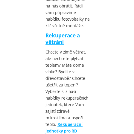
na nás obrátit. Rádi
vám připravíme
nabídku fotovoltaiky na
klíč včetně montáže.
Rekuperace a
větrání
Chcete v zimě větrat,
ale nechcete plýtvat
teplem? Máte doma
vlhko? Bydlíte v
dřevostavbě? Chcete
ušetřit za topení?
Vyberte si z naší
nabídky rekuperačních
jednotek, které Vám
zajistí zdravé
mikroklima a uspoří
teplo.
Rekuperační
jednotky pro RD