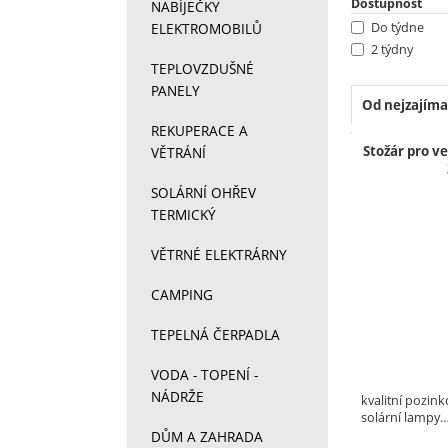
Dostupnost
NABÍJEČKY
ELEKTROMOBILŮ
Do týdne
2 týdny
TEPLOVZDUŠNÉ
PANELY
Od nejzajíma
REKUPERACE A
Produkt
Stožár pro ve
VĚTRÁNÍ
SOLÁRNÍ OHŘEV
TERMICKÝ
VĚTRNÉ ELEKTRÁRNY
CAMPING
TEPELNÁ ČERPADLA
VODA - TOPENÍ -
NÁDRŽE
kvalitní pozin
solární lampy
DŮM A ZAHRADA