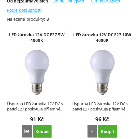
-
Od nejlevnějších
Od nejdražších
Od nejzajímavějších
Skladem
Podle dostupnosti
Nalezené produkty:
3
Produkty
LED žárovka 12V DC E27 5W
LED žárovka 12V DC E27 10W
4000K
4000K
Úsporná LED žárovka 12V DC s
Úsporná LED žárovka 12V DC s
paticí E27 poskytuje příjemné…
paticí E27 poskytuje příjemné…
91
Kč
96
Kč
Koupit
Koupit
Přidat 'LED žárovka 12V DC E27 5W 4000K' k porovnání
Přidat 'LED žárovka 1