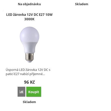
Dostupnost:
Dostupnost:
Na objednávku
Skladem
LED žárovka 12V DC E27 10W
3000K
Úsporná LED žárovka 12V DC s
paticí E27 nabízí příjemné…
96
Kč
Koupit
Přidat 'LED žárovka 12V DC E27 10W 3000K' k porovnání
Dostupnost:
Skladem