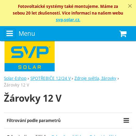
Fotovoltaické systémy také montujeme. Máme za
sebou 20 let zkušeností. Více informací na našem webu
svp-solar.cz.
Menu
N
Solar-Eshop
SPOTŘEBIČE 12/24 V
Zdroje světla, žárovky
Žárovky 12 V
Žárovky 12 V
Filtrování podle parametrů
Cena (Kč)
Dostupnost