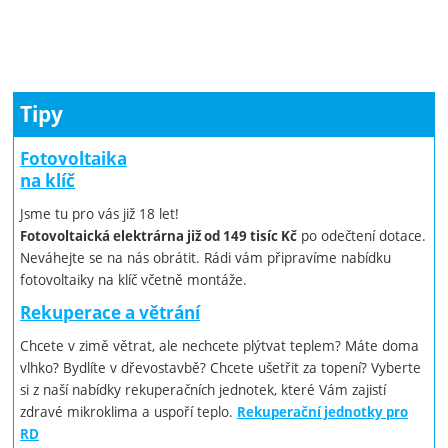
Tipy
Fotovoltaika
na klíč
Jsme tu pro vás již 18 let!
po odečtení dotace.
Fotovoltaická elektrárna již od 149 tisíc Kč
Neváhejte se na nás obrátit. Rádi vám připravíme nabídku
fotovoltaiky na klíč včetně montáže.
Rekuperace a větrání
Chcete v zimě větrat, ale nechcete plýtvat teplem? Máte doma
vlhko? Bydlíte v dřevostavbě? Chcete ušetřit za topení? Vyberte
si z naší nabídky rekuperačních jednotek, které Vám zajistí
zdravé mikroklima a uspoří teplo.
Rekuperační jednotky pro
RD