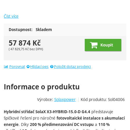
Číst více
Dostupnost:
Skladem
57 874
Kč
Koupit
(
47 829,75
Kč
bez DPH)
Porovnat
Hlídací pes
Položit dotaz prodejci
Informace o produktu
Výrobce:
Solaxpower
Kód produktu:
Sol04006
představuje
Hybridní střídač SolaX X3‑HYBRID‑15.0‑D G4.4
špičkové řešení pro náročné
fotovoltaické instalace s akumulací
. Díky
a
energie
200 % předimenzování DC vstupu
110 %