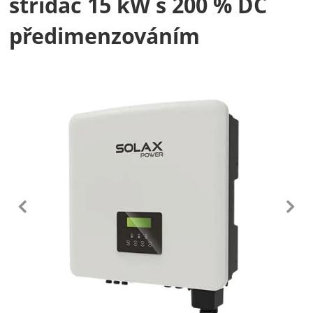
střídač 15 kW s 200 % DC
předimenzováním
Fotografie
předchozí
n