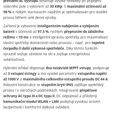
dosahuje vysoké flexibility při připojení
přetížení AC výstupu
solárního pole s výkonem až
. S
30 kWp
maximální účinností až
a nízkým startovacím napětím je optimalizován pro stabilní
98 %
provoz během celé denní výroby.
Zařízení je vybaveno
inteligentním nabíjením a vybíjením
s účinností až
, rychlým
baterií
97,5 %
přepnutím do záložního
a inteligentní správou spotřeby pro maximalizaci
režimu < 10 ms
vlastní spotřeby domácnosti nebo provozu – např. pro
tepelné
. Díky těmto funkcím
čerpadlo či další výkonné spotřebiče
výrazně snižuje závislost na síti a zvyšuje energetickou
soběstačnost.
Hybridní střídač disponuje
, podporuje
dva nezávislé MPPT vstupy
až
a má vysoké parametry
3 vstupní stringy
vstupního napětí
a
.
až 1000 V
maximálního celkového vstupního proudu DC 44 A
Robustní konstrukce se
zajišťuje spolehlivý
stupněm krytí IP65
provoz i v náročných podmínkách. Integrované
přepěťové
, DC odpojovač a přiložený
ochrany AC typu III a DC typu II
poskytují vysokou úroveň
komunikační modul WLAN + LAN
bezpečnosti i komfortní dálkové ovládání.