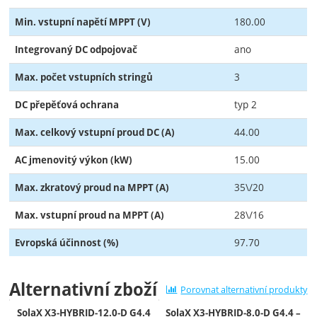
180.00
Min. vstupní napětí MPPT (V)
ano
Integrovaný DC odpojovač
3
Max. počet vstupních stringů
typ 2
DC přepěťová ochrana
44.00
Max. celkový vstupní proud DC (A)
15.00
AC jmenovitý výkon (kW)
35\/20
Max. zkratový proud na MPPT (A)
28\/16
Max. vstupní proud na MPPT (A)
97.70
Evropská účinnost (%)
Alternativní zboží
Porovnat alternativní produkty
SolaX X3‑HYBRID‑12.0‑D G4.4
SolaX X3‑HYBRID‑8.0‑D G4.4 –