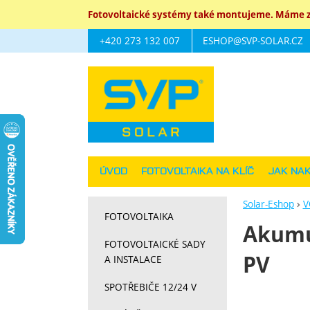
Fotovoltaické systémy také montujeme. Máme za
+420 273 132 007
ESHOP@SVP-SOLAR.CZ
Navigace
ÚVOD
FOTOVOLTAIKA NA KLÍČ
JAK NA
Solar-Eshop
V
FOTOVOLTAIKA
Akumu
FOTOVOLTAICKÉ SADY
PV
A INSTALACE
SPOTŘEBIČE 12/24 V
Fotograf