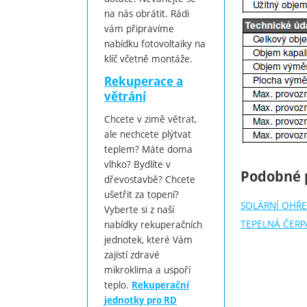
na nás obrátit. Rádi
vám připravíme
nabídku fotovoltaiky na
klíč včetně montáže.
Rekuperace a
větrání
Chcete v zimě větrat,
ale nechcete plýtvat
teplem? Máte doma
vlhko? Bydlíte v
Podobné 
dřevostavbě? Chcete
ušetřit za topení?
SOLÁRNÍ OHŘE
Vyberte si z naší
TEPELNÁ ČERP
nabídky rekuperačních
jednotek, které Vám
zajistí zdravé
mikroklima a uspoří
teplo.
Rekuperační
jednotky pro RD