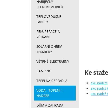
NABÍJEČKY
ELEKTROMOBILŮ
TEPLOVZDUŠNÉ
PANELY
REKUPERACE A
VĚTRÁNÍ
SOLÁRNÍ OHŘEV
TERMICKÝ
VĚTRNÉ ELEKTRÁRNY
Ke staže
CAMPING
TEPELNÁ ČERPADLA
aku nádrže
aku nádrž 
VODA - TOPENÍ -
aku nádrž H
NÁDRŽE
DŮM A ZAHRADA