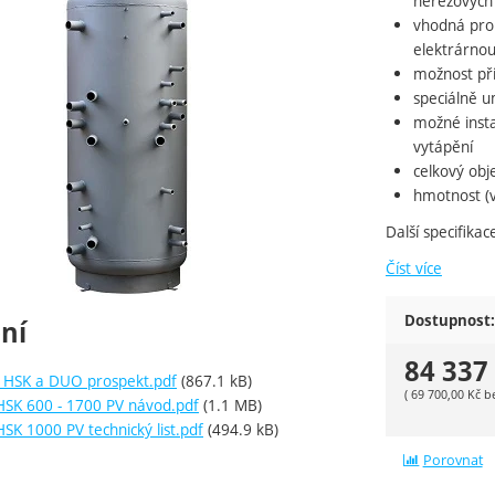
nerezových
vhodná pro
elektrárno
možnost při
speciálně u
možné instal
vytápění
celkový obj
hmotnost (v
Další specifika
Číst více
Dostupnost:
ní
84 337
 HSK a DUO prospekt.pdf
(867.1 kB)
(
69 700,00
Kč
b
HSK 600 - 1700 PV návod.pdf
(1.1 MB)
SK 1000 PV technický list.pdf
(494.9 kB)
Porovnat