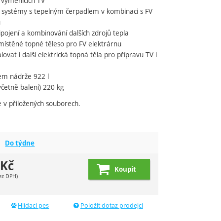
 výměnících TV
 systémy s tepelným čerpadlem v kombinaci s FV
u
pojení a kombinování dalších zdrojů tepla
místěné topné těleso pro FV elektrárnu
ovat i další elektrická topná těla pro přípravu TV i
em nádrže 922 l
četně balení) 220 kg
ce v přiložených souborech.
Do týdne
Kč
Koupit
ez DPH)
Hlídací pes
Položit dotaz prodejci