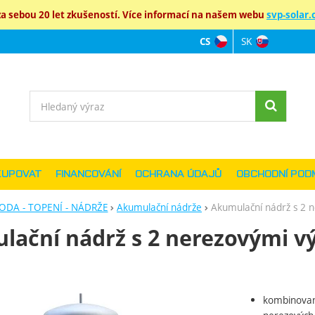
 sebou 20 let zkušeností. Více informací na našem webu
svp-solar.c
SK
CS
Jazyková verz
Vyhledávání
KUPOVAT
FINANCOVÁNÍ
OCHRANA ÚDAJŮ
OBCHODNÍ POD
ODA - TOPENÍ - NÁDRŽE
Akumulační nádrže
Akumulační nádrž s 2 
lační nádrž s 2 nerezovými v
kombinovan
ie