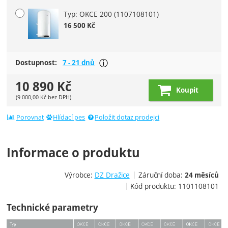
Typ: OKCE 200
(1107108101)
16 500
Kč
Většina produktů je dostupná do tý
Dostupnost:
7 - 21 dnů
Zobrazit více
10 890
Kč
Koupit
(
9 000,00
Kč
bez DPH)
Porovnat
Hlídací pes
Položit dotaz prodejci
Informace o produktu
Výrobce:
DZ Dražice
Záruční doba:
24 měsíců
Kód produktu:
1101108101
Technické parametry