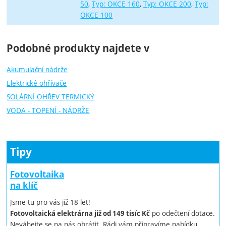
50
Typ: OKCE 160
Typ: OKCE 200
Typ:
OKCE 100
Podobné produkty najdete v
Akumulační nádrže
Elektrické ohřívače
SOLÁRNÍ OHŘEV TERMICKÝ
VODA - TOPENÍ - NÁDRŽE
Tipy
Fotovoltaika
na klíč
Jsme tu pro vás již 18 let!
po odečtení dotace.
Fotovoltaická elektrárna již od 149 tisíc Kč
Neváhejte se na nás obrátit. Rádi vám připravíme nabídku