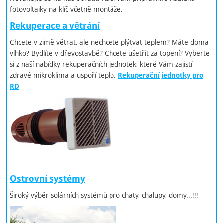
fotovoltaiky na klíč včetně montáže.
Rekuperace a větrání
Chcete v zimě větrat, ale nechcete plýtvat teplem? Máte doma
vlhko? Bydlíte v dřevostavbě? Chcete ušetřit za topení? Vyberte
si z naší nabídky rekuperačních jednotek, které Vám zajistí
zdravé mikroklima a uspoří teplo.
Rekuperační jednotky pro
RD
Ostrovní systémy
Široký výběr solárních systémů pro chaty, chalupy, domy...!!!