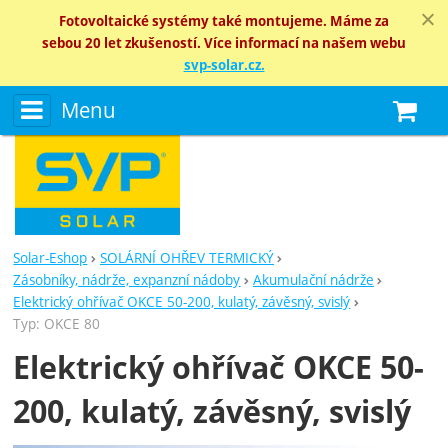
Fotovoltaické systémy také montujeme. Máme za
sebou 20 let zkušeností. Více informací na našem webu
svp-solar.cz.
Menu
N
Solar-Eshop
SOLÁRNÍ OHŘEV TERMICKÝ
Zásobníky, nádrže, expanzní nádoby
Akumulační nádrže
Elektrický ohřívač OKCE 50-200, kulatý, závěsný, svislý
Typ: OKCE 80
Elektrický ohřívač OKCE 50-
200, kulatý, závěsný, svislý