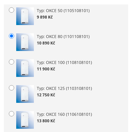
Typ: OKCE 50
(1105108101)
Vyberte variantu
9 898
Kč
Typ: OKCE 80
(1101108101)
10 890
Kč
Typ: OKCE 100
(1108108101)
11 900
Kč
Typ: OKCE 125
(1103108101)
12 750
Kč
Typ: OKCE 160
(1106108101)
13 800
Kč