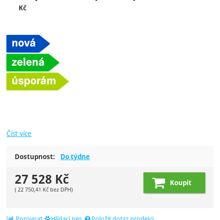
Kč
Číst více
Dostupnost:
Do týdne
27 528
Kč
Koupit
(
22 750,41
Kč
bez DPH)
Porovnat
Hlídací pes
Položit dotaz prodejci