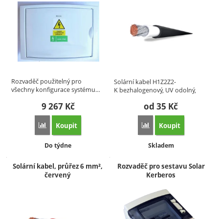
Rozvaděč použitelný pro
Solární kabel H1Z2Z2-
všechny konfigurace systému…
K bezhalogenový, UV odolný,
speciálně…
9 267
Kč
od 35
Kč
Koupit
Koupit
Porovnat
Porovnat
Dostupnost:
Dostupnost:
Do týdne
Skladem
Solární kabel, průřez 6 mm²,
Rozvaděč pro sestavu Solar
červený
Kerberos