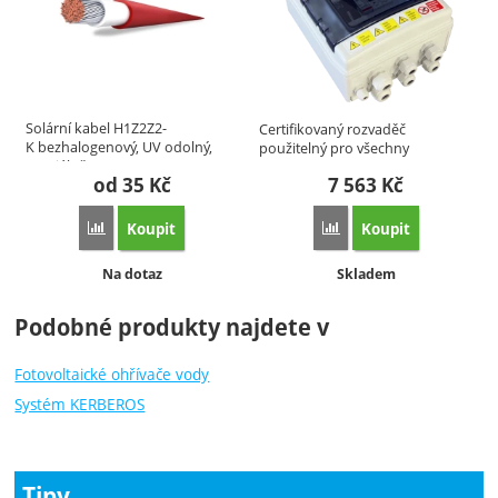
Solární kabel H1Z2Z2-
Certifikovaný rozvaděč
K bezhalogenový, UV odolný,
použitelný pro všechny
speciálně…
konfigurace…
od 35
Kč
7 563
Kč
Koupit
Koupit
Porovnat
Porovnat
Dostupnost:
Dostupnost:
Na dotaz
Skladem
Podobné produkty najdete v
Fotovoltaické ohřívače vody
Systém KERBEROS
Tipy