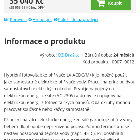
35 040
Kč
Koupit
(
28 958,68
Kč
bez DPH)
Porovnat
Hlídací pes
Položit dotaz prodejci
Informace o produktu
Výrobce:
DZ Dražice
Záruční doba:
24 měsíců
Kód produktu:
0007+0012
Hybridní fotovoltaické ohřívače LX ACDC/M+K je možné použít
jako samostatné elektrické ohřívače vody. Pracují na principu dvou
samostatných elektrických okruhů. První je napojený na
elektrickou energii ze sítě (AC 230V) a druhý je napojený na
elektrickou energii z fotovoltaických panelů. Oba okruhy mohou
pracovat současně nebo každý samostatně.
Připojení na zdroj elektrické energie ze sítě garantuje ohřev vody
během dlouhodobě nepříznivého počasí. Pomocí termostatu se
nastaví požadovaná teplota vody (např. 45°C). Při dosáhnutí