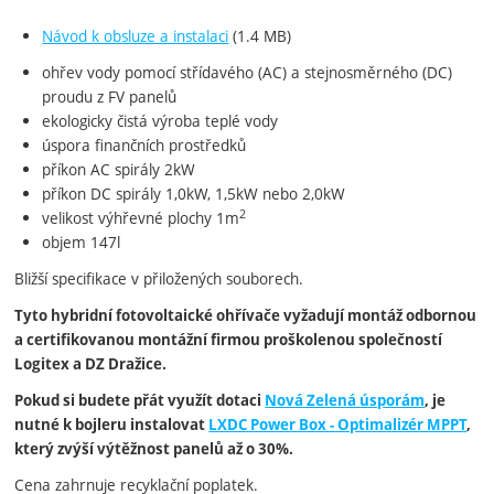
Návod k obsluze a instalaci
(1.4 MB)
ohřev vody pomocí střídavého (AC) a stejnosměrného (DC)
proudu z FV panelů
ekologicky čistá výroba teplé vody
úspora finančních prostředků
příkon AC spirály 2kW
příkon DC spirály 1,0kW, 1,5kW nebo 2,0kW
2
velikost výhřevné plochy 1m
objem 147l
Bližší specifikace v přiložených souborech.
Tyto hybridní fotovoltaické ohřívače vyžadují montáž odbornou
a certifikovanou montážní firmou proškolenou společností
Logitex a DZ Dražice.
Pokud si budete přát využít dotaci
Nová Zelená úsporám
, je
nutné k bojleru instalovat
LXDC Power Box - Optimalizér MPPT
,
který zvýší výtěžnost panelů až o 30%.
Cena zahrnuje recyklační poplatek.