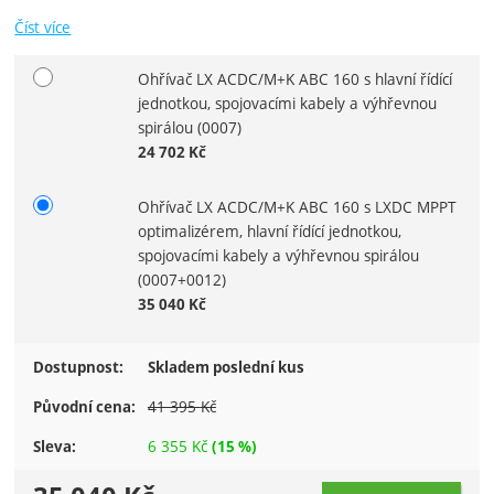
Číst více
Ohřívač LX ACDC/M+K ABC 160 s hlavní řídící
Vyberte variantu
jednotkou, spojovacími kabely a výhřevnou
spirálou
(0007)
24 702
Kč
Ohřívač LX ACDC/M+K ABC 160 s LXDC MPPT
optimalizérem, hlavní řídící jednotkou,
spojovacími kabely a výhřevnou spirálou
(0007+0012)
35 040
Kč
Dostupnost:
Skladem poslední kus
41 395
Kč
Původní cena:
6 355
Kč
Sleva:
(
15
%)