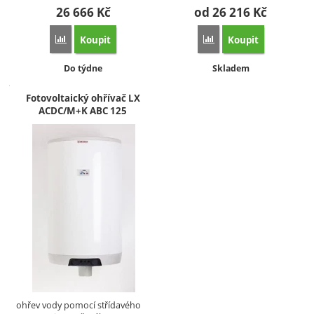
26 666
Kč
od 26 216
Kč
Koupit
Koupit
Porovnat
Porovnat
Dostupnost:
Dostupnost:
Do týdne
Skladem
Fotovoltaický ohřívač LX
ACDC/M+K ABC 125
ohřev vody pomocí střídavého