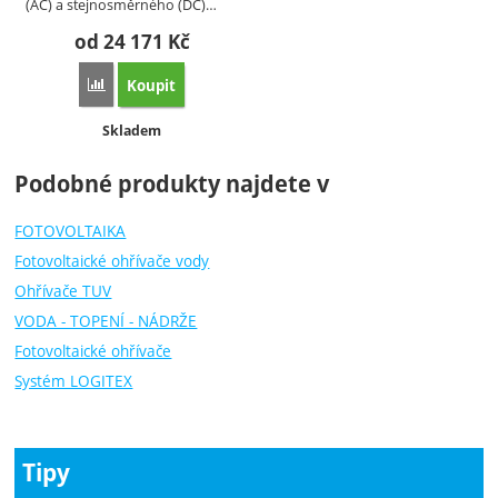
(AC) a stejnosměrného (DC)…
od 24 171
Kč
Koupit
Porovnat
Dostupnost:
Skladem
Podobné produkty najdete v
FOTOVOLTAIKA
Fotovoltaické ohřívače vody
Ohřívače TUV
VODA - TOPENÍ - NÁDRŽE
Fotovoltaické ohřívače
Systém LOGITEX
Tipy