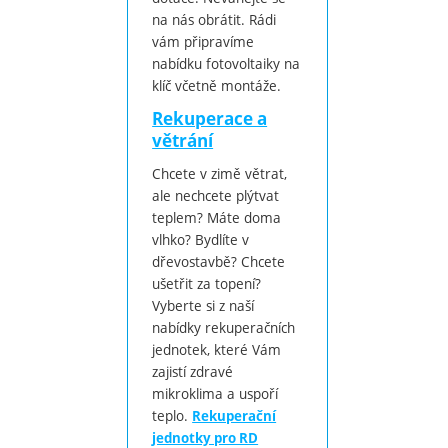
na nás obrátit. Rádi
vám připravíme
nabídku fotovoltaiky na
klíč včetně montáže.
Rekuperace a
větrání
Chcete v zimě větrat,
ale nechcete plýtvat
teplem? Máte doma
vlhko? Bydlíte v
dřevostavbě? Chcete
ušetřit za topení?
Vyberte si z naší
nabídky rekuperačních
jednotek, které Vám
zajistí zdravé
mikroklima a uspoří
teplo.
Rekuperační
jednotky pro RD