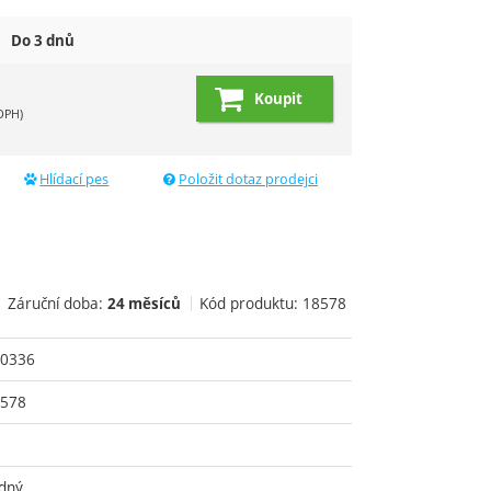
Do 3 dnů
Koupit
DPH)
Hlídací pes
Položit dotaz prodejci
Záruční doba:
Kód produktu:
18578
24 měsíců
0336
578
dný