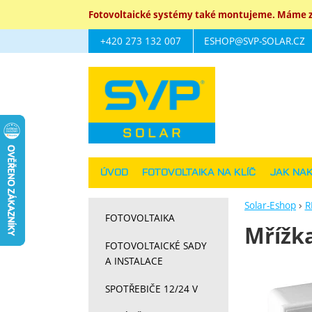
Fotovoltaické systémy také montujeme. Máme za
+420 273 132 007
ESHOP@SVP-SOLAR.CZ
Navigace
ÚVOD
FOTOVOLTAIKA NA KLÍČ
JAK NA
Solar-Eshop
R
FOTOVOLTAIKA
Mřížka
FOTOVOLTAICKÉ SADY
A INSTALACE
Fotograf
SPOTŘEBIČE 12/24 V