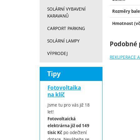
SOLÁRNÍ VYBAVENÍ
Rozměry bale
KARAVANŮ
Hmotnost (vč
CARPORT PARKING
SOLÁRNÍ LAMPY
Podobné 
VÝPRODEJ
REKUPERACE A
Tipy
Fotovoltaika
na klíč
Jsme tu pro vás již 18
let!
Fotovoltaická
elektrárna již od 149
po odečtení
tisíc Kč
dotace. Neváhejte se