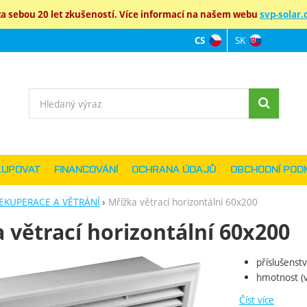
 sebou 20 let zkušeností. Více informací na našem webu
svp-solar.c
SK
CS
Jazyková verz
Vyhledávání
KUPOVAT
FINANCOVÁNÍ
OCHRANA ÚDAJŮ
OBCHODNÍ POD
EKUPERACE A VĚTRÁNÍ
Mřížka větrací horizontální 60x200
 větrací horizontální 60x200
příslušenst
ie
hmotnost (v
Číst více