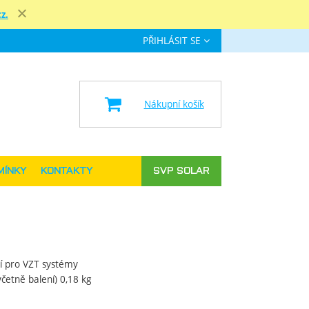
z.
Zavřít
PŘIHLÁSIT SE
e
Nákupní košík
MÍNKY
KONTAKTY
SVP SOLAR
ví pro VZT systémy
četně balení) 0,18 kg