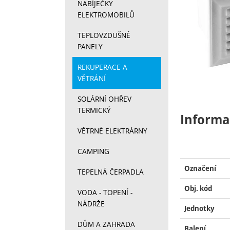
NABÍJEČKY
ELEKTROMOBILŮ
TEPLOVZDUŠNÉ
PANELY
REKUPERACE A
VĚTRÁNÍ
SOLÁRNÍ OHŘEV
TERMICKÝ
Informa
VĚTRNÉ ELEKTRÁRNY
CAMPING
Označení
TEPELNÁ ČERPADLA
Obj. kód
VODA - TOPENÍ -
NÁDRŽE
Jednotky
DŮM A ZAHRADA
Balení