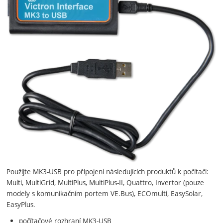
Použijte MK3-USB pro připojení následujících produktů k počítači:
Multi, MultiGrid, MultiPlus, MultiPlus-II, Quattro, Invertor (pouze
modely s komunikačním portem VE.Bus), ECOmulti, EasySolar,
EasyPlus.
počítačové rozhraní MK3-USB