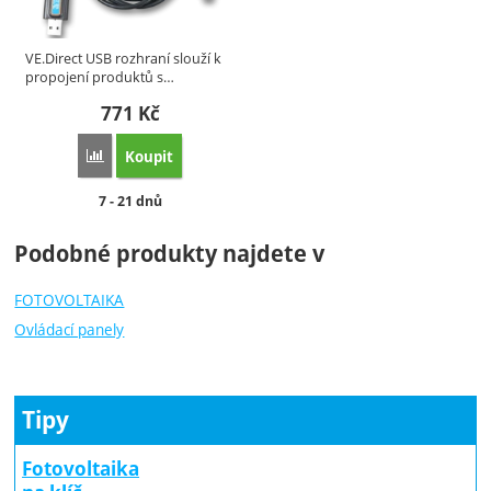
VE.Direct USB rozhraní slouží k
propojení produktů s…
771
Kč
Koupit
Porovnat
Dostupnost:
7 - 21 dnů
Podobné produkty najdete v
FOTOVOLTAIKA
Ovládací panely
Tipy
Fotovoltaika