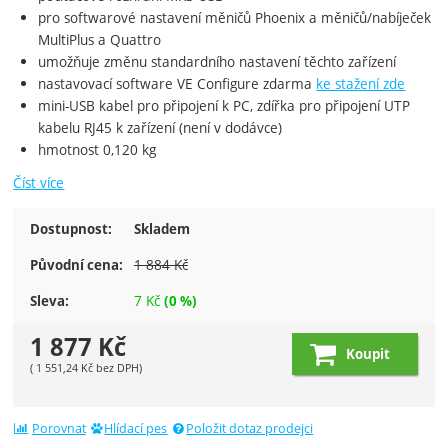
pro softwarové nastavení měničů Phoenix a měničů/nabíječek
MultiPlus a Quattro
umožňuje změnu standardního nastavení těchto zařízení
nastavovací software VE Configure zdarma
ke stažení zde
mini-USB kabel pro připojení k PC, zdířka pro připojení UTP
kabelu RJ45 k zařízení (není v dodávce)
hmotnost 0,120 kg
Číst více
Dostupnost:
Skladem
1 884
Kč
Původní cena:
7
Kč
Sleva:
(
0
%)
1 877
Kč
Koupit
(
1 551,24
Kč
bez DPH)
Porovnat
Hlídací pes
Položit dotaz prodejci