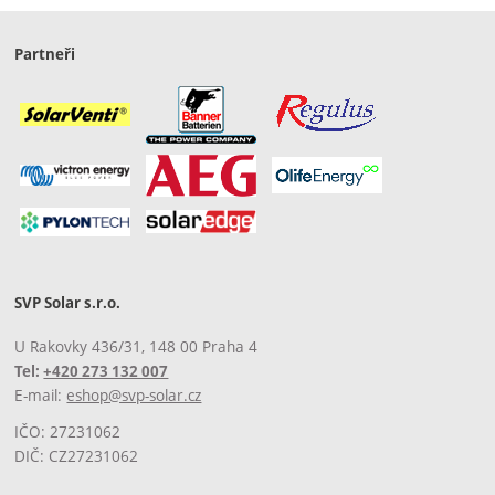
Partneři
SVP Solar s.r.o.
U Rakovky 436/31, 148 00 Praha 4
Tel:
+420 273 132 007
E-mail:
eshop@svp-solar.cz
IČO: 27231062
DIČ: CZ27231062