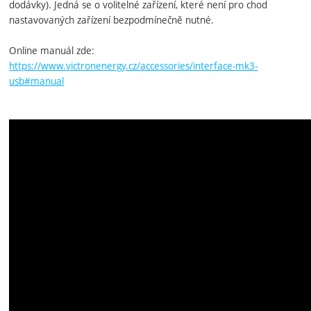
dodávky). Jedná se o volitelné zařízení, které není pro chod
nastavovaných zařízení bezpodmínečně nutné.
Online manuál zde:
https://www.victronenergy.cz/accessories/interface-mk3-
usb#manual