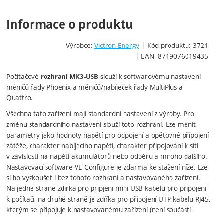
Informace o produktu
Výrobce:
Victron Energy
Kód produktu:
3721
EAN:
8719076019435
Počítačové
slouží k softwarovému nastavení
rozhraní MK3-USB
měničů řady Phoenix a měničů/nabíječek řady MultiPlus a
Quattro.
Všechna tato zařízení mají standardní nastavení z výroby. Pro
změnu standardního nastavení slouží toto rozhraní. Lze měnit
parametry jako hodnoty napětí pro odpojení a opětovné připojení
zátěže, charakter nabíjecího napětí, charakter připojování k síti
v závislosti na napětí akumulátorů nebo odběru a mnoho dalšího.
Nastavovací software VE Configure je zdarma ke stažení níže. Lze
si ho vyzkoušet i bez tohoto rozhraní a nastavovaného zařízení.
Na jedné straně zdířka pro připjení mini-USB kabelu pro připojení
k počítači, na druhé straně je zdířka pro připojení UTP kabelu RJ45,
kterým se připojuje k nastavovanému zařízení (není součástí