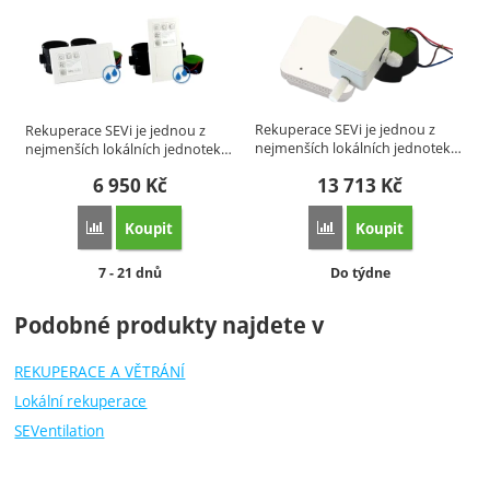
Rekuperace SEVi je jednou z
Rekuperace SEVi je jednou z
nejmenších lokálních jednotek…
nejmenších lokálních jednotek…
6 950
Kč
13 713
Kč
Koupit
Koupit
Porovnat
Porovnat
Dostupnost:
Dostupnost:
7 - 21 dnů
Do týdne
Podobné produkty najdete v
REKUPERACE A VĚTRÁNÍ
Lokální rekuperace
SEVentilation