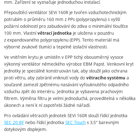
mm. Zařízení se vyznačuje jednoduchou instalací.
Přepouštěcí ventilátor SEVi 160R je tvořen vzduchotechnickým
potrubím o průměru 160 mm z PPs (polypropylenu) s vyšší
požární odolností pro zabudování do zdiva o minimální tloušťce
100 mm. Vlastní
je uložena v pouzdru
větrací jednotka
z expandovaného polypropylenu (EPP). Tento materiál má
výborné zvukově tlumící a tepelně izolační vlastnosti.
Ve vnitřním krytu je umístěn v EPP tichý obousměrný vysoce
výkonný ventilátor německého výrobce EBM Papst. Venkovní kryt
jednotky je speciálně konstruován tak, aby sloužil jako ochrana
proti větru, aby zabránil vniknutí vody do
a
větracího systému
současně zamezil zpětnému nasávání vyfouknutého odpadního
vzduchu zpět do interiéru. Jednotka je vybavena prachovým
filtrem. Výměna filtru je velmi jednoduchá, proveditelná v několika
úkonech a není k ní zapotřebí žádné nářadí.
Pro ovládání větracích jednotek SEVi 160R slouží řídící jednotka
SEC 20 BF
nebo řídící jednotka
SEC Touch
s 3,5“ barevným
dotykovým displejem.