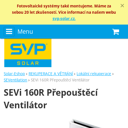
Fotovoltaické systémy také montujeme. Máme za
sebou 20 let zkušeností. Více informací na našem webu
svp-solar.cz.
Menu
N
Solar-Eshop
REKUPERACE A VĚTRÁNÍ
Lokální rekuperace
SEVentilation
SEVi 160R Přepouštěcí Ventilátor
SEVi 160R Přepouštěcí
Ventilátor
Fotografie