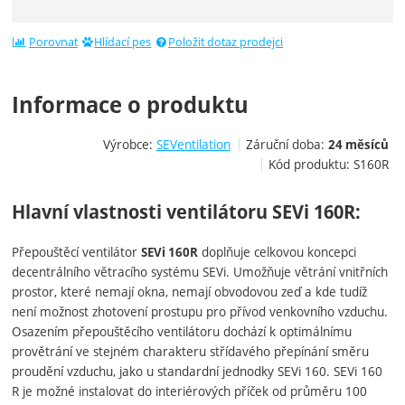
Porovnat
Hlídací pes
Položit dotaz prodejci
Informace o produktu
Výrobce:
SEVentilation
Záruční doba:
24 měsíců
Kód produktu:
S160R
Hlavní vlastnosti ventilátoru
SEVi 160R:
Přepouštěcí ventilátor
doplňuje celkovou koncepci
SEVi 160R
decentrálního větracího systému SEVi. Umožňuje větrání vnitřních
prostor, které nemají okna, nemají obvodovou zeď a kde tudíž
není možnost zhotovení prostupu pro přívod venkovního vzduchu.
Osazením přepouštěcího ventilátoru dochází k optimálnímu
provětrání ve stejném charakteru střídavého přepínání směru
proudění vzduchu, jako u standardní jednodky SEVi 160. SEVi 160
R je možné instalovat do interiérových příček od průměru 100