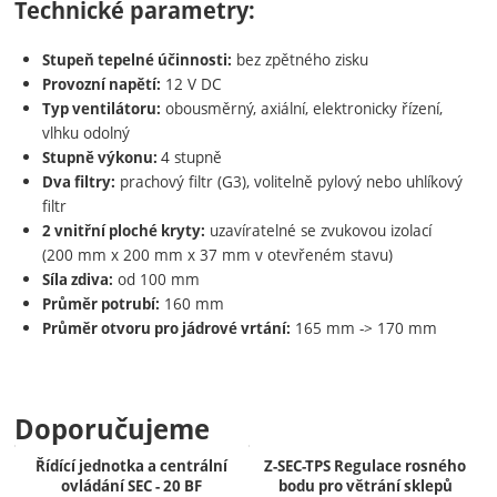
Technické parametry:
bez zpětného zisku
Stupeň tepelné účinnosti:
12 V DC
Provozní napětí:
obousměrný, axiální, elektronicky řízení,
Typ ventilátoru:
vlhku odolný
4 stupně
Stupně výkonu:
prachový filtr (G3), volitelně pylový nebo uhlíkový
Dva filtry:
filtr
uzavíratelné se zvukovou izolací
2 vnitřní ploché kryty:
(200 mm x 200 mm x 37 mm v otevřeném stavu)
od 100 mm
Síla zdiva:
160 mm
Průměr potrubí:
165 mm -> 170 mm
Průměr otvoru pro jádrové vrtání:
Doporučujeme
Řídící jednotka a centrální
Z-SEC-TPS Regulace rosného
ovládání SEC - 20 BF
bodu pro větrání sklepů