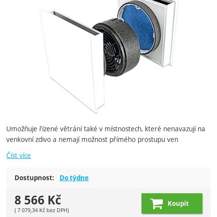
Umožňuje řízené větrání také v místnostech, které nenavazují na
venkovní zdivo a nemají možnost přímého prostupu ven
Číst více
Dostupnost:
Do týdne
8 566
Kč
Koupit
(
7 079,34
Kč
bez DPH)