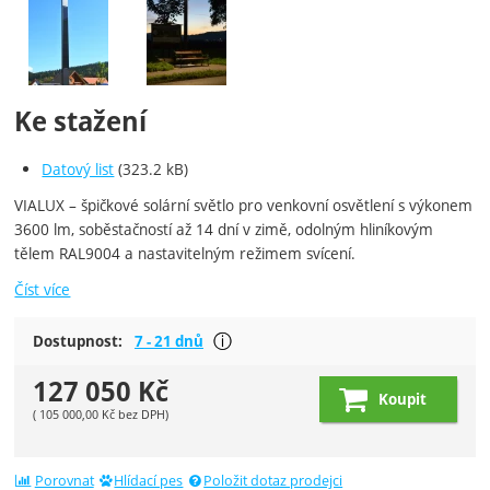
Ke stažení
Datový list
(323.2 kB)
VIALUX – špičkové solární světlo pro venkovní osvětlení s výkonem
3600 lm, soběstačností až 14 dní v zimě, odolným hliníkovým
tělem RAL9004 a nastavitelným režimem svícení.
Číst více
Většina produktů je dostupná do tý
Dostupnost:
7 - 21 dnů
Zobrazit více
127 050
Kč
Koupit
(
105 000,00
Kč
bez DPH)
Porovnat
Hlídací pes
Položit dotaz prodejci