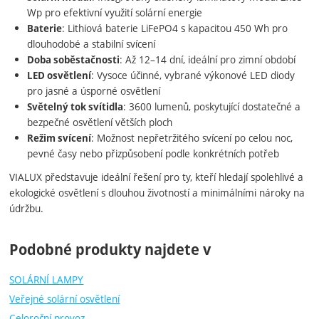
Wp pro efektivní využití solární energie
: Lithiová baterie LiFePO4 s kapacitou 450 Wh pro
Baterie
dlouhodobé a stabilní svícení
: Až 12–14 dní, ideální pro zimní období
Doba soběstačnosti
: Vysoce účinné, vybrané výkonové LED diody
LED osvětlení
pro jasné a úsporné osvětlení
: 3600 lumenů, poskytující dostatečné a
Světelný tok svítidla
bezpečné osvětlení větších ploch
: Možnost nepřetržitého svícení po celou noc,
Režim svícení
pevné časy nebo přizpůsobení podle konkrétních potřeb
VIALUX představuje ideální řešení pro ty, kteří hledají spolehlivé a
ekologické osvětlení s dlouhou životností a minimálními nároky na
údržbu.
Podobné produkty najdete v
SOLÁRNÍ LAMPY
Veřejné solární osvětlení
Celoroční provoz