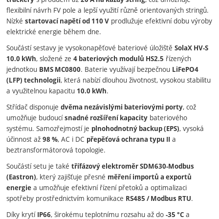
flexibilní návrh FV pole a lepší využití různě orientovaných stringů.
Nízké
prodlužuje efektivní dobu výroby
startovací napětí od 110 V
elektrické energie během dne.
Součástí sestavy je vysokonapěťové bateriové úložiště
SolaX HV-S
, složené ze
řízených
10.0 kWh
4 bateriových modulů HS2.5
jednotkou
. Baterie využívají bezpečnou
BMS MC0800
LiFePO4
, která nabízí dlouhou životnost, vysokou stabilitu
(LFP) technologii
a využitelnou kapacitu
.
10.0 kWh
Střídač disponuje
, což
dvěma nezávislými bateriovými porty
umožňuje budoucí
bateriového
snadné rozšíření kapacity
systému. Samozřejmostí je
, vysoká
plnohodnotný backup (EPS)
účinnost až
, AC i DC
a
98 %
přepěťová ochrana typu II
beztransformátorová topologie.
Součástí setu je také
třífázový elektroměr SDM630-Modbus
, který zajišťuje přesné
(Eastron)
měření importů a exportů
a umožňuje efektivní řízení přetoků a optimalizaci
energie
spotřeby prostřednictvím komunikace
.
RS485 / Modbus RTU
Díky krytí
, širokému teplotnímu rozsahu až do
a
IP66
-35 °C