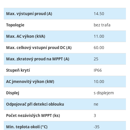
14.50
Max. výstupní proud (A)
bez trafa
Topologie
11.00
Max. AC výkon (kVA)
60.00
Max. celkový vstupní proud DC (A)
25
Max. zkratový proud na MPPT (A)
IP66
Stupeň krytí
10.00
AC jmenovitý výkon (kW)
s displejem
Displej
ne
Odpojovač při detekci oblouku
3
Počet nezávislých MPPT (ks)
-35
Min. teplota okolí (°C)