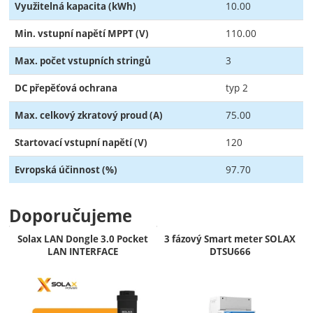
10.00
Využitelná kapacita (kWh)
110.00
Min. vstupní napětí MPPT (V)
3
Max. počet vstupních stringů
typ 2
DC přepěťová ochrana
75.00
Max. celkový zkratový proud (A)
120
Startovací vstupní napětí (V)
97.70
Evropská účinnost (%)
Doporučujeme
Solax LAN Dongle 3.0 Pocket
3 fázový Smart meter SOLAX
LAN INTERFACE
DTSU666