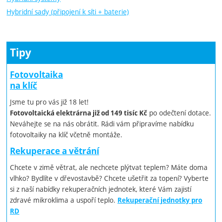
Hybridní sady (připojení k síti + baterie)
Tipy
Fotovoltaika
na klíč
Jsme tu pro vás již 18 let!
po odečtení dotace.
Fotovoltaická elektrárna již od 149 tisíc Kč
Neváhejte se na nás obrátit. Rádi vám připravíme nabídku
fotovoltaiky na klíč včetně montáže.
Rekuperace a větrání
Chcete v zimě větrat, ale nechcete plýtvat teplem? Máte doma
vlhko? Bydlíte v dřevostavbě? Chcete ušetřit za topení? Vyberte
si z naší nabídky rekuperačních jednotek, které Vám zajistí
zdravé mikroklima a uspoří teplo.
Rekuperační jednotky pro
RD