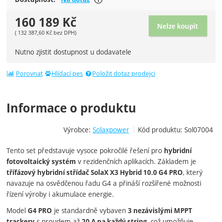
160 189
Kč
Nelze koupit
(
132 387,60
Kč
bez DPH)
Nutno zjistit dostupnost u dodavatele
Porovnat
Hlídací pes
Položit dotaz prodejci
Informace o produktu
Výrobce:
Solaxpower
Kód produktu:
Sol07004
Tento set představuje vysoce pokročilé řešení pro
hybridní
v rezidenčních aplikacích. Základem je
fotovoltaický systém
, který
třífázový hybridní střídač SolaX X3 Hybrid 10.0 G4 PRO
navazuje na osvědčenou řadu G4 a přináší rozšířené možnosti
řízení výroby i akumulace energie.
Model
je standardně vybaven
G4 PRO
3 nezávislými MPPT
s proudem až
, což umožňuje
trackery
20 A na každý string