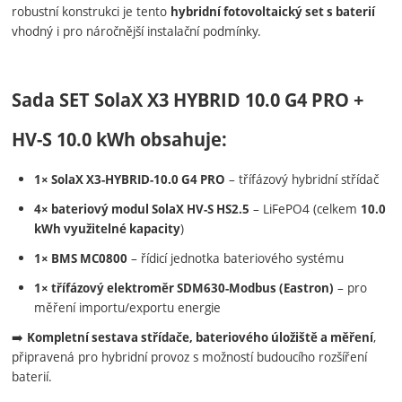
robustní konstrukci je tento
hybridní fotovoltaický set s baterií
vhodný i pro náročnější instalační podmínky.
Sada
SET SolaX X3 HYBRID 10.0 G4 PRO +
HV-S 10.0 kWh
obsahuje:
– třífázový hybridní střídač
1× SolaX X3-HYBRID-10.0 G4 PRO
– LiFePO4 (celkem
4× bateriový modul SolaX HV-S HS2.5
10.0
)
kWh využitelné kapacity
– řídicí jednotka bateriového systému
1× BMS MC0800
– pro
1× třífázový elektroměr SDM630-Modbus (Eastron)
měření importu/exportu energie
➡️
,
Kompletní sestava střídače, bateriového úložiště a měření
připravená pro hybridní provoz s možností budoucího rozšíření
baterií.