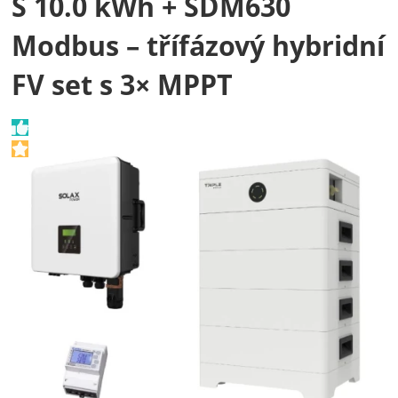
S 10.0 kWh + SDM630
Modbus – třífázový hybridní
FV set s 3× MPPT
Fotografie