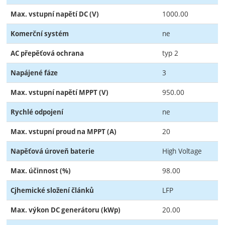
1000.00
Max. vstupní napětí DC (V)
ne
Komerční systém
typ 2
AC přepěťová ochrana
3
Napájené fáze
950.00
Max. vstupní napětí MPPT (V)
ne
Rychlé odpojení
20
Max. vstupní proud na MPPT (A)
High Voltage
Napěťová úroveň baterie
98.00
Max. účinnost (%)
LFP
Cjhemické složení článků
20.00
Max. výkon DC generátoru (kWp)