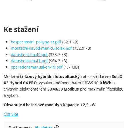
Ke stažení
bezpecnostni_pokyny_cz.pdf
(62.1 kB)
montazni-navod-menicu-solax.pdf
(752.9 kB)
datasheet-en-40.pdf
(333.7 kB)
datasheet-en-41.pdf
(964.3 kB)
operationsmanual-en-19.pdf
(1.7 MB)
Moderní
se střídačem
třífázový hybridní fotovoltaický set
SolaX
, vysokonapěťovou baterií
a
X3 Hybrid G4 PRO
HV-S 10.0 kWh
chytrým elektroměrem
pro maximální flexibilitu
SDM630 Modbus
a výkon.
Obsahuje 4 bateriové moduly s kapacitou 2,5 kW
Číst více
Nutno zjistit dostupnost u dodavate
Dostupnost:
Na dotaz
Zobrazit více