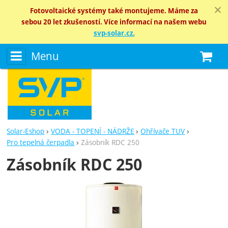
Fotovoltaické systémy také montujeme. Máme za
sebou 20 let zkušeností. Více informací na našem webu
svp-solar.cz.
Menu
N
Solar-Eshop
VODA - TOPENÍ - NÁDRŽE
Ohřívače TUV
Pro tepelná čerpadla
Zásobník RDC 250
Zásobník RDC 250
Fotografie