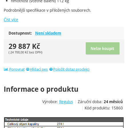
hmotnost (včetně balení) 112 kg
Podrobnější specifikace v přiložených souborech.
Číst více
Dostupnost:
Není skladem
29 887
Kč
Nelze koupit
(
24 700,00
Kč
bez DPH)
Porovnat
Hlídací pes
Položit dotaz prodejci
Informace o produktu
Výrobce:
Regulus
Záruční doba:
24 měsíců
Kód produktu:
15860