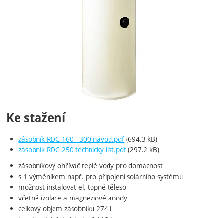
Ke stažení
zásobník RDC 160 - 300 návod.pdf
(694.3 kB)
zásobník RDC 250 technický list.pdf
(297.2 kB)
zásobníkový ohřívač teplé vody pro domácnost
s 1 výměníkem např. pro připojení solárního systému
možnost instalovat el. topné těleso
včetně izolace a magneziové anody
celkový objem zásobníku 274 l