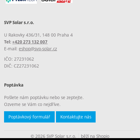
SVP Solar s.r.o.
U Rakovky 436/31, 148 00 Praha 4
Tel:
+420 273 132 007
E-mail:
eshop@svp-solar.cz
IČO: 27231062
DIČ: CZ27231062
Poptávka
Pošlete nám poptávku nebo se zeptejte.
Ozveme se Vám co nejdříve.
Poptávkový formulář
Kontaktujte nás
© 2026 SVP Solar s.r.o.
běží na
Shopio