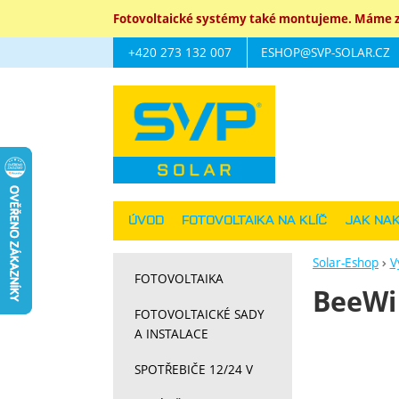
Fotovoltaické systémy také montujeme. Máme za
+420 273 132 007
ESHOP@SVP-SOLAR.CZ
Navigace
ÚVOD
FOTOVOLTAIKA NA KLÍČ
JAK NA
Solar-Eshop
V
FOTOVOLTAIKA
BeeWi
FOTOVOLTAICKÉ SADY
A INSTALACE
SPOTŘEBIČE 12/24 V