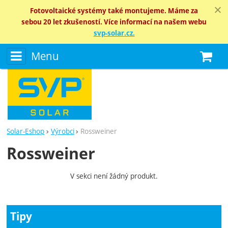
Fotovoltaické systémy také montujeme. Máme za
sebou 20 let zkušeností. Více informací na našem webu
svp-solar.cz.
Menu
N
Solar-Eshop
Výrobci
Rossweiner
Rossweiner
V sekci není žádný produkt.
Zobrazit více
Tipy