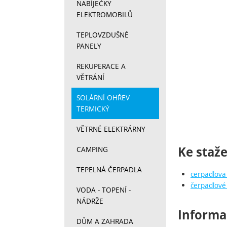
NABÍJEČKY
ELEKTROMOBILŮ
TEPLOVZDUŠNÉ
PANELY
REKUPERACE A
VĚTRÁNÍ
SOLÁRNÍ OHŘEV
TERMICKÝ
VĚTRNÉ ELEKTRÁRNY
Ke staže
CAMPING
TEPELNÁ ČERPADLA
cerpadlova 
čerpadlové 
VODA - TOPENÍ -
NÁDRŽE
Informa
DŮM A ZAHRADA