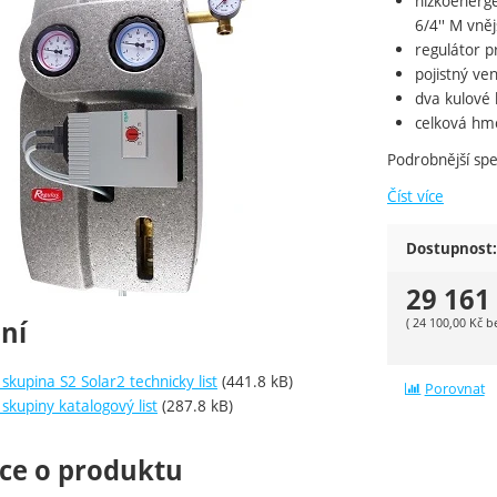
nízkoenerge
6/4'' M vněj
regulátor p
pojistný ve
dva kulové 
celková hm
Podrobnější spe
Číst více
Dostupnost:
29 161
(
24 100,00
Kč
b
ní
skupina S2 Solar2 technicky list
(441.8 kB)
Porovnat
skupiny katalogový list
(287.8 kB)
ce o produktu