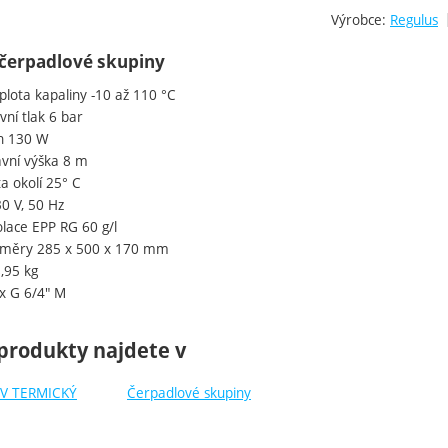
Výrobce:
Regulus
čerpadlové skupiny
plota kapaliny -10 až 110 °C
ní tlak 6 bar
n 130 W
vní výška 8 m
a okolí 25° C
0 V, 50 Hz
olace EPP RG 60 g/l
změry 285 x 500 x 170 mm
,95 kg
 x G 6/4" M
produkty najdete v
V TERMICKÝ
Čerpadlové skupiny