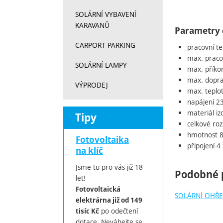
SOLÁRNÍ VYBAVENÍ
KARAVANŮ
Parametry 
CARPORT PARKING
pracovní te
max. pracov
SOLÁRNÍ LAMPY
max. příko
max. dopra
VÝPRODEJ
max. teplot
napájení 23
materiál iz
Tipy
celkové ro
hmotnost 8
Fotovoltaika
připojení 4
na klíč
Jsme tu pro vás již 18
Podobné 
let!
Fotovoltaická
SOLÁRNÍ OHŘE
elektrárna již od 149
po odečtení
tisíc Kč
dotace. Neváhejte se