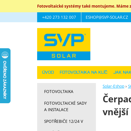
Fotovoltaické systémy také montujeme. Máme za
+420 273 132 007
ESHOP@SVP-SOLAR.CZ
Navigace
ÚVOD
FOTOVOLTAIKA NA KLÍČ
JAK NA
Solar-Eshop
S
FOTOVOLTAIKA
Čerpad
FOTOVOLTAICKÉ SADY
vnější
A INSTALACE
SPOTŘEBIČE 12/24 V
Fotograf