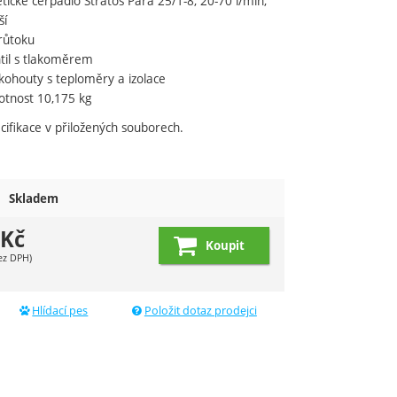
tické čerpadlo Stratos Para 25/1-8, 20-70 l/min,
ší
růtoku
ntil s tlakoměrem
kohouty s teploměry a izolace
otnost 10,175 kg
cifikace v přiložených souborech.
Skladem
Kč
Koupit
ez DPH)
Hlídací pes
Položit dotaz prodejci