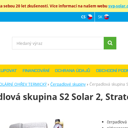
 sebou 20 let zkušeností. Více informací na našem webu
svp-solar.c
SK
CS
Jazyková verz
Vyhledávání
KUPOVAT
FINANCOVÁNÍ
OCHRANA ÚDAJŮ
OBCHODNÍ POD
OLÁRNÍ OHŘEV TERMICKÝ
Čerpadlové skupiny
Čerpadlová skupina S2
lová skupina S2 Solar 2, Strato
čerpadlová 
ie