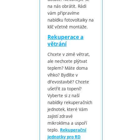
na nás obrátit. Rádi
vám připravíme
nabídku fotovoltaiky na
klíč včetně montáže.
Rekuperace a
větrání
Chcete v zimě větrat,
ale nechcete plýtvat
teplem? Máte doma
vlhko? Bydlíte v
dřevostavbě? Chcete
ušetřit za topení?
Vyberte si z naší
nabídky rekuperačních
jednotek, které Vám
zajistí zdravé
mikroklima a uspoří
teplo.
Rekuperační
jednotky pro RD