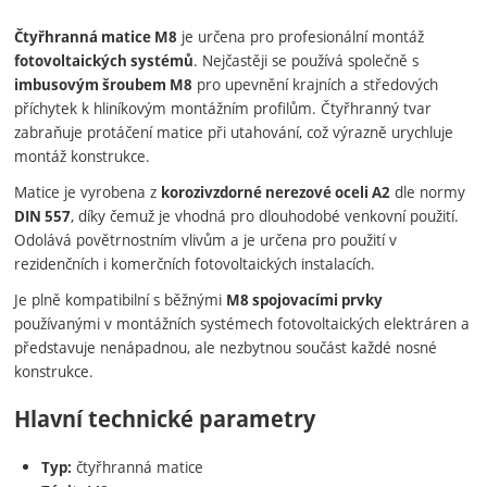
je určena pro profesionální montáž
Čtyřhranná matice M8
. Nejčastěji se používá společně s
fotovoltaických systémů
pro upevnění krajních a středových
imbusovým šroubem M8
příchytek k hliníkovým montážním profilům. Čtyřhranný tvar
zabraňuje protáčení matice při utahování, což výrazně urychluje
montáž konstrukce.
Matice je vyrobena z
dle normy
korozivzdorné nerezové oceli A2
, díky čemuž je vhodná pro dlouhodobé venkovní použití.
DIN 557
Odolává povětrnostním vlivům a je určena pro použití v
rezidenčních i komerčních fotovoltaických instalacích.
Je plně kompatibilní s běžnými
M8 spojovacími prvky
používanými v montážních systémech fotovoltaických elektráren a
představuje nenápadnou, ale nezbytnou součást každé nosné
konstrukce.
Hlavní technické parametry
čtyřhranná matice
Typ: