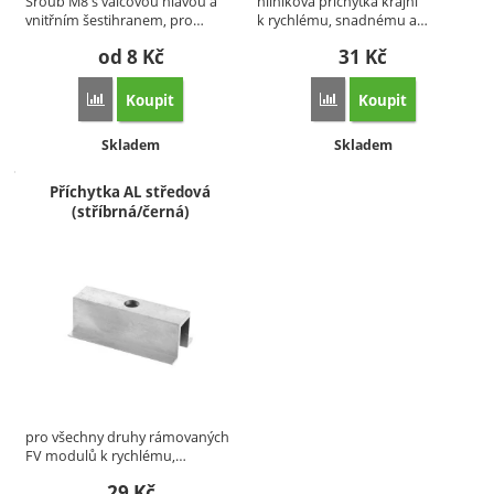
Šroub M8 s válcovou hlavou a
hliníková příchytka krajní
vnitřním šestihranem, pro…
k rychlému, snadnému a…
od 8
Kč
31
Kč
Koupit
Koupit
Porovnat
Porovnat
Dostupnost:
Dostupnost:
Skladem
Skladem
Příchytka AL středová
(stříbrná/černá)
pro všechny druhy rámovaných
FV modulů k rychlému,…
29
Kč