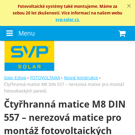
Fotovoltaické systémy také montujeme. Máme za
sebou 20 let zkušeností. Více informací na našem webu
svp-solar.cz.
Menu
N
Solar-Eshop
FOTOVOLTAIKA
Nosné konstrukce
Čtyřhranná matice M8 DIN 557 – nerezová matice pro montáž
fotovoltaických panelů
Čtyřhranná matice M8 DIN
557 – nerezová matice pro
montáž fotovoltaických