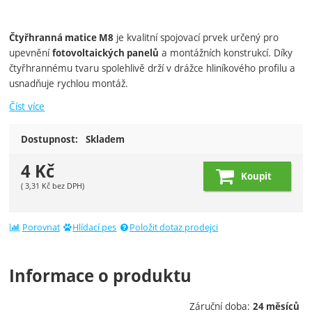
je kvalitní spojovací prvek určený pro
Čtyřhranná matice M8
upevnění
a montážních konstrukcí. Díky
fotovoltaických panelů
čtyřhrannému tvaru spolehlivě drží v drážce hliníkového profilu a
usnadňuje rychlou montáž.
Číst více
Dostupnost:
Skladem
4
Kč
Koupit
(
3,31
Kč
bez DPH)
Porovnat
Hlídací pes
Položit dotaz prodejci
Informace o produktu
Záruční doba:
24 měsíců