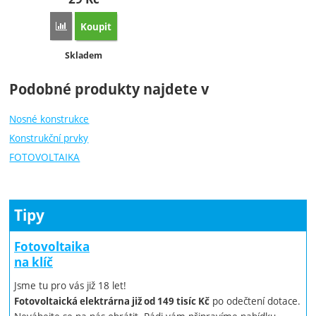
Koupit
Porovnat
Dostupnost:
Skladem
Podobné produkty najdete v
Nosné konstrukce
Konstrukční prvky
FOTOVOLTAIKA
Tipy
Fotovoltaika
na klíč
Jsme tu pro vás již 18 let!
po odečtení dotace.
Fotovoltaická elektrárna již od 149 tisíc Kč