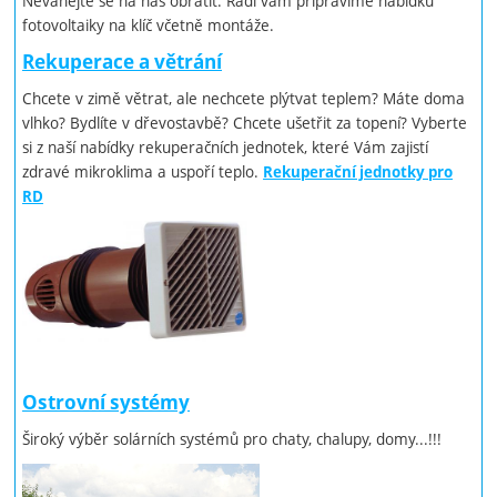
Neváhejte se na nás obrátit. Rádi vám připravíme nabídku
fotovoltaiky na klíč včetně montáže.
Rekuperace a větrání
Chcete v zimě větrat, ale nechcete plýtvat teplem? Máte doma
vlhko? Bydlíte v dřevostavbě? Chcete ušetřit za topení? Vyberte
si z naší nabídky rekuperačních jednotek, které Vám zajistí
zdravé mikroklima a uspoří teplo.
Rekuperační jednotky pro
RD
Ostrovní systémy
Široký výběr solárních systémů pro chaty, chalupy, domy...!!!