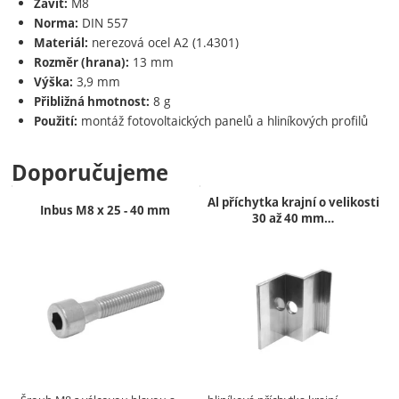
M8
Závit:
DIN 557
Norma:
nerezová ocel A2 (1.4301)
Materiál:
13 mm
Rozměr (hrana):
3,9 mm
Výška:
8 g
Přibližná hmotnost:
montáž fotovoltaických panelů a hliníkových profilů
Použití:
Doporučujeme
Al příchytka krajní o velikosti
Inbus M8 x 25 - 40 mm
30 až 40 mm…