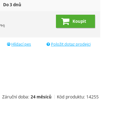
Do 3 dnů
Koupit
PH)
Hlídací pes
Položit dotaz prodejci
Záruční doba:
Kód produktu:
14255
24 měsíců