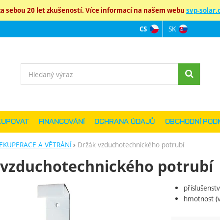
 sebou 20 let zkušeností. Více informací na našem webu
svp-solar.c
SK
CS
Jazyková verz
Vyhledávání
KUPOVAT
FINANCOVÁNÍ
OCHRANA ÚDAJŮ
OBCHODNÍ POD
EKUPERACE A VĚTRÁNÍ
Držák vzduchotechnického potrubí
 vzduchotechnického potrubí
příslušenst
ie
hmotnost (v