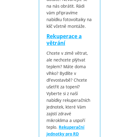
na nás obrátit. Rádi
vám připravíme
nabídku fotovoltaiky na
klíč včetně montáže.
Rekuperace a
větrání
Chcete v zimě větrat,
ale nechcete plýtvat
teplem? Máte doma
vlhko? Bydlíte v
dřevostavbě? Chcete
ušetřit za topení?
Vyberte si z naší
nabídky rekuperačních
jednotek, které Vám
zajistí zdravé
mikroklima a uspoří
teplo.
Rekuperační
jednotky pro RD