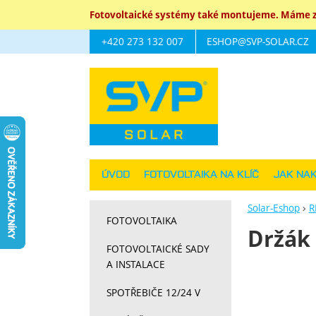
Fotovoltaické systémy také montujeme. Máme za
+420 273 132 007
ESHOP@SVP-SOLAR.CZ
Navigace
ÚVOD
FOTOVOLTAIKA NA KLÍČ
JAK NA
Solar-Eshop
R
FOTOVOLTAIKA
Držák
FOTOVOLTAICKÉ SADY
A INSTALACE
Fotograf
SPOTŘEBIČE 12/24 V