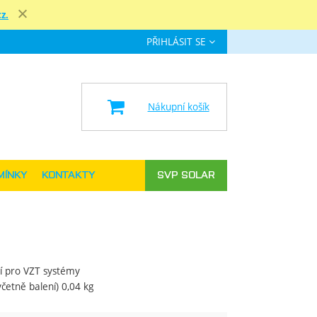
z.
Zavřít
PŘIHLÁSIT SE
e
Nákupní košík
MÍNKY
KONTAKTY
SVP SOLAR
ví pro VZT systémy
četně balení) 0,04 kg