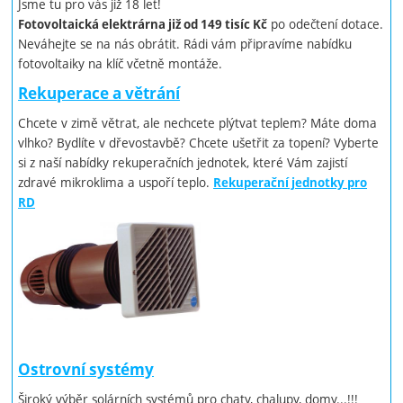
Jsme tu pro vás již 18 let!
po odečtení dotace.
Fotovoltaická elektrárna již od 149 tisíc Kč
Neváhejte se na nás obrátit. Rádi vám připravíme nabídku
fotovoltaiky na klíč včetně montáže.
Rekuperace a větrání
Chcete v zimě větrat, ale nechcete plýtvat teplem? Máte doma
vlhko? Bydlíte v dřevostavbě? Chcete ušetřit za topení? Vyberte
si z naší nabídky rekuperačních jednotek, které Vám zajistí
zdravé mikroklima a uspoří teplo.
Rekuperační jednotky pro
RD
Ostrovní systémy
Široký výběr solárních systémů pro chaty, chalupy, domy...!!!