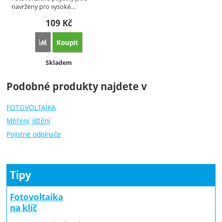
navrženy pro vysoké…
109
Kč
Koupit
Porovnat
Dostupnost:
Skladem
Podobné produkty najdete v
FOTOVOLTAIKA
Měření, jištění
Pojistné odpínače
Tipy
Fotovoltaika
na klíč