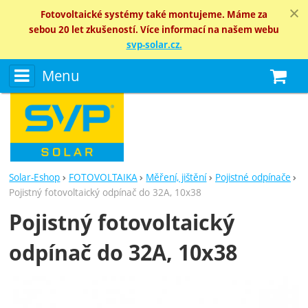
Fotovoltaické systémy také montujeme. Máme za
sebou 20 let zkušeností. Více informací na našem webu
svp-solar.cz.
Menu
N
Solar-Eshop
FOTOVOLTAIKA
Měření, jištění
Pojistné odpínače
Pojistný fotovoltaický odpínač do 32A, 10x38
Pojistný fotovoltaický
odpínač do 32A, 10x38
Fotografie