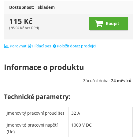
Dostupnost:
Skladem
115
Kč
Koupit
(
95,04
Kč
bez DPH)
Porovnat
Hlídací pes
Položit dotaz prodejci
Informace o produktu
Záruční doba:
24 měsíců
Technické parametry:
Jmenovitý pracovní proud (Ie)
32 A
Jmenovité pracovní napětí
1000 V DC
(Ue)