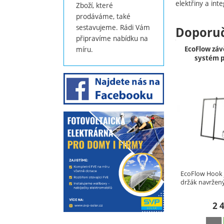
elektřiny a in
Zboží, které
prodáváme, také
sestavujeme. Rádi Vám
Doporu
připravíme nabídku na
EcoFlow zá
míru.
systém p
EcoFlow Hook j
držák navržený
2 