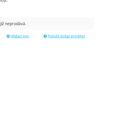
ost.
 již neprodává.
dující
Hlídací pes
Položit dotaz prodejci