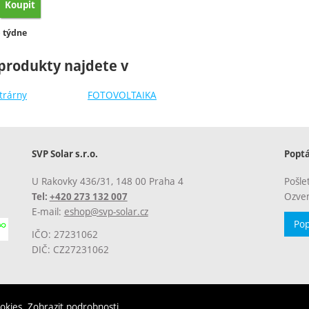
Koupit
orovnat
stupnost:
 týdne
produkty najdete v
trárny
FOTOVOLTAIKA
SVP Solar s.r.o.
Popt
U Rakovky 436/31, 148 00 Praha 4
Pošle
Ozvem
Tel:
+420 273 132 007
E-mail:
eshop@svp-solar.cz
Pop
IČO: 27231062
DIČ: CZ27231062
ookies.
Zobrazit podrobnosti