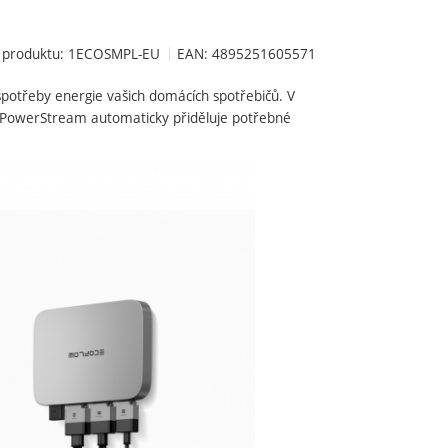
 produktu:
1ECOSMPL-EU
EAN:
4895251605571
 spotřeby energie vašich domácích spotřebičů. V
u PowerStream automaticky přiděluje potřebné