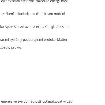
PowerStream efektivně rozděluje energii mezi
 zařízení odkudkoli prostřednictvím mobilní
ako Apple Siri, Amazon Alexa a Google Assistant
mácími systémy podporujícími protokol Matter.
ezpečný provoz.
 energie ve své domácnosti, optimalizovat využití