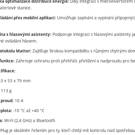
Díky integraci s mikroinvertorem 
á optimalizace distribuce energie:
bateriové stanice.
Umožňuje zapínání a vypínání připojených
ládání přes mobilní aplikaci:
Podporuje integraci s hlasovými asistenty j
ita s hlasovými asistenty:
né ovládání hlasem.
Zajišťuje širokou kompatibilitu s různými chytrými do
otokolu Matter:
Zahrnuje ochranu proti přehřátí, přetížení a nadproudu pro b
funkce:
ifikace:
3 x 53 x 79 mm
113 g
10 A
 proud:
-10 °C až +40 °C
eplota:
Wi-Fi (2,4 GHz) a Bluetooth
a:
lug je ideálním řešením pro ty, kteří chtějí mít kontrolu nad spotřebou