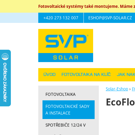
Fotovoltaické systémy také montujeme. Máme za
+420 273 132 007
ESHOP@SVP-SOLAR.CZ
Navigace
ÚVOD
FOTOVOLTAIKA NA KLÍČ
JAK NA
Solar-Eshop
F
FOTOVOLTAIKA
EcoFlo
FOTOVOLTAICKÉ SADY
A INSTALACE
Fotograf
SPOTŘEBIČE 12/24 V