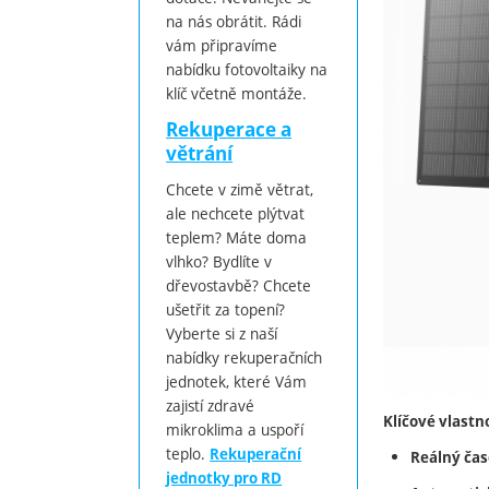
na nás obrátit. Rádi
vám připravíme
nabídku fotovoltaiky na
klíč včetně montáže.
Rekuperace a
větrání
Chcete v zimě větrat,
ale nechcete plýtvat
teplem? Máte doma
vlhko? Bydlíte v
dřevostavbě? Chcete
ušetřit za topení?
Vyberte si z naší
nabídky rekuperačních
jednotek, které Vám
zajistí zdravé
Klíčové vlastno
mikroklima a uspoří
teplo.
Rekuperační
Reálný čas
jednotky pro RD