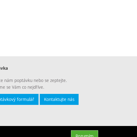
ávka
te nám poptávku nebo se zeptejte.
e se Vám co nejdříve.
távkový formulář
Kontaktujte nás
Rozumím