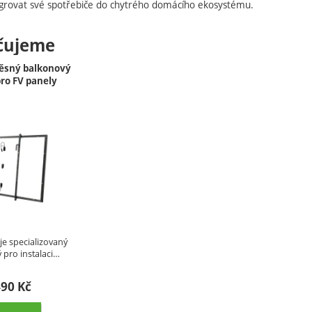
tegrovat své spotřebiče do chytrého domácího ekosystému.
čujeme
věsný balkonový
ro FV panely
e specializovaný
 pro instalaci…
490
Kč