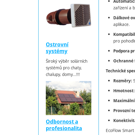
Automatick
zařízení a 
Dálkové ov
aplikace.
Kompatibil
pro pohodl
Ostrovní
systémy
Podpora pr
Ochranné 
Široký výběr solárních
systémů pro chaty,
Technické spec
chalupy, domy...!!!
5
Rozměry:
Hmotnost:
Maximální
Provozní t
Konektivit
Odbornost a
profesionalita
EcoFlow Smart P