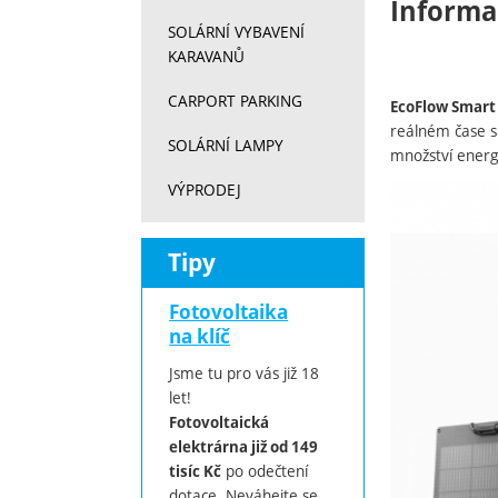
Informa
SOLÁRNÍ VYBAVENÍ
KARAVANŮ
CARPORT PARKING
EcoFlow Smart
reálném čase s
SOLÁRNÍ LAMPY
množství energie
VÝPRODEJ
Tipy
Fotovoltaika
na klíč
Jsme tu pro vás již 18
let!
Fotovoltaická
elektrárna již od 149
po odečtení
tisíc Kč
dotace. Neváhejte se