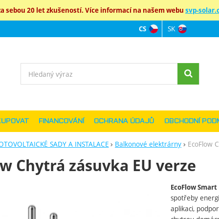
 sebou 20 let zkušeností. Více informací na našem webu
svp-solar.c
SK
CS
Jazyková verz
Vyhledávání
KUPOVAT
FINANCOVÁNÍ
OCHRANA ÚDAJŮ
OBCHODNÍ POD
OTOVOLTAICKÉ SADY A INSTALACE
Balkonové elektrárny
EcoFlow C
w Chytrá zásuvka EU verze
EcoFlow Smart 
ie
spotřeby energ
aplikaci, podpo