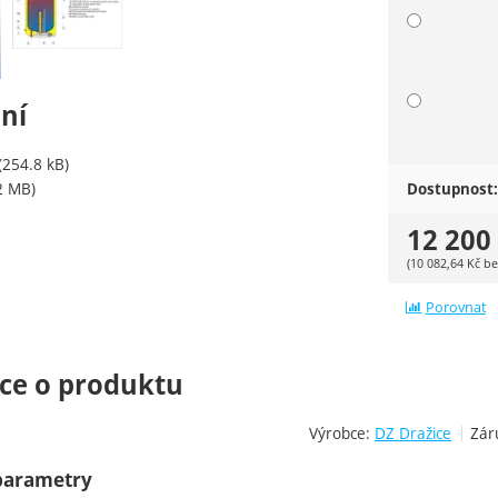
ní
(254.8 kB)
2 MB)
Dostupnost:
12 200
(
10 082,64
Kč
be
Porovnat
ce o produktu
Výrobce:
DZ Dražice
Zár
parametry