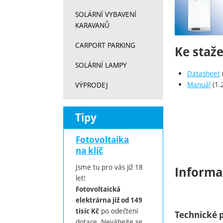
SOLÁRNÍ VYBAVENÍ
KARAVANŮ
CARPORT PARKING
Ke staže
SOLÁRNÍ LAMPY
Datasheet
Manuál
(1.
VÝPRODEJ
Tipy
Fotovoltaika
na klíč
Jsme tu pro vás již 18
Informa
let!
Fotovoltaická
elektrárna již od 149
po odečtení
tisíc Kč
Technické 
dotace. Neváhejte se