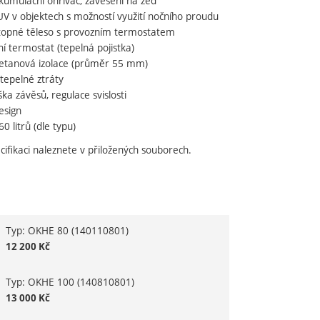
akumulační ohřívač, zavěšení na zeď
V v objektech s možností využití nočního proudu
topné těleso s provozním termostatem
í termostat (tepelná pojistka)
retanová izolace (průměr 55 mm)
 tepelné ztráty
ška závěsů, regulace svislosti
esign
0 litrů (dle typu)
dující
cifikaci naleznete v přiložených souborech.
Typ: OKHE 80
(140110801)
variantu
12 200
Kč
Typ: OKHE 100
(140810801)
13 000
Kč