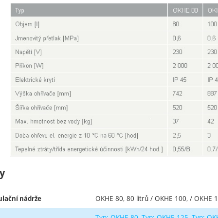
y
OKHE 80, 80 litrů / OKHE 100, / OKHE 12
lační nádrže
Typ: OKHE 80
Typ: OKHE 125
Typ: OK