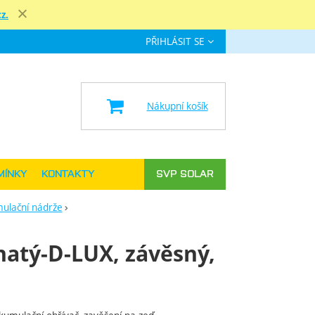
z.
Zavřít
PŘIHLÁSIT SE
e
Nákupní košík
MÍNKY
KONTAKTY
SVP SOLAR
ulační nádrže
natý-D-LUX, závěsný,