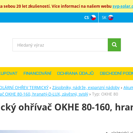
 sebou 20 let zkušeností. Více informací na našem webu
svp-solar.c
SK
CS
Jazyková verz
Vyhledávání
KUPOVAT
FINANCOVÁNÍ
OCHRANA ÚDAJŮ
OBCHODNÍ POD
OLÁRNÍ OHŘEV TERMICKÝ
Zásobníky, nádrže, expanzní nádoby
Akum
vač OKHE 80-160, hranatý-D-LUX, závěsný, svislý
Typ: OKHE 80
ický ohřívač OKHE 80-160, hra