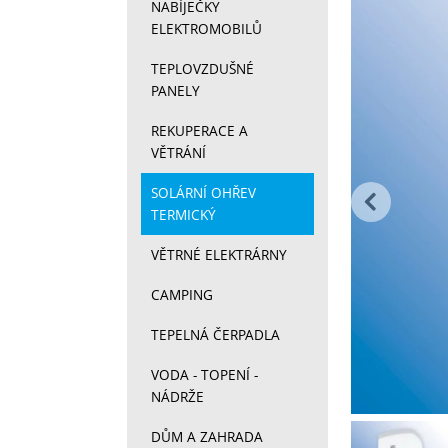
Fotograf
NABÍJEČKY
ELEKTROMOBILŮ
TEPLOVZDUŠNÉ
PANELY
REKUPERACE A
VĚTRÁNÍ
př
SOLÁRNÍ OHŘEV
TERMICKÝ
VĚTRNÉ ELEKTRÁRNY
CAMPING
TEPELNÁ ČERPADLA
VODA - TOPENÍ -
NÁDRŽE
Fotograf
DŮM A ZAHRADA