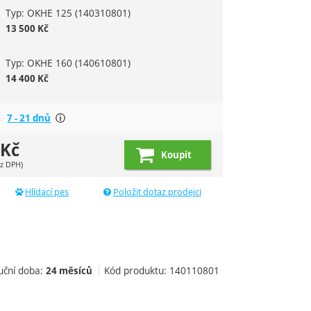
Typ: OKHE 125
(140310801)
13 500
Kč
Typ: OKHE 160
(140610801)
14 400
Kč
Většina produktů je dostupná do týdne, ale přesnějš
7 - 21 dnů
Zobrazit více
Kč
Koupit
z DPH)
Hlídací pes
Položit dotaz prodejci
uční doba:
Kód produktu:
140110801
24 měsíců