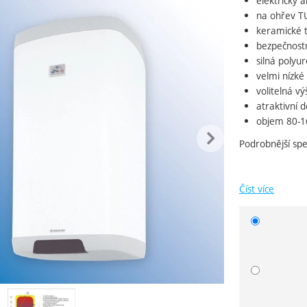
elektrický 
ie
na ohřev TU
keramické 
bezpečnostn
silná polyu
velmi nízké
volitelná vý
atraktivní d
objem 80-16
edchozí
násle
Podrobnější spe
Číst více
Vyberte 
ie