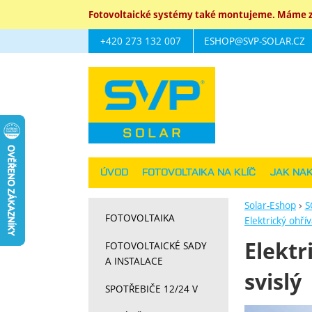
Fotovoltaické systémy také montujeme. Máme za
+420 273 132 007
ESHOP@SVP-SOLAR.CZ
Navigace
ÚVOD
FOTOVOLTAIKA NA KLÍČ
JAK NA
Solar-Eshop
S
FOTOVOLTAIKA
Elektrický ohří
Elektr
FOTOVOLTAICKÉ SADY
A INSTALACE
svislý
SPOTŘEBIČE 12/24 V