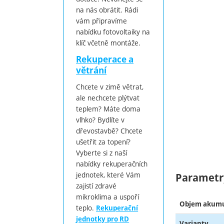
na nás obrátit. Rádi
vám připravíme
nabídku fotovoltaiky na
klíč včetně montáže.
Rekuperace a
větrání
Chcete v zimě větrat,
ale nechcete plýtvat
teplem? Máte doma
vlhko? Bydlíte v
dřevostavbě? Chcete
ušetřit za topení?
Vyberte si z naší
nabídky rekuperačních
jednotek, které Vám
Parametr
zajistí zdravé
mikroklima a uspoří
Objem akumu
teplo.
Rekuperační
jednotky pro RD
Varianty