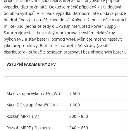
připojují zálohované spotřebiče, které mají fungovat i v případě
výpadku distribuční sítě. Dokud je měnič připojený k síti, dodává
do obou výstupů. V případě výpadku distribuční sítě dodává pouze
do druhého výstupu. Přechod do záložního režimu se děje v rámci
milisekund. Jedná se tedy o UPS (Uninterupted Power Supply).
Samozřejmostí je bezplatný monitorovací systém elektrárny
(výkon FVE a stav baterií) pomocí Wi-Fi. Měnič je možno nastavit
jako bezpřetokový. Baterie lze nabíjet z AC strany (ze sítě
distributora). Střídač je schopen pracovat i bez připojených baterií.
VSTUPNÍ PARAMETRY Z FV
Max. vstupní výkon z FV ( W )
7 500
Max. DC vstupní napětí ( V )
1 000
Rozsah MPPT ( V )
200 ~ 850
Rozsah MPPT při plném
240 ~ 850