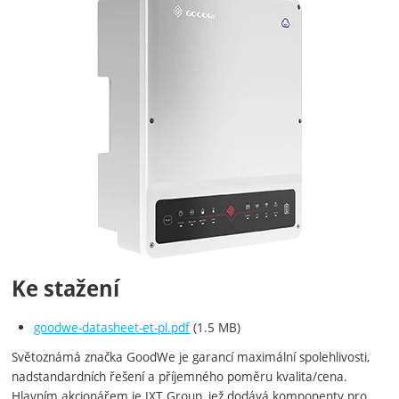
Ke stažení
goodwe-datasheet-et-pl.pdf
(1.5 MB)
Světoznámá značka GoodWe je garancí maximální spolehlivosti,
nadstandardních řešení a příjemného poměru kvalita/cena.
Hlavním akcionářem je JXT Group, jež dodává komponenty pro