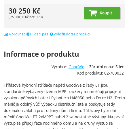
30 250
Kč
Koupit
(
25 000,00
Kč
bez DPH)
Porovnat
Hlídací pes
Položit dotaz prodejci
Informace o produktu
Výrobce:
GoodWe
Záruční doba:
5 let
Kód produktu:
02-700032
Třífázové hybridní střídače napětí GoodWe z řady ET jsou
standardně vybaveny dvěma MPP trackery a umožňují připojení
vysokonapěťových baterii Pylontech H48050 nebo Force H2. Tento
měnič je odolný vůči výpadku distribuční sítě a poskytuje tedy
dokonalou zálohu pro rodinný dům i firmu. Třífázový hybridní
měnič GoodWe ET 2xMPPT nabízí 2 samostatné výstupy. Na první
výstup se připojí fáze rodinného domu a na druhý výstup se