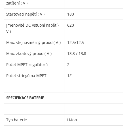
zatížení ( V )
Startovací napětí ( V )
180
Jmenovité DC vstupní napětí (
620
V )
Max. stejnosměrný proud ( A )
12,5/12,5
Max. zkratový proud ( A )
13,8 / 13,8
Počet MPPT regulátorů
2
Počet stringů na MPPT
1/1
SPECIFIKACE BATERIE
Typ baterie
Li-Ion