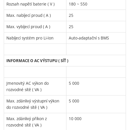
Rozsah napětí baterie ( V )
180 ~ 550
Max. nabíjecí proud ( A )
25
Max. vybíjecí proud ( A )
25
Nabíjecí systém pro Li-Ion
Auto-adaptační s BMS
INFORMACE O AC VÝSTUPU ( SÍŤ )
Jmenovitý AC výkon do
5 000
rozvodné sítě ( VA )
Max. zdánlivý výstupní výkon
5 000
do rozvodné sítě ( VA )
Max. zdánlivý příkon z
10 000
rozvodné sítě ( VA )