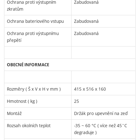
Ochrana proti výstupním
Zabudovaná
zkratům
Ochrana bateriového vstupu
Zabudovaná
Ochrana proti výstupnímu
Zabudovaná
přepětí
OBECNÉ INFORMACE
Rozměry ( Š x V x H v mm )
415 x 516 x 160
Hmotnost ( kg )
25
Montáž
Držák pro upevnění na zeď
Rozsah okolních teplot
-35 ~ 60 °C ( více než 45˘C
degraduje )