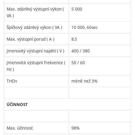
Max. zdánlivý výstupní výkon (
5 000
VA )
Špičkový zdánlivý výkon ( VA )
10 000, 60sec
Max. výstupní porud ( A )
8,5
Jmenovitý výstupní napětí ( V )
400 / 380
Jmenovitá výstupní frekvence (
50 / 60
Hz )
THDv
méně než 3%
ÚČINNOST
Max. účinnost
98%