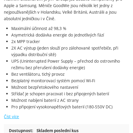
Apple a Samsung. Měniče GoodWe jsou několik let jedny z
nejpoužívanějších v Holandsku, Velké Británii, Austrálii a jsou
absolutní jedničkou i v Číně.
Maximální účinnost až 98,3 %
Asymetrická dodávka energie do jednotlivých fází
2x MPP tracker
2X AC výstup (jeden slouží pro zálohované spotřebiče, při
výpadku distribuční sítě)
UPS (Uninterupted Power Supply – přechod do ostrovního
režimu bez přerušení dodávky energie)
Bez ventilátoru, tichý provoz
Bezplatný monitorovací systém pomocí Wi-Fi
Možnost bezpřetokového nastavení
Střídač je schopen pracovat i bez připojených baterií
Možnost nabíjení baterií z AC strany
Pro připojení vysokonapěťových baterií (180-550V DC)
Číst více
Dostupnost:
Skladem poslední kus