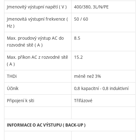
Jmenovitý výstupní napětí ( V )
400/380, 3L/N/PE
Jmenovitá výstupní frekvence (
50 / 60
Hz )
Max. proudový výstup AC do
8.5
rozvodné sítě ( A )
Max. příkon AC z rozvodné sítě
15.2
( A )
THDi
méně než 3%
Účiník
0,8 kapacitní - 0,8 induktivní
Připojení k síti
Třífázové
INFORMACE O AC VÝSTUPU ( BACK-UP )