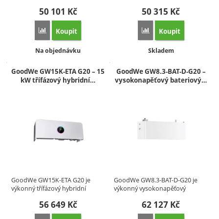
střídač…
50 101
Kč
50 315
Kč
Koupit
Koupit
Přidat 'GoodWe Lynx C 9,22 kWh – komerční bateriová jedno
Přidat 'GoodWe GW12K-E
Dostupnost:
Dostupnost:
Na objednávku
Skladem
GoodWe GW15K-ETA G20 – 15
GoodWe GW8.3-BAT-D-G20 –
kW třífázový hybridní…
vysokonapěťový bateriový…
GoodWe GW15K-ETA G20 je
GoodWe GW8.3-BAT-D-G20 je
výkonný třífázový hybridní
výkonný vysokonapěťový
střídač…
bateriový…
56 649
Kč
62 127
Kč