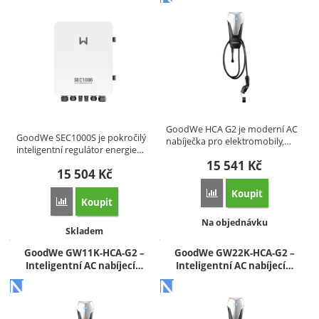
GoodWe HCA G2 je moderní AC
GoodWe SEC1000S je pokročilý
nabíječka pro elektromobily,…
inteligentní regulátor energie…
15 541
Kč
15 504
Kč
Koupit
Přidat 'GoodWe HCA G2 2
Koupit
Přidat 'GoodWe SEC1000S – Inteligentní regulátor energie p
Dostupnost:
Na objednávku
Dostupnost:
Skladem
GoodWe GW11K-HCA-G2 –
GoodWe GW22K-HCA-G2 –
Inteligentní AC nabíjecí…
Inteligentní AC nabíjecí…