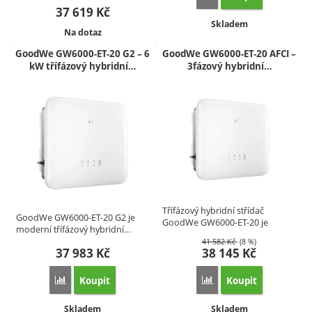
37 619
Kč
Dostupnost:
Skladem
Dostupnost:
Na dotaz
GoodWe GW6000-ET-20 G2 – 6
GoodWe GW6000-ET-20 AFCI –
kW třífázový hybridní…
3fázový hybridní…
Třífázový hybridní střídač
GoodWe GW6000-ET-20 G2 je
GoodWe GW6000-ET-20 je
moderní třífázový hybridní…
ideální…
41 582
Kč
(8 %)
37 983
Kč
38 145
Kč
Koupit
Koupit
Přidat 'GoodWe GW6000-ET-20 G2 – 6 kW třífázový hybridní 
Přidat 'GoodWe GW6000-
Dostupnost:
Dostupnost:
Skladem
Skladem