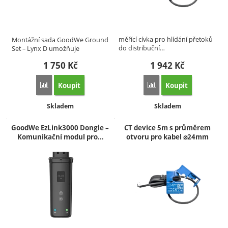
měřící cívka pro hlídání přetoků
Montážní sada GoodWe Ground
do distribuční…
Set – Lynx D umožňuje
bezpečné…
1 750
Kč
1 942
Kč
Koupit
Koupit
Přidat 'GoodWe Ground Set – Lynx D (sada pro podlahovou ins
Přidat 'CT device 30m' 
Dostupnost:
Dostupnost:
Skladem
Skladem
GoodWe EzLink3000 Dongle –
CT device 5m s průměrem
Komunikační modul pro…
otvoru pro kabel ⌀24mm