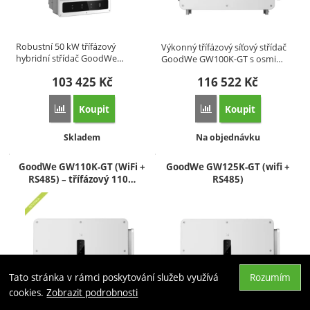
Robustní 50 kW třífázový
Výkonný třífázový síťový střídač
hybridní střídač GoodWe…
GoodWe GW100K-GT s osmi…
103 425
Kč
116 522
Kč
Koupit
Koupit
Přidat 'GoodWe GW50K-ET-10 AFCI (SPD I+II)' k porovná
Přidat 'GoodWe GW100K-
Dostupnost:
Dostupnost:
Skladem
Na objednávku
GoodWe GW110K-GT (WiFi +
GoodWe GW125K-GT (wifi +
RS485) – třífázový 110…
RS485)
Tato stránka v rámci poskytování služeb využívá
Rozumím
Naho
cookies.
Zobrazit podrobnosti