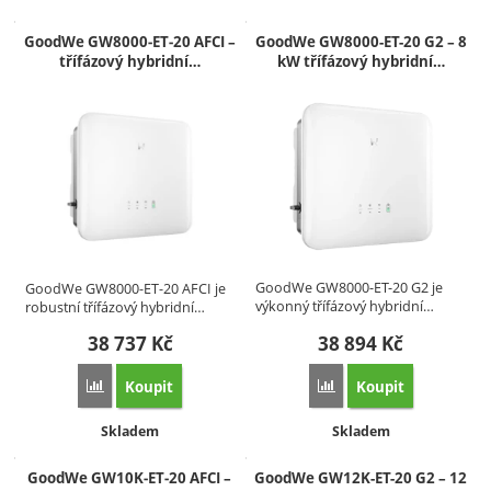
GoodWe GW8000‑ET‑20 AFCI –
GoodWe GW8000-ET-20 G2 – 8
třífázový hybridní…
kW třífázový hybridní…
GoodWe GW8000-ET-20 G2 je
GoodWe GW8000‑ET‑20 AFCI je
výkonný třífázový hybridní…
robustní třífázový hybridní…
38 737
Kč
38 894
Kč
Koupit
Koupit
Přidat 'GoodWe GW8000‑ET‑20 AFCI – třífázový hybridní stř
Přidat 'GoodWe GW8000-E
Dostupnost:
Dostupnost:
Skladem
Skladem
GoodWe GW10K‑ET‑20 AFCI –
GoodWe GW12K-ET-20 G2 – 12