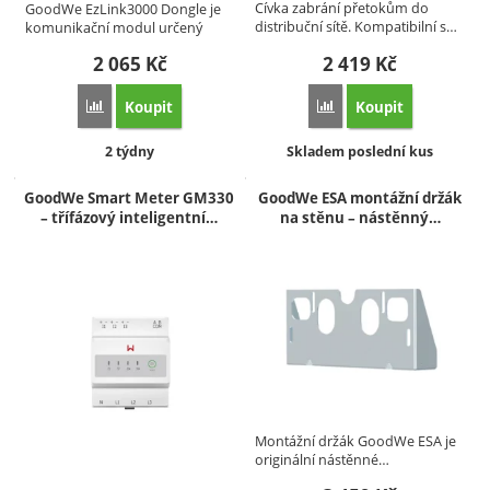
Cívka zabrání přetokům do
GoodWe EzLink3000 Dongle je
distribuční sítě. Kompatibilní s…
komunikační modul určený
pro…
2 065
Kč
2 419
Kč
Koupit
Koupit
Přidat 'GoodWe EzLink3000 Dongle – Komunikační modul pro
Přidat 'CT device 5m s 
Dostupnost:
Dostupnost:
2 týdny
Skladem poslední kus
GoodWe Smart Meter GM330
GoodWe ESA montážní držák
– třífázový inteligentní…
na stěnu – nástěnný…
Montážní držák GoodWe ESA je
originální nástěnné…