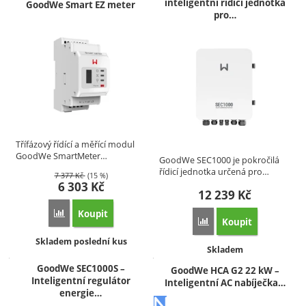
inteligentní řídicí jednotka
GoodWe Smart EZ meter
pro…
Třífázový řídící a měřící modul
GoodWe SmartMeter…
GoodWe SEC1000 je pokročilá
řídicí jednotka určená pro…
7 377
Kč
(15 %)
6 303
Kč
12 239
Kč
Koupit
Přidat 'Třífázový řídící modul GoodWe Smart EZ meter' k po
Koupit
Přidat 'GoodWe SEC1000 
Dostupnost:
Skladem poslední kus
Dostupnost:
Skladem
GoodWe SEC1000S –
GoodWe HCA G2 22 kW –
Inteligentní regulátor
Inteligentní AC nabíječka…
energie…