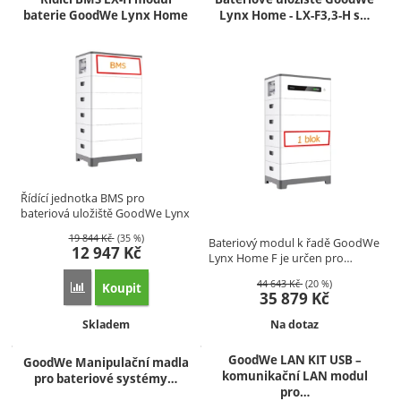
baterie GoodWe Lynx Home
Lynx Home - LX-F3,3-H s…
Řídící jednotka BMS pro
bateriová uložiště GoodWe Lynx
Home…
19 844
Kč
(35 %)
Bateriový modul k řadě GoodWe
12 947
Kč
Lynx Home F je určen pro…
44 643
Kč
(20 %)
Koupit
Přidat 'Řídící BMS LX-H modul baterie GoodWe Lynx Home'
35 879
Kč
Dostupnost:
Dostupnost:
Skladem
Na dotaz
GoodWe LAN KIT USB –
GoodWe Manipulační madla
komunikační LAN modul
pro bateriové systémy…
pro…