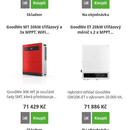
Koupit
Koupit
Přidat 'GoodWe GW15K-ETA G20 – 15 kW třífázový hybridní 
Přidat 'GoodWe GW8.3-B
Dostupnost:
Dostupnost:
Skladem
Na objednávku
GoodWe MT 30kW třífázový a
GoodWe ET 20kW třífázový
3x MPPT, WiFi…
měnič s 2 x MPPT…
GoodWe 30K-MT je součástí
Hybridní střídač GoodWe
řady SMT, která představuje…
GW20K-ET s výkonem 20 000 VA,
…
71 429
Kč
71 886
Kč
Koupit
Koupit
Přidat 'GoodWe MT 30kW třífázový a 3x MPPT, WiFi (GW3
Přidat 'GoodWe ET 20k
Dostupnost:
Dostupnost:
Skladem
Na objednávku