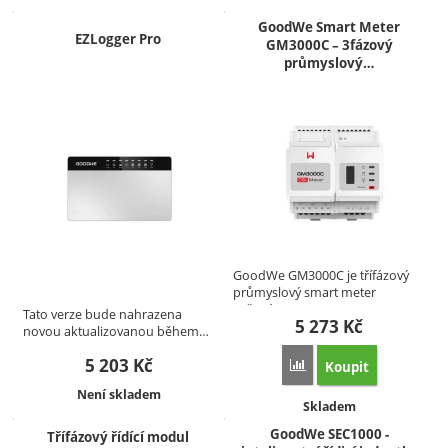
GoodWe Smart Meter
EZLogger Pro
GM3000C – 3fázový
průmyslový…
GoodWe GM3000C je třífázový
průmyslový smart meter
určený…
Tato verze bude nahrazena
5 273
Kč
novou aktualizovanou během…
5 203
Kč
Koupit
Přidat 'GoodWe Smart M
Dostupnost:
Není skladem
Dostupnost:
Skladem
GoodWe SEC1000 -
Třífázový řídící modul