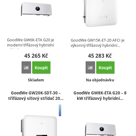
GoodWe GW6K-ETA G20 je
GoodWe GW15K‑ET‑20 AFCI je
moderní třífázový hybridní
výkonný třífázový hybridní…
střídač s…
45 265
Kč
45 283
Kč
Koupit
Koupit
Přidat 'GoodWe GW6K-ETA G20 – 6 kW třífázový hybridní stř
Přidat 'GoodWe GW15K‑E
Dostupnost:
Dostupnost:
Skladem
Na objednávku
GoodWe GW20K-SDT-30 –
GoodWe GW8K-ETA G20 – 8
třífázový síťový střídač 20…
kW třífázový hybridní…