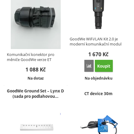
GoodWe WiFi/LAN Kit 2.0 je
moderní komunikační modul
pro…
1 670
Kč
Komunikační konektor pro
měniče GoodWe verze ET
umožňuje…
Koupit
Přidat 'GoodWe WiFi/LA
1 088
Kč
Dostupnost:
Dostupnost:
Na dotaz
Na objednávku
GoodWe Ground Set – Lynx D
CT device 30m
(sada pro podlahovou…