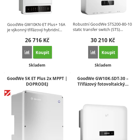
Robustní GoodWe STS200-80-10
GoodWe GW10KN-ET Plus+ 16A
static transfer switch (STS)…
je výkonný třífázový hybridní…
26 716
Kč
30 210
Kč
Koupit
Koupit
Přidat 'GoodWe GW10KN-ET Plus+ 16A – 10 kW třífázový hyb
Přidat 'GoodWe STS200-
Dostupnost:
Dostupnost:
Skladem
Skladem
GoodWe 5K ET Plus 2x MPPT |
GoodWe GW10K-SDT-30 –
DOPRODEJ
Třífázový fotovoltaický…