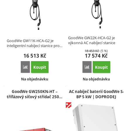
GoodWe GW22K-HCA-G2 je
GoodWe GW11K-HCA-G2 je
výkonná AC nabíjecí stanice
inteligentní nabíjecí stanice pro…
pro…
18 453
Kč
(5 %)
16 513
Kč
17 574
Kč
Koupit
Koupit
Přidat 'GoodWe GW11K-HCA-G2 – Inteligentní AC nabíjecí st
Přidat 'GoodWe GW22K-H
Dostupnost:
Dostupnost:
Na objednávku
Na objednávku
GoodWe GW250KN-HT –
AC nabíječ baterií GoodWe S-
třífázový síťový střídač 250…
BP 5 kW | DOPRODEJ