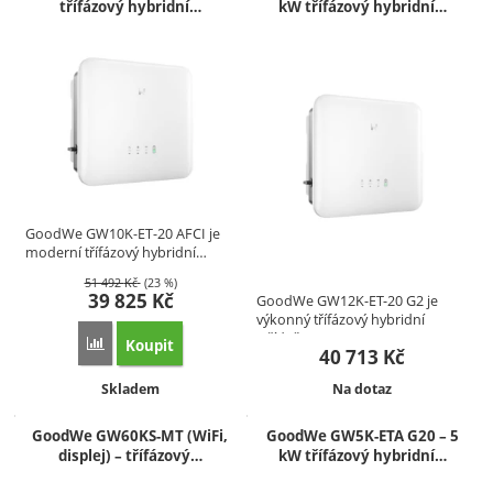
třífázový hybridní…
kW třífázový hybridní…
GoodWe GW10K‑ET‑20 AFCI je
moderní třífázový hybridní…
51 492
Kč
(23 %)
39 825
Kč
GoodWe GW12K-ET-20 G2 je
výkonný třífázový hybridní
střídač…
Koupit
Přidat 'GoodWe GW10K‑ET‑20 AFCI – třífázový hybridní st
40 713
Kč
Dostupnost:
Dostupnost:
Skladem
Na dotaz
GoodWe GW60KS-MT (WiFi,
GoodWe GW5K-ETA G20 – 5
displej) – třífázový…
kW třífázový hybridní…