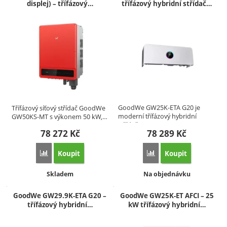
displej) – třífázový…
třífázový hybridní střídač…
GoodWe GW25K-ETA G20 je
Třífázový síťový střídač GoodWe
moderní třífázový hybridní
GW50KS-MT s výkonem 50 kW,…
střídač…
78 272
Kč
78 289
Kč
Koupit
Koupit
Přidat 'GoodWe GW50KS-MT (WiFi, displej) – třífázový síťov
Přidat 'GoodWe GW25K-ET
Dostupnost:
Dostupnost:
Skladem
Na objednávku
GoodWe GW29.9K-ETA G20 –
GoodWe GW25K-ET AFCI – 25
třífázový hybridní…
kW třífázový hybridní…