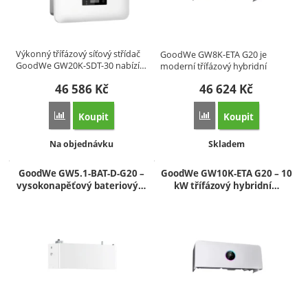
Výkonný třífázový síťový střídač
GoodWe GW8K-ETA G20 je
GoodWe GW20K-SDT-30 nabízí…
moderní třífázový hybridní
střídač s…
46 586
Kč
46 624
Kč
Koupit
Koupit
Přidat 'GoodWe GW20K-SDT-30 – třífázový síťový střídač 2
Přidat 'GoodWe GW8K-ET
Dostupnost:
Dostupnost:
Na objednávku
Skladem
GoodWe GW5.1-BAT-D-G20 –
GoodWe GW10K-ETA G20 – 10
vysokonapěťový bateriový…
kW třífázový hybridní…