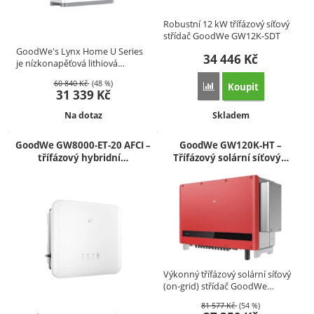
Robustní 12 kW třífázový síťový
střídač GoodWe GW12K-SDT
G2…
GoodWe's Lynx Home U Series
34 446
Kč
je nízkonapěťová lithiová…
60 840
Kč
(48 %)
Koupit
Přidat 'GoodWe GW12K-
31 339
Kč
Dostupnost:
Dostupnost:
Na dotaz
Skladem
GoodWe GW8000‑ET‑20 AFCI –
GoodWe GW120K-HT –
třífázový hybridní…
Třífázový solární síťový…
Výkonný třífázový solární síťový
(on-grid) střídač GoodWe…
81 577
Kč
(54 %)