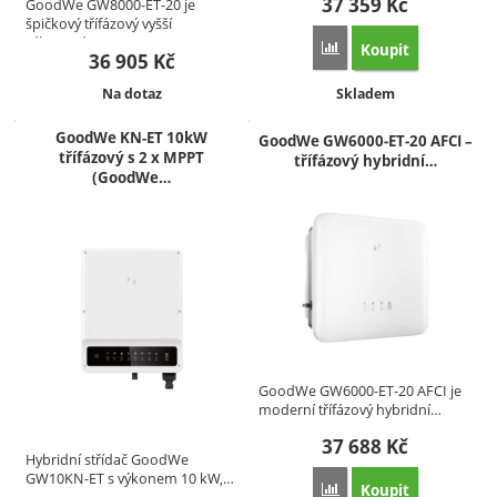
37 359
Kč
GoodWe GW8000‑ET‑20 je
špičkový třífázový vyšší
výkonový…
Koupit
Přidat 'GoodWe GW120K-
36 905
Kč
Dostupnost:
Dostupnost:
Na dotaz
Skladem
GoodWe KN-ET 10kW
GoodWe GW6000‑ET‑20 AFCI –
třífázový s 2 x MPPT
třífázový hybridní…
(GoodWe…
GoodWe GW6000‑ET‑20 AFCI je
moderní třífázový hybridní…
37 688
Kč
Hybridní střídač GoodWe
GW10KN-ET s výkonem 10 kW,…
Koupit
Přidat 'GoodWe GW6000‑