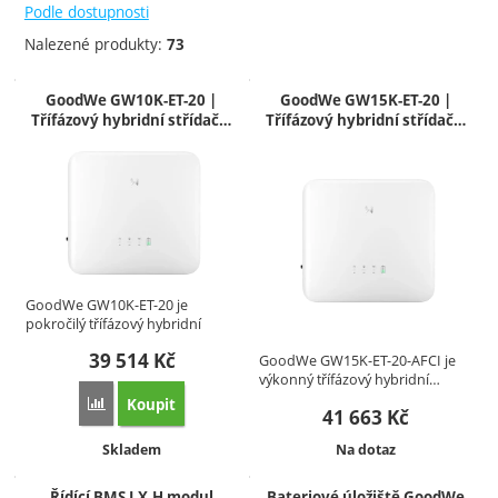
Skladem poslední kus
Novinka
Podle dostupnosti
2 týdny
Nalezené produkty:
73
7 - 21 dnů
Na dotaz
Produkty
GoodWe GW10K-ET-20 |
GoodWe GW15K-ET-20 |
Třífázový hybridní střídač…
Třífázový hybridní střídač…
GoodWe GW10K-ET-20 je
pokročilý třífázový hybridní
střídač…
39 514
Kč
GoodWe GW15K-ET-20-AFCI je
výkonný třífázový hybridní…
Koupit
Přidat 'GoodWe GW10K-ET-20 | Třífázový hybridní střídač 1
41 663
Kč
Dostupnost:
Dostupnost:
Skladem
Na dotaz
Řídící BMS LX-H modul
Bateriové úložiště GoodWe