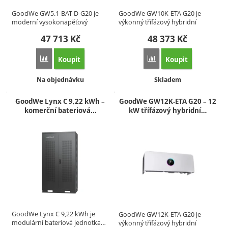
GoodWe GW5.1-BAT-D-G20 je
GoodWe GW10K-ETA G20 je
moderní vysokonapěťový
výkonný třífázový hybridní
bateriový…
střídač…
47 713
Kč
48 373
Kč
Koupit
Koupit
Přidat 'GoodWe GW5.1-BAT-D-G20 – vysokonapěťový bateri
Přidat 'GoodWe GW10K-E
Dostupnost:
Dostupnost:
Na objednávku
Skladem
GoodWe Lynx C 9,22 kWh –
GoodWe GW12K-ETA G20 – 12
komerční bateriová…
kW třífázový hybridní…
GoodWe Lynx C 9,22 kWh je
GoodWe GW12K-ETA G20 je
modulární bateriová jednotka…
výkonný třífázový hybridní