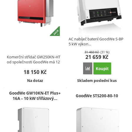
AC nabíječ baterií GoodWe S-BP
5 kW výkon…
31 460
Kč
(31 %)
21 659
Kč
Komerční střídač GW250KN-HT
od společnosti GoodWe má 12
MPP…
Koupit
Přidat 'AC nabíječ bat
18 150
Kč
Dostupnost:
Dostupnost:
Na dotaz
Skladem poslední kus
GoodWe GW10KN-ET Plus+
GoodWe STS200-80-10
16A – 10 kW třífázový…