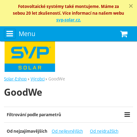
Fotovoltaické systémy také montujeme. Máme za
sebou 20 let zkušeností. Více informací na našem webu
svp-solar.cz.
Menu
N
Solar-Eshop
Výrobci
GoodWe
GoodWe
Zobrazit více
Filtrování podle parametrů
Cena (Kč)
Dostupnost
Extra
-
Od nejlevnějších
Od nejdražších
Od nejzajímavějších
Skladem
Výprodej