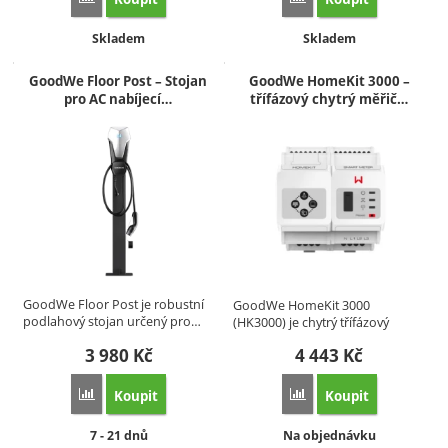
Dostupnost:
Dostupnost:
Skladem
Skladem
GoodWe Floor Post – Stojan
GoodWe HomeKit 3000 –
pro AC nabíjecí…
třífázový chytrý měřič…
GoodWe Floor Post je robustní
GoodWe HomeKit 3000
podlahový stojan určený pro…
(HK3000) je chytrý třífázový
měřič…
3 980
Kč
4 443
Kč
Koupit
Koupit
Přidat 'GoodWe Floor Post – Stojan pro AC nabíjecí stanic
Přidat 'GoodWe HomeKit 
Dostupnost:
Dostupnost:
7 - 21 dnů
Na objednávku