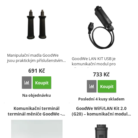
Manipulační madla GoodWe
GoodWe LAN KIT USB je
jsou praktickým příslušenstvím…
komunikační modul pro
připojení…
691
Kč
733
Kč
Koupit
Přidat 'GoodWe Manipulační madla pro bateriové systémy Lyn
Koupit
Přidat 'GoodWe LAN KI
Dostupnost:
Na objednávku
Dostupnost:
Poslední 4 kusy skladem
Komunikační terminál
GoodWe WiFi/LAN Kit 2.0
terminál měniče GoodWe -…
(G20) – komunikační modul…