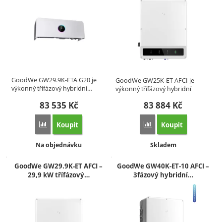
GoodWe GW29.9K-ETA G20 je
GoodWe GW25K-ET AFCI je
výkonný třífázový hybridní…
výkonný třífázový hybridní
střídač…
83 535
Kč
83 884
Kč
Koupit
Koupit
Přidat 'GoodWe GW29.9K-ETA G20 – třífázový hybridní střída
Přidat 'GoodWe GW25K-ET
Dostupnost:
Dostupnost:
Na objednávku
Skladem
GoodWe GW29.9K-ET AFCI –
GoodWe GW40K‑ET‑10 AFCI –
29,9 kW třífázový…
3fázový hybridní…