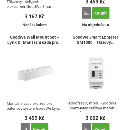
3 459
Kč
Třífázový inteligentní
elektroměr GoodWe Smart
Meter…
Koupit
Přidat 'GoodWe ESA mont
3 167
Kč
Dostupnost:
Dostupnost:
Není skladem
Na objednávku
GoodWe Wall Mount Set –
GoodWe Smart Ez Meter
Lynx D (Montážní sada pro…
GM1000 – 1fázový…
Jednofázový modul GoodWe
Montážní sada pro zeď pro
SmartMeter zajišťuje měření
bateriový systém GoodWe Lynx
pomocí…
D –…
3 459
Kč
3 602
Kč
Koupit
Koupit
Přidat 'GoodWe Wall Mount Set – Lynx D (Montážní sada pro
Přidat 'GoodWe Smart Ez