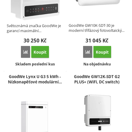
GoodWe GW10K-SDT-30 je
Světoznámá značka GoodWe je
moderní třífázový fotovoltaický…
garancí maximální…
30 250
Kč
31 045
Kč
Koupit
Koupit
Přidat 'GoodWe 5K ET Plus 2x MPPT | DOPRODEJ' k porov
Přidat 'GoodWe GW10K-S
Dostupnost:
Dostupnost:
Skladem poslední kus
Na objednávku
GoodWe Lynx U G3 5 kWh -
GoodWe GW12K-SDT G2
Nízkonapěťové modulární…
PLUS+ (WiFi, DC switch)