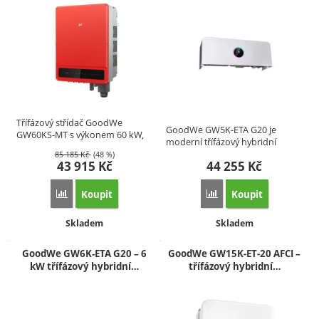
Třífázový střídač GoodWe
GoodWe GW5K-ETA G20 je
GW60KS-MT s výkonem 60 kW,
moderní třífázový hybridní
šesti…
střídač s…
85 185
Kč
(48 %)
43 915
Kč
44 255
Kč
Koupit
Koupit
Přidat 'GoodWe GW60KS-MT (WiFi, displej) – třífázový stří
Přidat 'GoodWe GW5K-ET
Dostupnost:
Dostupnost:
Skladem
Skladem
GoodWe GW6K-ETA G20 – 6
GoodWe GW15K‑ET‑20 AFCI –
kW třífázový hybridní…
třífázový hybridní…