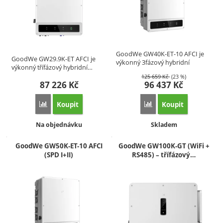
GoodWe GW40K‑ET‑10 AFCI je
GoodWe GW29.9K-ET AFCI je
výkonný 3fázový hybridní
výkonný třífázový hybridní…
střídač…
125 659
Kč
(23 %)
87 226
Kč
96 437
Kč
Koupit
Koupit
Přidat 'GoodWe GW29.9K-ET AFCI – 29,9 kW třífázový hybridn
Přidat 'GoodWe GW40K‑E
Dostupnost:
Dostupnost:
Na objednávku
Skladem
GoodWe GW50K-ET-10 AFCI
GoodWe GW100K-GT (WiFi +
(SPD I+II)
RS485) – třífázový…