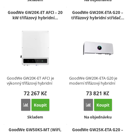
GoodWe GW20K-ET AFCI – 20
GoodWe GW20K-ETA G20 –
kW třífázový hybridní…
třífázový hybridní střídač…
GoodWe GW20K-ET AFCI je
GoodWe GW20K-ETA G20 je
výkonný třífázový hybridní
moderní třífázový hybridní
střídač…
střídač…
72 267
Kč
73 821
Kč
Koupit
Koupit
Přidat 'GoodWe GW20K-ET AFCI – 20 kW třífázový hybridní s
Přidat 'GoodWe GW20K-ET
Dostupnost:
Dostupnost:
Skladem
Na objednávku
GoodWe GW50KS-MT (WiFi,
GoodWe GW25K-ETA G20 –