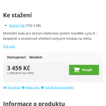
Ke stažení
Datový list
(726.3 kB)
Montážní sada pro zeď pro bateriový systém GoodWe Lynx D –
bezpečné a prostorově efektivní uchycení modulu na stěnu.
Číst více
Dostupnost:
Skladem
3 459
Kč
Koupit
(
2 858,68
Kč
bez DPH)
Porovnat
Hlídací pes
Položit dotaz prodejci
Informace o produktu