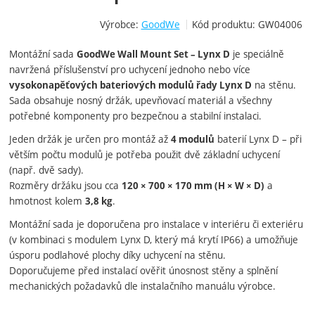
Výrobce:
GoodWe
Kód produktu:
GW04006
Montážní sada
je speciálně
GoodWe Wall Mount Set – Lynx D
navržená příslušenství pro uchycení jednoho nebo více
na stěnu.
vysokonapěťových bateriových modulů řady Lynx D
Sada obsahuje nosný držák, upevňovací materiál a všechny
potřebné komponenty pro bezpečnou a stabilní instalaci.
Jeden držák je určen pro montáž až
baterií Lynx D – při
4 modulů
větším počtu modulů je potřeba použit dvě základní uchycení
(např. dvě sady).
Rozměry držáku jsou cca
a
120 × 700 × 170 mm (H × W × D)
hmotnost kolem
.
3,8 kg
Montážní sada je doporučena pro instalace v interiéru či exteriéru
(v kombinaci s modulem Lynx D, který má krytí IP66) a umožňuje
úsporu podlahové plochy díky uchycení na stěnu.
Doporučujeme před instalací ověřit únosnost stěny a splnění
mechanických požadavků dle instalačního manuálu výrobce.