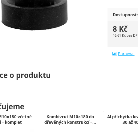
Dostupnost:
8
Kč
(
6,61
Kč
bez DP
Porovnat
ce o produktu
čujeme
M10x180 včetně
Kombivrut M10×180 do
Al příchytka kra
í – komplet
dřevěných konstrukcí –…
30 až 