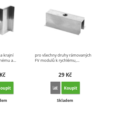
a krajní
pro všechny druhy rámovaných
dnému a…
FV modulů k rychlému,…
Kč
29
Kč
oupit
Koupit
vnat
Porovnat
upnost:
Dostupnost:
adem
Skladem