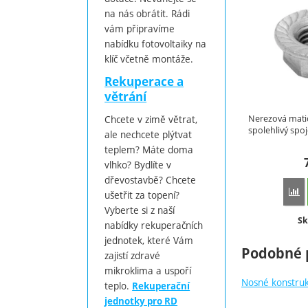
na nás obrátit. Rádi
vám připravíme
nabídku fotovoltaiky na
klíč včetně montáže.
Rekuperace a
větrání
Chcete v zimě větrat,
Nerezová mati
spolehlivý spo
ale nechcete plýtvat
teplem? Máte doma
vlhko? Bydlíte v
dřevostavbě? Chcete
P
ušetřit za topení?
Vyberte si z naší
Do
Sk
nabídky rekuperačních
jednotek, které Vám
Podobné 
zajistí zdravé
mikroklima a uspoří
Nosné konstru
teplo.
Rekuperační
jednotky pro RD