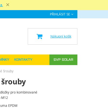
z.
Zavřít
PŘIHLÁSIT SE
e
Nákupní košík
MÍNKY
KONTAKTY
SVP SOLAR
é šrouby
 šrouby
ložky pro kombinované
0-M12
Guma EPDM