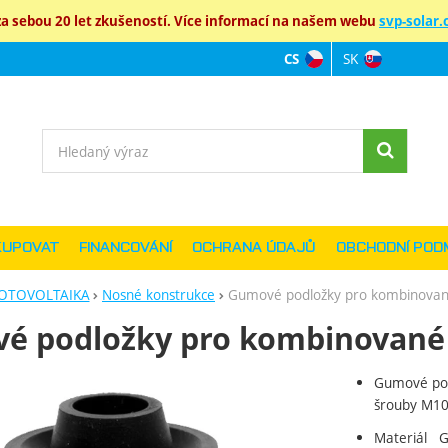
 sebou 20 let zkušeností. Více informací na našem webu
svp-solar.c
SK
CS
Jazyková verz
Vyhledávání
KUPOVAT
FINANCOVÁNÍ
OCHRANA ÚDAJŮ
OBCHODNÍ POD
OTOVOLTAIKA
Nosné konstrukce
Gumové podložky pro kombinovan
é podložky pro kombinované
Gumové pod
ie
šrouby M1
Materiál 