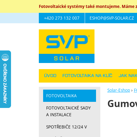
Fotovoltaické systémy také montujeme. Máme za
+420 273 132 007
ESHOP@SVP-SOLAR.CZ
Navigace
ÚVOD
FOTOVOLTAIKA NA KLÍČ
JAK NA
Solar-Eshop
F
FOTOVOLTAIKA
Gumov
FOTOVOLTAICKÉ SADY
A INSTALACE
Fotograf
SPOTŘEBIČE 12/24 V