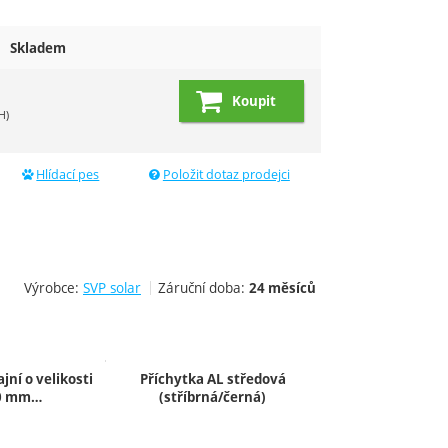
Skladem
Koupit
H)
Hlídací pes
Položit dotaz prodejci
Výrobce:
SVP solar
Záruční doba:
24 měsíců
jní o velikosti
Příchytka AL středová
40 mm…
(stříbrná/černá)