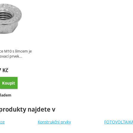
ce M10 s límcem je
jovací prvek…
7
Kč
Koupit
orovnat
stupnost:
ladem
produkty najdete v
kce
Konstrukční prvky
FOTOVOLTAIK