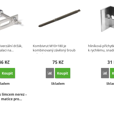
iverzální držák,
Kombivrut M10×180 je
hliníková příchytk
talaci na…
kombinovaný závěsný šroub
k rychlému, sna
určený pro…
46
Kč
75
Kč
31
Koupit
Koupit
K
orovnat
Porovnat
Poro
stupnost:
Dostupnost:
Dost
ladem
Skladem
Skl
s límcem nerez –
á matice pro…