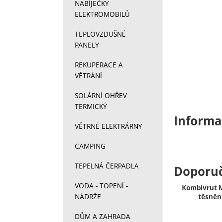
NABÍJEČKY
ELEKTROMOBILŮ
TEPLOVZDUŠNÉ
PANELY
REKUPERACE A
VĚTRÁNÍ
SOLÁRNÍ OHŘEV
TERMICKÝ
Informa
VĚTRNÉ ELEKTRÁRNY
CAMPING
TEPELNÁ ČERPADLA
Doporu
VODA - TOPENÍ -
Kombivrut 
NÁDRŽE
těsněn
DŮM A ZAHRADA