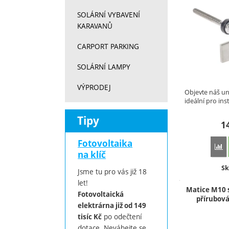
SOLÁRNÍ VYBAVENÍ
KARAVANŮ
CARPORT PARKING
SOLÁRNÍ LAMPY
VÝPRODEJ
Objevte náš un
ideální pro ins
Tipy
1
Fotovoltaika
P
na klíč
Do
Sk
Jsme tu pro vás již 18
let!
Matice M10 
Fotovoltaická
přírubov
elektrárna již od 149
po odečtení
tisíc Kč
dotace. Neváhejte se