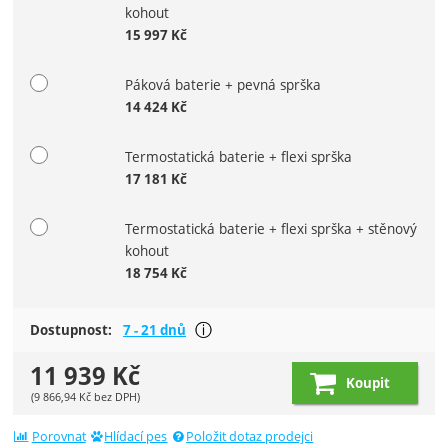
kohout
15 997
Kč
Páková baterie + pevná sprška
14 424
Kč
Termostatická baterie + flexi sprška
17 181
Kč
Termostatická baterie + flexi sprška + stěnový
kohout
18 754
Kč
Většina produktů je dostupná do tý
Dostupnost:
7 - 21 dnů
Zobrazit více
11 939
Kč
Koupit
(
9 866,94
Kč
bez DPH)
Porovnat
Hlídací pes
Položit dotaz prodejci