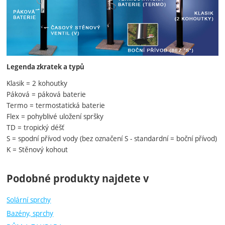
Legenda zkratek a typů
Klasik = 2 kohoutky
Páková = páková baterie
Termo = termostatická baterie
Flex = pohyblivé uložení spršky
TD = tropický déšť
S = spodní přívod vody (bez označení S - standardní = boční přívod)
K = Stěnový kohout
Podobné produkty najdete v
Solární sprchy
Bazény, sprchy