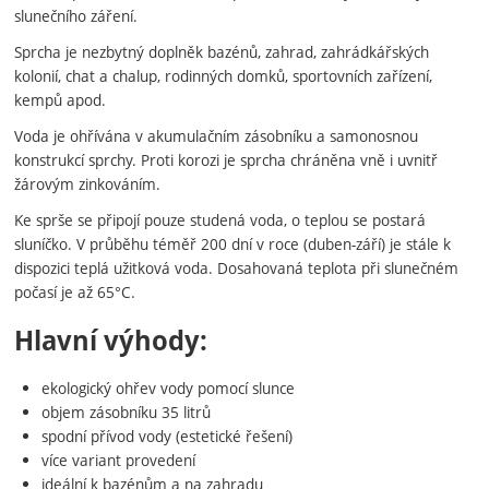
slunečního záření.
Sprcha je nezbytný doplněk bazénů, zahrad, zahrádkářských
kolonií, chat a chalup, rodinných domků, sportovních zařízení,
kempů apod.
Voda je ohřívána v akumulačním zásobníku a samonosnou
konstrukcí sprchy. Proti korozi je sprcha chráněna vně i uvnitř
žárovým zinkováním.
Ke sprše se připojí pouze studená voda, o teplou se postará
sluníčko. V průběhu téměř 200 dní v roce (duben-září) je stále k
dispozici teplá užitková voda. Dosahovaná teplota při slunečném
počasí je až 65°C.
Hlavní výhody:
ekologický ohřev vody pomocí slunce
objem zásobníku 35 litrů
spodní přívod vody (estetické řešení)
více variant provedení
ideální k bazénům a na zahradu