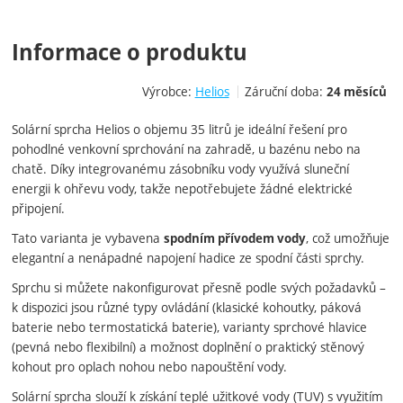
Informace o produktu
Výrobce:
Helios
Záruční doba:
24 měsíců
Solární sprcha Helios o objemu 35 litrů je ideální řešení pro
pohodlné venkovní sprchování na zahradě, u bazénu nebo na
chatě. Díky integrovanému zásobníku vody využívá sluneční
energii k ohřevu vody, takže nepotřebujete žádné elektrické
připojení.
Tato varianta je vybavena
, což umožňuje
spodním přívodem vody
elegantní a nenápadné napojení hadice ze spodní části sprchy.
Sprchu si můžete nakonfigurovat přesně podle svých požadavků –
k dispozici jsou různé typy ovládání (klasické kohoutky, páková
baterie nebo termostatická baterie), varianty sprchové hlavice
(pevná nebo flexibilní) a možnost doplnění o praktický stěnový
kohout pro oplach nohou nebo napouštění vody.
Solární sprcha slouží k získání teplé užitkové vody (TUV) s využitím