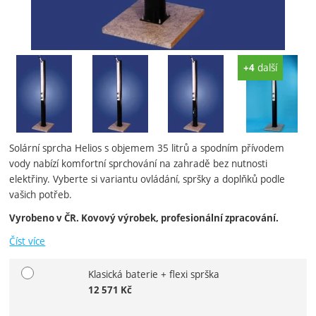
Fotografie
další
+4
Solární sprcha Helios s objemem 35 litrů a spodním přívodem
vody nabízí komfortní sprchování na zahradě bez nutnosti
elektřiny. Vyberte si variantu ovládání, spršky a doplňků podle
vašich potřeb.
Vyrobeno v ČR. Kovový výrobek, profesionální zpracování.
Číst více
Klasická baterie + flexi sprška
Vyberte variantu
12 571
Kč