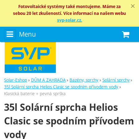
Fotovoltaické systémy také montujeme. Máme za
sebou 20 let zkušeností. Více informací na našem webu
svp-solar.cz.
Menu
N
Solar-Eshop
DŮM A ZAHRADA
Bazény, sprchy
Solární sprchy
35l Solární sprcha Helios Clasic se spodním přívodem vody
Klasická baterie + pevná sprška
35l Solární sprcha Helios
Clasic se spodním přívodem
vody