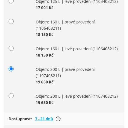
Objem: 125 L | levé provedení
(1103408212)
17 001
Kč
Objem: 160 L | pravé provedení
(1106408211)
18 150
Kč
Objem: 160 L | levé provedení
(1106408212)
18 150
Kč
Objem: 200 L | pravé provedení
(1107408211)
19 650
Kč
Objem: 200 L | levé provedení
(1107408212)
19 650
Kč
Většina produktů je dostupná do tý
Dostupnost:
7 - 21 dnů
Zobrazit více