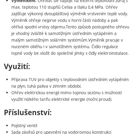
Ohřívač lze napojit na externí teplovodní zdroj s
Výměníkem.
max. teplotou 110 stupňů Celsia a tlaku 0,4 MPa. Ohřev
zajišťuje výkonný dvouplášťový výměník vrstvením teplé vody.
Výměník ohřeje nejprve vodu v horní části nádoby a pak
ohřívá spodní vrstvy objemu.Tento způsob postupného ohřevu
je vhodný zvláště k samotížným ústředním vytápěním a
malým samotížným solárním systémům.Výměník pracuje v
nuceném oběhu i v samotížném systému. Čidlo regulace
topné vody lze vložit do společné jímky s čidly elektroinstalace.
Využití:
Příprava TUV pro objekty s teplovodnim ústředním vytápěním
na plyn, tuhá paliva v zimním období.
Ohřev elektrickou energií mimo topnou sezónu s možností
využití nízkého tarifu elektrické energie (noční proud).
Příslušenství:
Pojistný ventil
Sada závěsů pro upevnění na vodorovnou konstrukci