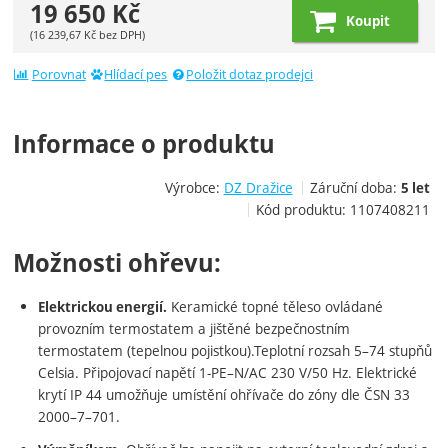
19 650
Kč
Koupit
(
16 239,67
Kč
bez DPH)
Porovnat
Hlídací pes
Položit dotaz prodejci
Informace o produktu
Výrobce:
DZ Dražice
Záruční doba:
5 let
Kód produktu:
1107408211
Možnosti ohřevu:
Keramické topné těleso ovládané
Elektrickou energií.
provozním termostatem a jištěné bezpečnostním
termostatem (tepelnou pojistkou).Teplotní rozsah 5–74 stupňů
Celsia. Připojovací napětí 1-PE–N/AC 230 V/50 Hz. Elektrické
krytí IP 44 umožňuje umístění ohřívače do zóny dle ČSN 33
2000–7–701.