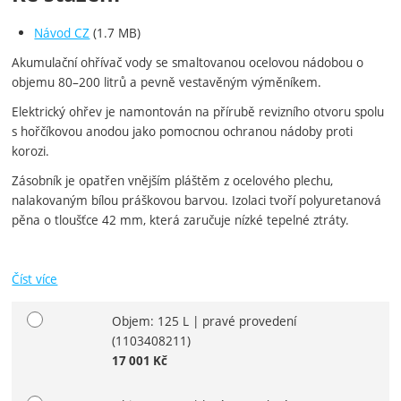
Návod CZ
(1.7 MB)
Akumulační ohřívač vody se smaltovanou ocelovou nádobou o
objemu 80–200 litrů a pevně vestavěným výměníkem.
Elektrický ohřev je namontován na přírubě revizního otvoru spolu
s hořčíkovou anodou jako pomocnou ochranou nádoby proti
korozi.
Zásobník je opatřen vnějším pláštěm z ocelového plechu,
nalakovaným bílou práškovou barvou. Izolaci tvoří polyuretanová
pěna o tloušťce 42 mm, která zaručuje nízké tepelné ztráty.
Číst více
Objem: 125 L | pravé provedení
Vyberte variantu
(1103408211)
17 001
Kč