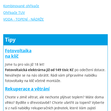
Kombinované ohřívače
Ohřívače TUV
VODA - TOPENÍ - NÁDRŽE
Tipy
Fotovoltaika
na klíč
Jsme tu pro vás již 18 let!
po odečtení dotace.
Fotovoltaická elektrárna již od 149 tisíc Kč
Neváhejte se na nás obrátit. Rádi vám připravíme nabídku
fotovoltaiky na klíč včetně montáže.
Rekuperace a větrání
Chcete v zimě větrat, ale nechcete plýtvat teplem? Máte doma
vlhko? Bydlíte v dřevostavbě? Chcete ušetřit za topení? Vyberte
si z naší nabídky rekuperačních jednotek, které Vám zajistí