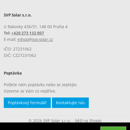
SVP Solar s.r.o.
U Rakovky 436/31, 148 00 Praha 4
Tel:
+420 273 132 007
E-mail:
eshop@svp-solar.cz
IČO: 27231062
DIČ: CZ27231062
Poptávka
Pošlete nám poptávku nebo se zeptejte.
Ozveme se Vám co nejdříve.
Poptávkový formulář
Kontaktujte nás
© 2026 SVP Solar s.r.o.
běží na
Shopio