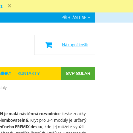
z.
Zavřít
PŘIHLÁSIT SE
e
Nákupní košík
MÍNKY
KONTAKTY
SVP SOLAR
duly
české značky
 MN je malá nástěnná rozvodnice
. Kryt pro 3-4 moduly je určený
plombovatelná
, kde jej můžete využít
eď nebo PREMIX desku