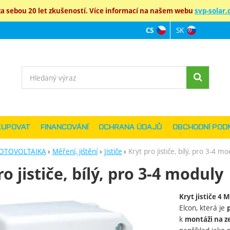
 sebou 20 let zkušeností. Více informací na našem webu
svp-solar.c
SK
CS
Jazyková verz
Vyhledávání
KUPOVAT
FINANCOVÁNÍ
OCHRANA ÚDAJŮ
OBCHODNÍ POD
OTOVOLTAIKA
Měření, jištění
Jističe
Kryt pro jističe, bílý, pro 3-4 mo
ro jističe, bílý, pro 3-4 moduly
Kryt jističe 4
ie
Elcon, která je
k
montáži na z