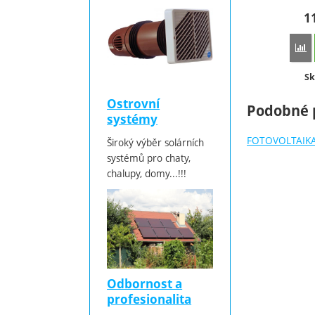
1
P
Do
Sk
Ostrovní
Podobné 
systémy
FOTOVOLTAIK
Široký výběr solárních
systémů pro chaty,
chalupy, domy...!!!
Odbornost a
profesionalita