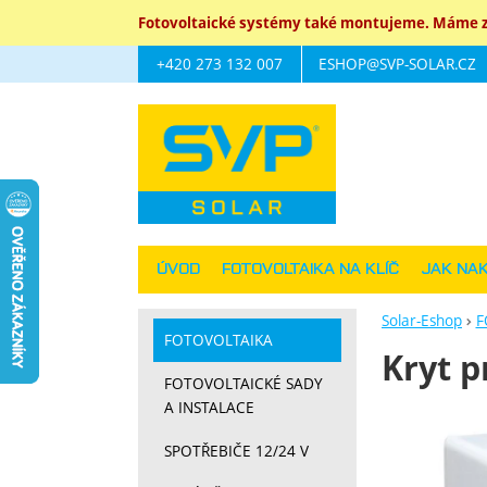
Fotovoltaické systémy také montujeme. Máme za
+420 273 132 007
ESHOP@SVP-SOLAR.CZ
Navigace
ÚVOD
FOTOVOLTAIKA NA KLÍČ
JAK NA
Solar-Eshop
F
FOTOVOLTAIKA
Kryt p
FOTOVOLTAICKÉ SADY
A INSTALACE
Fotograf
SPOTŘEBIČE 12/24 V