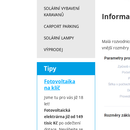
SOLÁRNÍ VYBAVENÍ
Informa
KARAVANŮ
CARPORT PARKING
SOLÁRNÍ LAMPY
Malá rozvodnice
vnější rozměry
VÝPRODEJ
Tipy
Fotovoltaika
na klíč
Jsme tu pro vás již 18
let!
Fotovoltaická
elektrárna již od 149
po odečtení
tisíc Kč
dotace. Neváhejte se