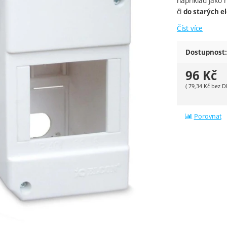
například jako 
či
do starých 
Číst více
Dostupnost:
96
Kč
(
79,34
Kč
bez D
Porovnat