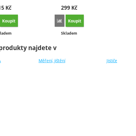
15
Kč
299
Kč
Koupit
Koupit
orovnat
Porovnat
stupnost:
Dostupnost:
ladem
Skladem
produkty najdete v
A
Měření, jištění
Jističe