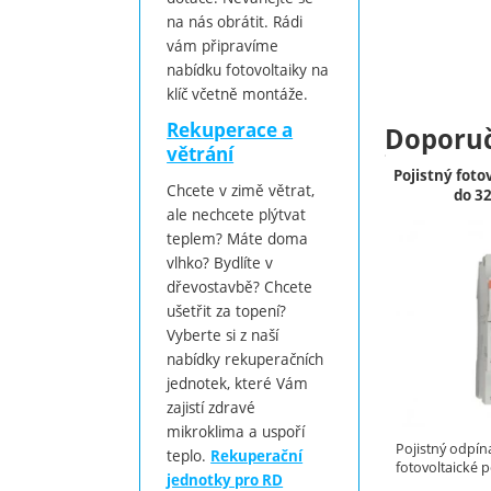
na nás obrátit. Rádi
vám připravíme
nabídku fotovoltaiky na
klíč včetně montáže.
Rekuperace a
Doporu
větrání
Pojistný foto
Chcete v zimě větrat,
do 3
ale nechcete plýtvat
teplem? Máte doma
vlhko? Bydlíte v
dřevostavbě? Chcete
ušetřit za topení?
Vyberte si z naší
nabídky rekuperačních
jednotek, které Vám
zajistí zdravé
mikroklima a uspoří
Pojistný odpín
teplo.
Rekuperační
fotovoltaické po
jednotky pro RD