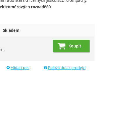
náhradu starších černých jističů SEZ Krompachy,
.
elektroměrových rozvaděčů
Skladem
Koupit
PH)
Hlídací pes
Položit dotaz prodejci