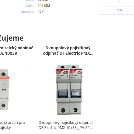
čujeme
voltaický odpínač
Dvoupolový pojistkový
2A, 10x38
odpínač DF Electric PMX…
ač je určen pro
Dvoupolový pojistkový odpínač
jistky.
DF Electric PMX 10x38 gPV 2P…