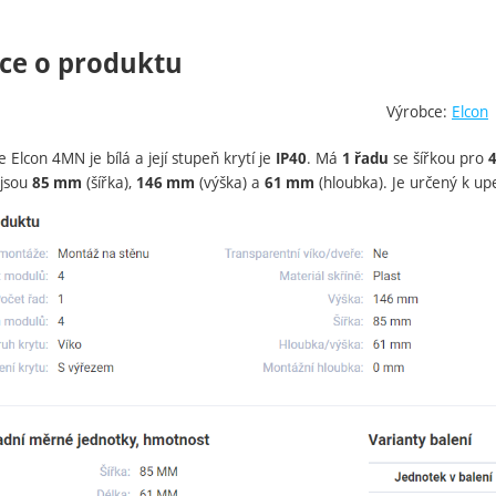
ce o produktu
Výrobce:
Elcon
 Elcon 4MN je bílá a její stupeň krytí je
. Má
se šířkou pro
IP40
1 řadu
 jsou
(šířka),
(výška) a
(hloubka). Je určený k up
85 mm
146 mm
61 mm