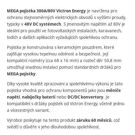
je navržena pro
MEGA pojistka 300A/80V Victron Energy
ochranu stejnosměrných elektrických obvodů s vyššími proudy,
typicky v
.
S jmenovitým napětím až 80V je
48V DC systémech
ideální pro použití ve fotovoltaických instalacích, karavanech,
lodích a dalších aplikacích vyžadujících spolehlivou ochranu.
Pojistka je konstruována s keramickým pouzdrem, které
zajišťuje vysokou tepelnou odolnost a bezpečnost.
Její
kompaktní rozměry (cca 68 x 16 mm) a rozteč děr 50,8 mm
umožňují snadnou instalaci pomocí standardních držáků pro
.
MEGA pojistky
Díky vysoké kvalitě zpracování a spolehlivému výkonu je tato
pojistka vhodná pro ochranu komponentů jako jsou
měniče
,
nebo
.
Je
napětí
nabíječky baterií
DC/DC konvertory
kompatibilní s držáky pojistek od Victron Energy, včetně jedno-
a vícecestných variant.
Výrobce poskytuje na tento produkt
, což
záruku 60 měsíců
svědčí o důvěře v jeho dlouhodobou spolehlivost.