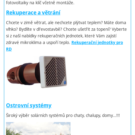
fotovoltaiky na klíč včetně montáže.
Rekuperace a větrání
Chcete v zimě větrat, ale nechcete plýtvat teplem? Máte doma
vlhko? Bydlíte v dřevostavbě? Chcete ušetřit za topení? Vyberte
si z naší nabídky rekuperačních jednotek, které Vám zajistí
zdravé mikroklima a uspoří teplo.
Rekuperační jednotky pro
RD
Ostrovní systémy
Široký výběr solárních systémů pro chaty, chalupy, domy...!!!