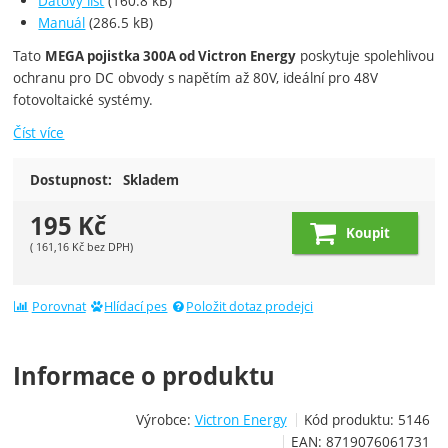
Datový list
(160.8 kB)
Manuál
(286.5 kB)
Tato
poskytuje spolehlivou
MEGA pojistka 300A od Victron Energy
ochranu pro DC obvody s napětím až 80V, ideální pro 48V
fotovoltaické systémy.
Číst více
Dostupnost:
Skladem
195
Kč
Koupit
(
161,16
Kč
bez DPH)
Porovnat
Hlídací pes
Položit dotaz prodejci
Informace o produktu
Výrobce:
Victron Energy
Kód produktu:
5146
EAN:
8719076061731