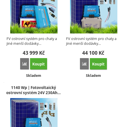
FV ostrovní systém pro chaty a
FV ostrovní systém pro chaty a
jiné menší dodávky…
jiné menší dodávky…
43 999
Kč
44 100
Kč
Koupit
Koupit
Porovnat
Porovnat
Dostupnost:
Dostupnost:
Skladem
Skladem
1140 Wp | Fotovoltaický
ostrovní systém 24V 230Ah…