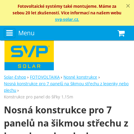
Fotovoltaické systémy také montujeme. Máme za
sebou 20 let zkušeností. Více informací na našem webu
svp-solar.cz.
Menu
N
Solar-Eshop
FOTOVOLTAIKA
Nosné konstrukce
Nosná konstrukce pro 7 panelů na šikmou střechu z lepenky nebo
plechu
Konstrukce pro panel do šířky 1,15m
Nosná konstrukce pro 7
panelů na šikmou střechu z