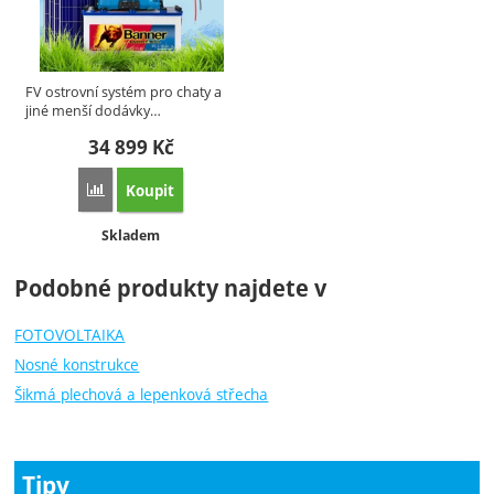
FV ostrovní systém pro chaty a
jiné menší dodávky…
34 899
Kč
Koupit
Porovnat
Dostupnost:
Skladem
Podobné produkty najdete v
FOTOVOLTAIKA
Nosné konstrukce
Šikmá plechová a lepenková střecha
Tipy