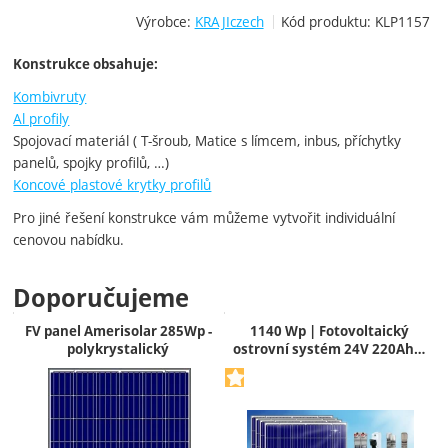
Výrobce:
KRAJIczech
Kód produktu:
KLP1157
Konstrukce obsahuje:
Kombivruty
Al profily
Spojovací materiál ( T-šroub, Matice s límcem, inbus, příchytky
panelů, spojky profilů, …)
Koncové plastové krytky profilů
Pro jiné řešení konstrukce vám můžeme vytvořit individuální
cenovou nabídku.
Doporučujeme
FV panel Amerisolar 285Wp -
1140 Wp | Fotovoltaický
polykrystalický
ostrovní systém 24V 220Ah…