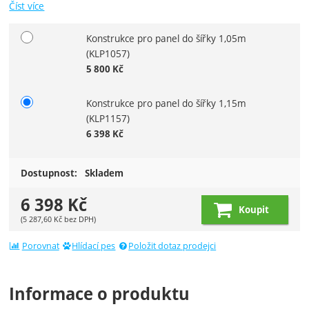
Číst více
Konstrukce pro panel do šířky 1,05m
Vyberte variantu
(KLP1057)
5 800
Kč
Konstrukce pro panel do šířky 1,15m
(KLP1157)
6 398
Kč
Dostupnost:
Skladem
6 398
Kč
Koupit
(
5 287,60
Kč
bez DPH)
Porovnat
Hlídací pes
Položit dotaz prodejci
Informace o produktu