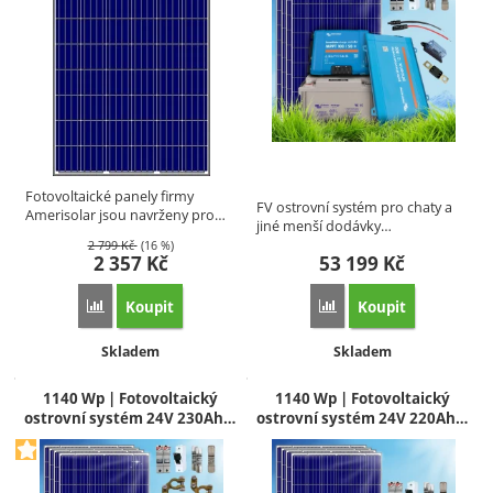
Fotovoltaické panely firmy
FV ostrovní systém pro chaty a
Amerisolar jsou navrženy pro…
jiné menší dodávky…
2 799
Kč
(16 %)
2 357
Kč
53 199
Kč
Koupit
Koupit
Porovnat
Porovnat
Dostupnost:
Dostupnost:
Skladem
Skladem
1140 Wp | Fotovoltaický
1140 Wp | Fotovoltaický
ostrovní systém 24V 230Ah…
ostrovní systém 24V 220Ah…