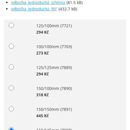
odbočka_jednoduchá_schéma
(81.5 kB)
odbočka_jednoduchá_90°
(432.7 kB)
125/100mm
(7721)
Vyberte variantu
294
Kč
100/100mm
(7769)
273
Kč
125/125mm
(7889)
294
Kč
150/100mm
(7890)
318
Kč
150/150mm
(7891)
445
Kč