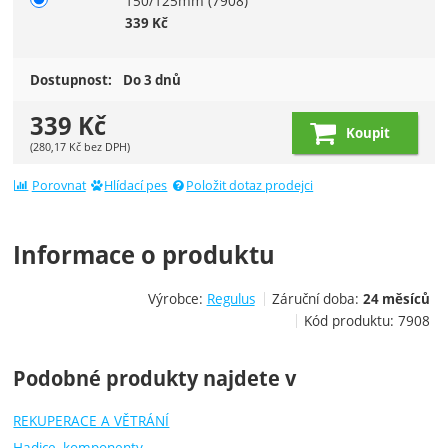
150/125mm
(7908)
339
Kč
Dostupnost:
Do 3 dnů
339
Kč
Koupit
(
280,17
Kč
bez DPH)
Porovnat
Hlídací pes
Položit dotaz prodejci
Informace o produktu
Výrobce:
Regulus
Záruční doba:
24 měsíců
Kód produktu:
7908
Podobné produkty najdete v
REKUPERACE A VĚTRÁNÍ
Hadice, komponenty