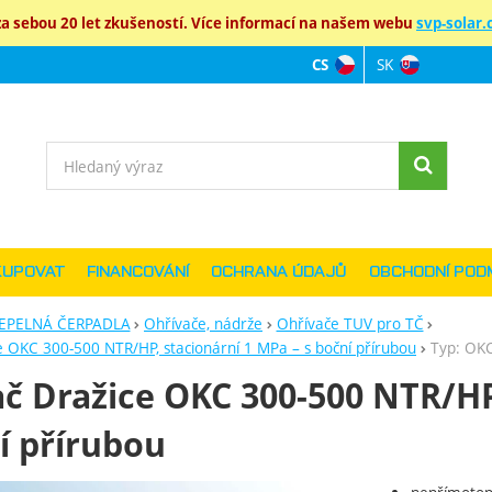
 sebou 20 let zkušeností. Více informací na našem webu
svp-solar.c
SK
CS
Jazyková verz
Vyhledávání
KUPOVAT
FINANCOVÁNÍ
OCHRANA ÚDAJŮ
OBCHODNÍ POD
EPELNÁ ČERPADLA
Ohřívače, nádrže
Ohřívače TUV pro TČ
e OKC 300-500 NTR/HP, stacionární 1 MPa – s boční přírubou
Typ: OK
č Dražice OKC 300-500 NTR/HP
í přírubou