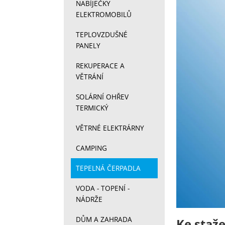
Fotograf
NABÍJEČKY
ELEKTROMOBILŮ
TEPLOVZDUŠNÉ
PANELY
REKUPERACE A
VĚTRÁNÍ
SOLÁRNÍ OHŘEV
TERMICKÝ
VĚTRNÉ ELEKTRÁRNY
CAMPING
TEPELNÁ ČERPADLA
VODA - TOPENÍ -
NÁDRŽE
DŮM A ZAHRADA
Ke staže