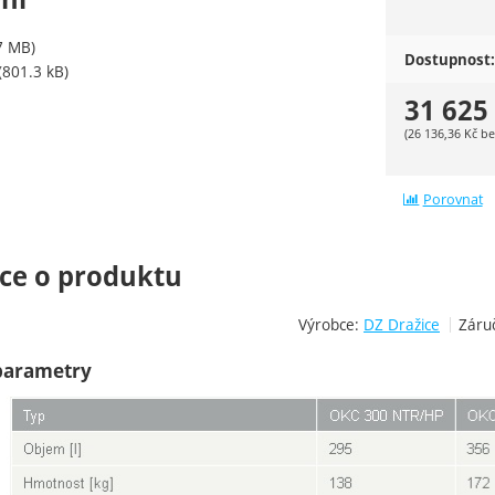
7 MB)
Dostupnost:
(801.3 kB)
31 625
(
26 136,36
Kč
be
Porovnat
ce o produktu
Výrobce:
DZ Dražice
Záru
parametry