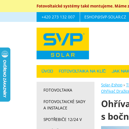
Fotovoltaické systémy také montujeme. Máme za
+420 273 132 007
ESHOP@SVP-SOLAR.CZ
Navigace
ÚVOD
FOTOVOLTAIKA NA KLÍČ
JAK NA
Solar-Eshop
T
FOTOVOLTAIKA
Ohřívač Dražic
Ohříva
FOTOVOLTAICKÉ SADY
A INSTALACE
s bočn
SPOTŘEBIČE 12/24 V