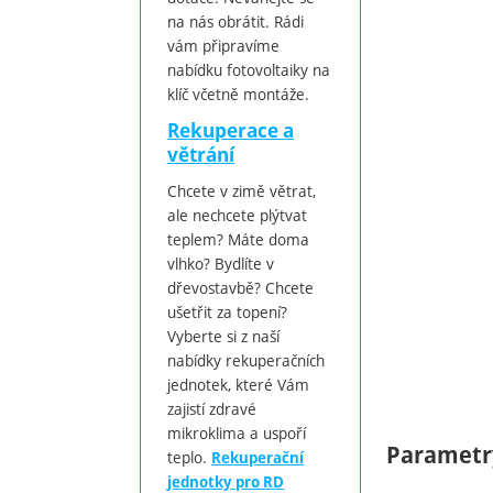
na nás obrátit. Rádi
vám připravíme
nabídku fotovoltaiky na
klíč včetně montáže.
Rekuperace a
větrání
Chcete v zimě větrat,
ale nechcete plýtvat
teplem? Máte doma
vlhko? Bydlíte v
dřevostavbě? Chcete
ušetřit za topení?
Vyberte si z naší
nabídky rekuperačních
jednotek, které Vám
zajistí zdravé
mikroklima a uspoří
Parametr
teplo.
Rekuperační
jednotky pro RD