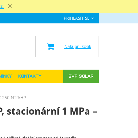
z.
Zavřít
PŘIHLÁSIT SE
e
Nákupní košík
MÍNKY
KONTAKTY
SVP SOLAR
C 250 NTR/HP
, stacionární 1 MPa –