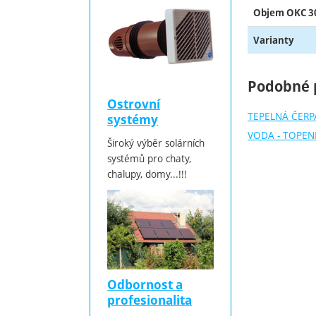
Objem OKC 3
Varianty
Podobné 
Ostrovní
TEPELNÁ ČERP
systémy
VODA - TOPENÍ
Široký výběr solárních
systémů pro chaty,
chalupy, domy...!!!
Odbornost a
profesionalita