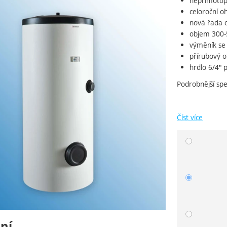
nepřímotopn
ie
celoroční 
nová řada 
objem 300-5
výměník se
přírubový o
hrdlo 6/4" 
Podrobnější spe
Číst více
Vyberte 
ní