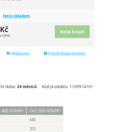
Není skladem
Kč
Nelze koupit
z DPH)
Hlídací pes
Položit dotaz prodejci
ční doba:
Kód produktu:
1109914101
24 měsíců