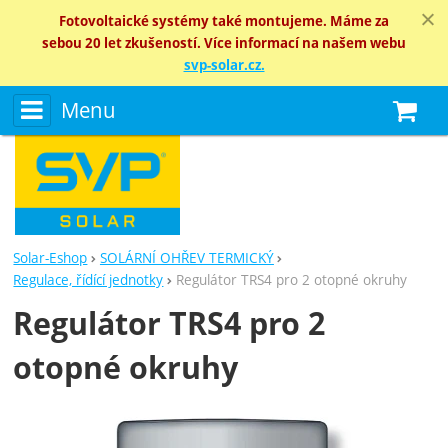
Fotovoltaické systémy také montujeme. Máme za
sebou 20 let zkušeností. Více informací na našem webu
svp-solar.cz.
Menu
N
Solar-Eshop
SOLÁRNÍ OHŘEV TERMICKÝ
Regulace, řídící jednotky
Regulátor TRS4 pro 2 otopné okruhy
Regulátor TRS4 pro 2
otopné okruhy
Fotografie