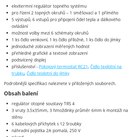
ekvitermní regulátor topného systému
pro řízení 2 topných okruhů – 1 směšovací a 1 přímého
5 výstupů, 6 vstupů pro připojení čidel tepla a dálkového
ovládání
možnost volby mezi 6 schématy okruhů
1 ks čidlo venkovní, 1 ks čidlo příložné, 1 ks čidlo do jímky
jednoduché zobrazení měřených hodnot
přehledné grafické a textové zobrazení
podsvícený displej
příslušenství -
Pokojový termostat RC21
,
Čidlo teplotní na
trubku
,
Čidlo teplotní do jímky
Podrobnější specifikaci naleznete v přiložených souborech.
Obsah balení
regulátor otopné soustavy TRS 4
3 vruty 3,5x35mm, 3 hmoždinky průměr 6mm k montáži na
stěnu
6 kabelových příchytek s 12 šroubky
náhradní pojistka 2A pomalá, 250 V