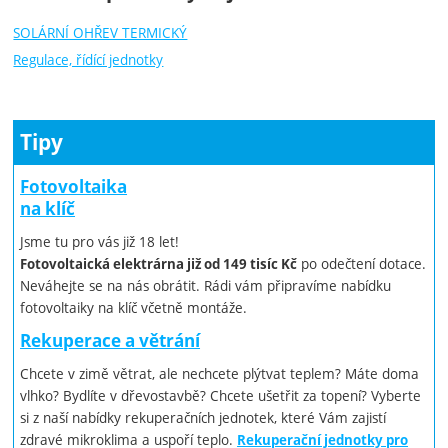
SOLÁRNÍ OHŘEV TERMICKÝ
Regulace, řídící jednotky
Tipy
Fotovoltaika
na klíč
Jsme tu pro vás již 18 let!
po odečtení dotace.
Fotovoltaická elektrárna již od 149 tisíc Kč
Neváhejte se na nás obrátit. Rádi vám připravíme nabídku
fotovoltaiky na klíč včetně montáže.
Rekuperace a větrání
Chcete v zimě větrat, ale nechcete plýtvat teplem? Máte doma
vlhko? Bydlíte v dřevostavbě? Chcete ušetřit za topení? Vyberte
si z naší nabídky rekuperačních jednotek, které Vám zajistí
zdravé mikroklima a uspoří teplo.
Rekuperační jednotky pro