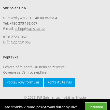
SVP Solar s.r.o.
U Rakovky 436/31, 148 00 Praha 4
Tel:
+420 273 132 007
E-mail:
eshop@svp-solar.cz
IČO: 27231062
DIČ: CZ27231062
Poptávka
Pošlete nám poptávku nebo se zeptejte.
Ozveme se Vám co nejdříve.
Poptávkový formulář
Kontaktujte nás
© 2026 SVP Solar s.r.o.
běží na
Shopio
Tato stránka v rámci poskytování služeb využívá
Rozumím