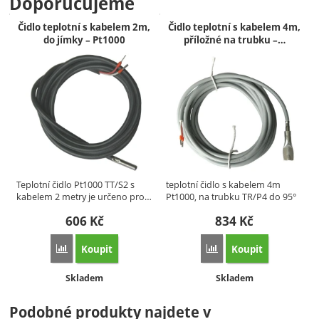
Doporučujeme
Čidlo teplotní s kabelem 2m,
Čidlo teplotní s kabelem 4m,
do jímky – Pt1000
příložné na trubku –…
Teplotní čidlo Pt1000 TT/S2 s
teplotní čidlo s kabelem 4m
kabelem 2 metry je určeno pro…
Pt1000, na trubku TR/P4 do 95°
…
606
Kč
834
Kč
Koupit
Koupit
Porovnat
Porovnat
Dostupnost:
Dostupnost:
Skladem
Skladem
Podobné produkty najdete v