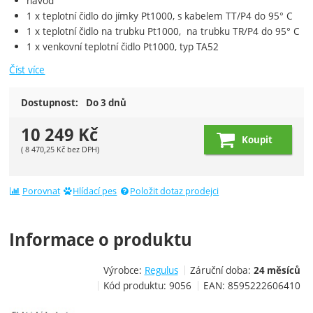
návod
1 x teplotní čidlo do jímky Pt1000, s kabelem TT/P4 do 95° C
1 x teplotní čidlo na trubku Pt1000, na trubku TR/P4 do 95° C
1 x venkovní teplotní čidlo Pt1000, typ TA52
Číst více
Dostupnost:
Do 3 dnů
10 249
Kč
Koupit
(
8 470,25
Kč
bez DPH)
Porovnat
Hlídací pes
Položit dotaz prodejci
Informace o produktu
Výrobce:
Regulus
Záruční doba:
24 měsíců
Kód produktu:
9056
EAN:
8595222606410