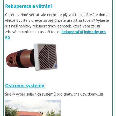
Rekuperace a větrání
Chcete v zimě větrat, ale nechcete plýtvat teplem? Máte doma
vlhko? Bydlíte v dřevostavbě? Chcete ušetřit za topení? Vyberte
si z naší nabídky rekuperačních jednotek, které Vám zajistí
zdravé mikroklima a uspoří teplo.
Rekuperační jednotky pro
RD
Ostrovní systémy
Široký výběr solárních systémů pro chaty, chalupy, domy...!!!