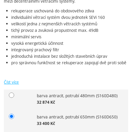
mezi decentrálními větracími systémy.
rekuperace uschovaná do obdovového zdiva
individuální větrací systém dvou jednotek SEVi 160
velikostí jedna z nejmenších větracích systémů
tichý provoz a zvuková propustnost max. 49dB
minimální servis
vysoká energetická účinnost
integrovaný prachový filtr
jednoduchá instalace bez složitých stavebních úprav
pro správnou funkčnost se rekuperace zapojují dvě proti sobě
Číst více
barva antracit, potrubí 480mm
(S160D480)
Vyberte variantu
32 874
Kč
barva antracit, potrubí 650mm
(S160D650)
33 400
Kč