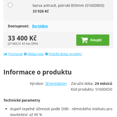
barva antracit, potrubí 850mm
(S160D850)
33 926
Kč
Dostupnost:
Do týdne
33 400
Kč
Koupit
(
27 603,31
Kč
bez DPH)
Porovnat
Hlídací pes
Položit dotaz prodejci
Informace o produktu
Výrobce:
SEVentilation
Záruční doba:
24 měsíců
Kód produktu:
S160D650
Technické parametry
stupeň tepelné účinnosti podle DIBt - německého institutu pro
stavitelství: až 90 %