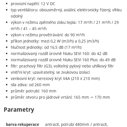
provozní napětí: 12 V DC
typ ventilátoru: obousměrný, axiální, elektronicky řízený, vlhku
odolný
výkon v režimu zpětného zisku tepla: 17 m³/h / 21 m³/h / 29
m³/h / 41 – 45 m³/h
výkon v režimu provětrávání: do 90 m³/h
příkon jednotky: mezi 0,2 W (m3/h) a 0,25 (m3/h)
hlučnost jednotky: od 16,5 dB (17 m³/h)
normalizovaný rozdíl úrovně hluku SEVi 160: do 42 dB
normalizovaný rozdíl úrovně hluku SEVi 160 Plus: do 49 dB
filtr: prachový filtr (G3), volitelný pylový nebo uhlíkový filtr
vnitřní kryt: uzavíratelný, se zvukovou izolací
venkovní kryt: nerezový kryt V4A (210 x 210 mm)
síla zdiva: od 260 mm
průměr potrubí: 160 mm
průměr otvoru pro jádrové vrtání: 165 mm -> 170 mm
Parametry
antracit, potrubí 480mm / antracit,
barva rekuperace