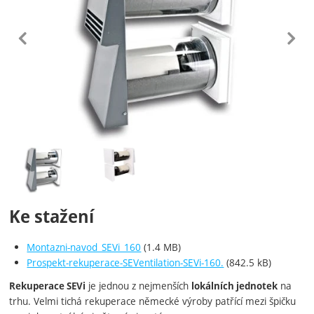
předchozí
n
Fotografie
Ke stažení
Montazni-navod_SEVi_160
(1.4 MB)
Prospekt-rekuperace-SEVentilation-SEVi-160.
(842.5 kB)
je jednou z nejmenších
na
Rekuperace SEVi
lokálních jednotek
trhu. Velmi tichá rekuperace německé výroby patřící mezi špičku