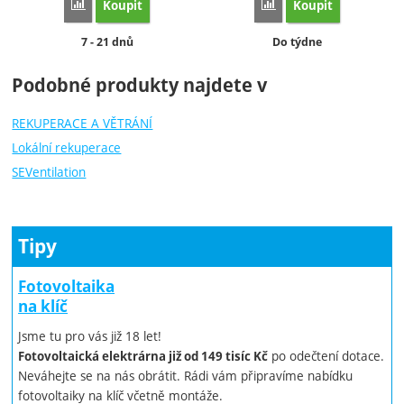
Koupit
Koupit
Porovnat
Porovnat
Dostupnost:
Dostupnost:
7 - 21 dnů
Do týdne
Podobné produkty najdete v
REKUPERACE A VĚTRÁNÍ
Lokální rekuperace
SEVentilation
Tipy
Fotovoltaika
na klíč
Jsme tu pro vás již 18 let!
po odečtení dotace.
Fotovoltaická elektrárna již od 149 tisíc Kč
Neváhejte se na nás obrátit. Rádi vám připravíme nabídku
fotovoltaiky na klíč včetně montáže.