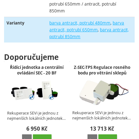
potrubí 650mm / antracit, potrubí
850mm
barva antracit, potrubí 480mm
barva
Varianty
antracit, potrubí 650mm
barva antracit,
potrubí 850mm
Doporučujeme
Řídící jednotka a centrální
Z-SEC-TPS Regulace rosného
ovládání SEC - 20 BF
bodu pro větrání sklepů
Rekuperace SEVi je jednou z
Rekuperace SEVi je jednou z
nejmenších lokálních jednotek…
nejmenších lokálních jednotek…
6 950
Kč
13 713
Kč