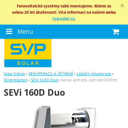
Fotovoltaické systémy také montujeme. Máme za
sebou 20 let zkušeností. Více informací na našem webu
svp-solar.cz.
Menu
N
Solar-Eshop
REKUPERACE A VĚTRÁNÍ
Lokální rekuperace
SEVentilation
SEVi 160D Duo
barva antracit, potrubí 650mm
SEVi 160D Duo
Fotografie