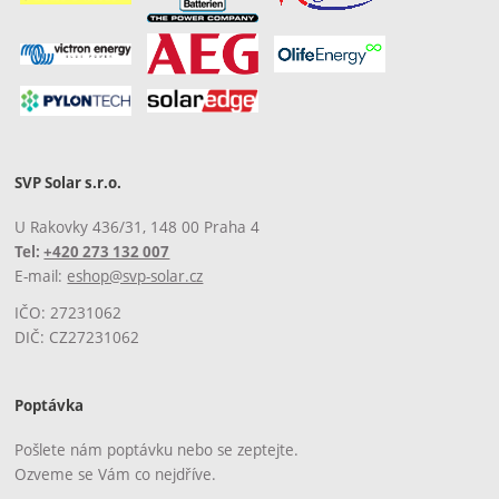
SVP Solar s.r.o.
U Rakovky 436/31, 148 00 Praha 4
Tel:
+420 273 132 007
E-mail:
eshop@svp-solar.cz
IČO: 27231062
DIČ: CZ27231062
Poptávka
Pošlete nám poptávku nebo se zeptejte.
Ozveme se Vám co nejdříve.