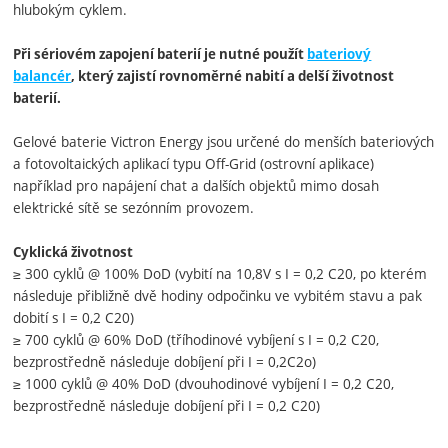
hlubokým cyklem.
Při sériovém zapojení baterií je nutné použít
bateriový
balancér
, který zajistí rovnoměrné nabití a delší životnost
baterií.
Gelové baterie Victron Energy jsou určené do menších bateriových
a fotovoltaických aplikací typu Off-Grid (ostrovní aplikace)
například pro napájení chat a dalších objektů mimo dosah
elektrické sítě se sezónním provozem.
Cyklická životnost
≥ 300 cyklů @ 100% DoD (vybití na 10,8V s I = 0,2 C20, po kterém
následuje přibližně dvě hodiny odpočinku ve vybitém stavu a pak
dobití s I = 0,2 C20)
≥ 700 cyklů @ 60% DoD (tříhodinové vybíjení s I = 0,2 C20,
bezprostředně následuje dobíjení při I = 0,2C2o)
≥ 1000 cyklů @ 40% DoD (dvouhodinové vybíjení I = 0,2 C20,
bezprostředně následuje dobíjení při I = 0,2 C20)