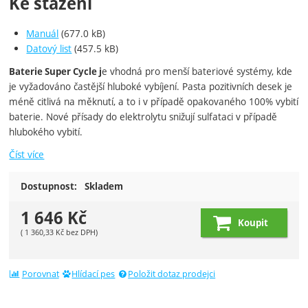
Ke stažení
Manuál
(677.0 kB)
Datový list
(457.5 kB)
e vhodná pro menší bateriové systémy, kde
Baterie Super Cycle j
je vyžadováno častější hluboké vybíjení. Pasta pozitivních desek je
méně citlivá na měknutí, a to i v případě opakovaného 100% vybití
baterie. Nové přísady do elektrolytu snižují sulfataci v případě
hlubokého vybití.
Číst více
Dostupnost:
Skladem
1 646
Kč
Koupit
(
1 360,33
Kč
bez DPH)
Porovnat
Hlídací pes
Položit dotaz prodejci