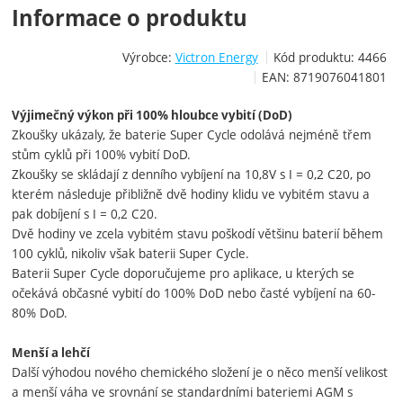
Informace o produktu
Výrobce:
Victron Energy
Kód produktu:
4466
EAN:
8719076041801
Výjimečný výkon při 100% hloubce vybití (DoD)
Zkoušky ukázaly, že baterie Super Cycle odolává nejméně třem
stům cyklů při 100% vybití DoD.
Zkoušky se skládají z denního vybíjení na 10,8V s I = 0,2 C20, po
kterém následuje přibližně dvě hodiny klidu ve vybitém stavu a
pak dobíjení s I = 0,2 C20.
Dvě hodiny ve zcela vybitém stavu poškodí většinu baterií během
100 cyklů, nikoliv však baterii Super Cycle.
Baterii Super Cycle doporučujeme pro aplikace, u kterých se
očekává občasné vybití do 100% DoD nebo časté vybíjení na 60-
80% DoD.
Menší a lehčí
Další výhodou nového chemického složení je o něco menší velikost
a menší váha ve srovnání se standardními bateriemi AGM s