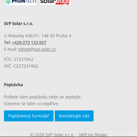
SVP Solar s.r.o.
U Rakovky 436/31, 148 00 Praha 4
Tel:
+420 273 132 007
E-mail:
eshop@svp-solar.cz
IČO: 27231062
DIČ: CZ27231062
Poptávka
Pošlete nám poptávku nebo se zeptejte.
Ozveme se Vám co nejdříve.
Poptávkový formulář
Kontaktujte nás
© 2026 SVP Solar s.r.o.
běží na
Shopio