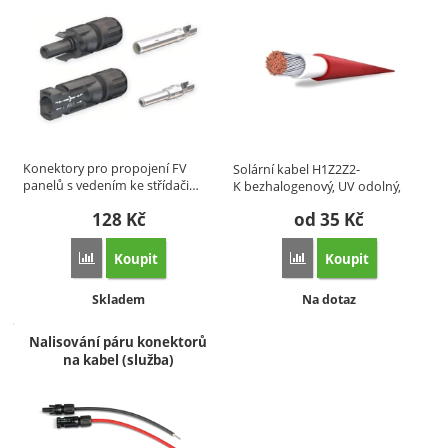
Konektory pro propojení FV
Solární kabel H1Z2Z2-
panelů s vedením ke střídači…
K bezhalogenový, UV odolný,
speciálně…
128
Kč
od 35
Kč
Koupit
Koupit
Porovnat
Porovnat
Dostupnost:
Dostupnost:
Skladem
Na dotaz
Nalisování páru konektorů
na kabel (služba)