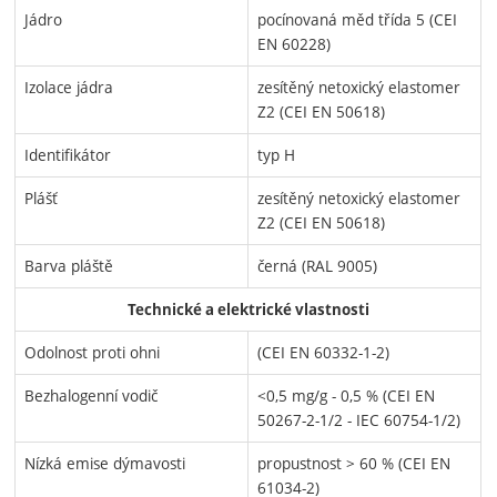
Jádro
pocínovaná měd třída 5 (CEI
EN 60228)
Izolace jádra
zesítěný netoxický elastomer
Z2 (CEI EN 50618)
Identifikátor
typ H
Plášť
zesítěný netoxický elastomer
Z2 (CEI EN 50618)
Barva pláště
černá (RAL 9005)
Technické a elektrické vlastnosti
Odolnost proti ohni
(CEI EN 60332-1-2)
Bezhalogenní vodič
<0,5 mg/g - 0,5 % (CEI EN
50267-2-1/2 - IEC 60754-1/2)
Nízká emise dýmavosti
propustnost > 60 % (CEI EN
61034-2)