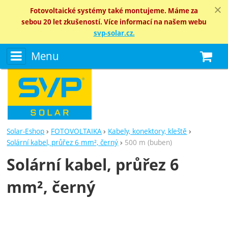
Fotovoltaické systémy také montujeme. Máme za
sebou 20 let zkušeností. Více informací na našem webu
svp-solar.cz.
Menu
N
Solar-Eshop
FOTOVOLTAIKA
Kabely, konektory, kleště
Solární kabel, průřez 6 mm², černý
500 m (buben)
Solární kabel, průřez 6
mm², černý
Fotografie