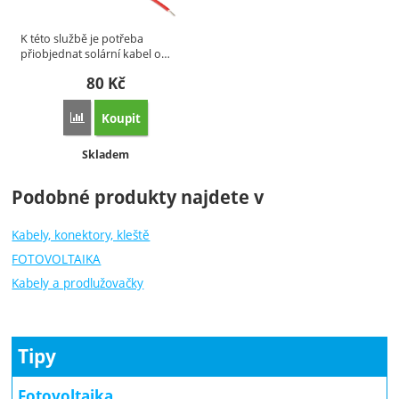
K této službě je potřeba
přiobjednat solární kabel o…
80
Kč
Koupit
Porovnat
Dostupnost:
Skladem
Podobné produkty najdete v
Kabely, konektory, kleště
FOTOVOLTAIKA
Kabely a prodlužovačky
Tipy
Fotovoltaika