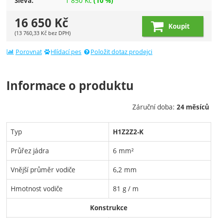
1 850
Kč
Sleva:
(
10
%)
16 650
Kč
Koupit
(
13 760,33
Kč
bez DPH)
Porovnat
Hlídací pes
Položit dotaz prodejci
Informace o produktu
Záruční doba:
24 měsíců
Typ
H1Z2Z2-K
Průřez jádra
6 mm²
Vnější průměr vodiče
6,2 mm
Hmotnost vodiče
81 g / m
Konstrukce