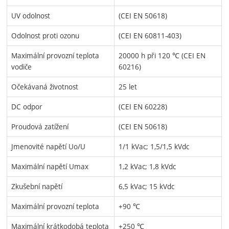
UV odolnost
(CEI EN 50618)
Odolnost proti ozonu
(CEI EN 60811-403)
Maximální provozní teplota
20000 h při 120 ℃ (CEI EN
vodiče
60216)
Očekávaná životnost
25 let
DC odpor
(CEI EN 60228)
Proudová zatížení
(CEI EN 50618)
Jmenovité napětí Uo/U
1/1 kVac; 1,5/1,5 kVdc
Maximální napětí Umax
1,2 kVac; 1,8 kVdc
Zkušební napětí
6,5 kVac; 15 kVdc
Maximální provozní teplota
+90 ℃
Maximální krátkodobá teplota
+250 ℃