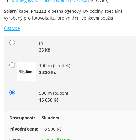
Katalogový list Solární kabel H1Z2Z2-K
(953.6 kB)
Solární kabel
bezhalogenový, UV odolný, speciálně
H1Z2Z2-K
vyrobený pro fotovoltaiku, pro vnitřní i venkovní použití
Číst více
m
Vyberte variantu
35
Kč
100 m (smotek)
3 330
Kč
500 m (buben)
16 650
Kč
Dostupnost:
Skladem
18 500
Kč
Původní cena: