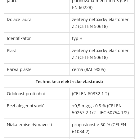
Jádro
pocínovaná měd třída 5 (CEI
EN 60228)
Izolace jádra
zesítěný netoxický elastomer
Z2 (CEI EN 50618)
Identifikátor
typ H
Plášť
zesítěný netoxický elastomer
Z2 (CEI EN 50618)
Barva pláště
černá (RAL 9005)
Technické a elektrické vlastnosti
Odolnost proti ohni
(CEI EN 60332-1-2)
Bezhalogenní vodič
<0,5 mg/g - 0,5 % (CEI EN
50267-2-1/2 - IEC 60754-1/2)
Nízká emise dýmavosti
propustnost > 60 % (CEI EN
61034-2)