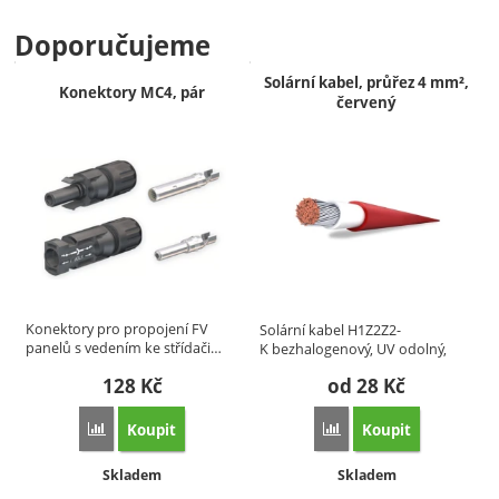
Doporučujeme
Solární kabel, průřez 4 mm²,
Konektory MC4, pár
červený
Konektory pro propojení FV
Solární kabel H1Z2Z2-
panelů s vedením ke střídači…
K bezhalogenový, UV odolný,
speciálně…
128
Kč
od 28
Kč
Koupit
Koupit
Porovnat
Porovnat
Dostupnost:
Dostupnost:
Skladem
Skladem