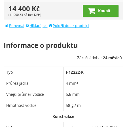
14 400
Kč
Koupit
(
11 900,83
Kč
bez DPH)
Porovnat
Hlídací pes
Položit dotaz prodejci
Informace o produktu
Záruční doba:
24 měsíců
Typ
H1Z2Z2-K
Průřez jádra
4 mm²
Vnější průměr vodiče
5,6 mm
Hmotnost vodiče
58 g / m
Konstrukce