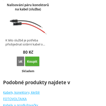
Nalisování páru konektorů
na kabel (služba)
K této službě je potřeba
přiobjednat solární kabel o…
80
Kč
Koupit
Porovnat
Dostupnost:
Skladem
Podobné produkty najdete v
Kabely, konektory, kleště
FOTOVOLTAIKA
Kabely a prodlužovačky