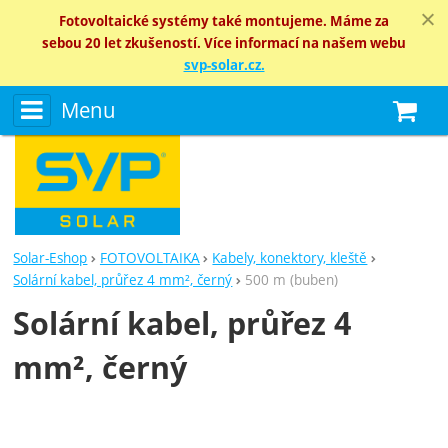
Fotovoltaické systémy také montujeme. Máme za
sebou 20 let zkušeností. Více informací na našem webu
svp-solar.cz.
Menu
N
Solar-Eshop
FOTOVOLTAIKA
Kabely, konektory, kleště
Solární kabel, průřez 4 mm², černý
500 m (buben)
Solární kabel, průřez 4
mm², černý
Fotografie