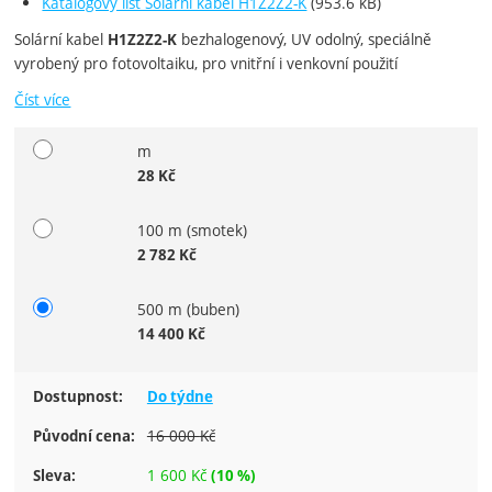
Katalogový list Solární kabel H1Z2Z2-K
(953.6 kB)
Solární kabel
bezhalogenový, UV odolný, speciálně
H1Z2Z2-K
vyrobený pro fotovoltaiku, pro vnitřní i venkovní použití
Číst více
m
Vyberte variantu
28
Kč
100 m (smotek)
2 782
Kč
500 m (buben)
14 400
Kč
Dostupnost:
Do týdne
16 000
Kč
Původní cena:
1 600
Kč
Sleva:
(
10
%)