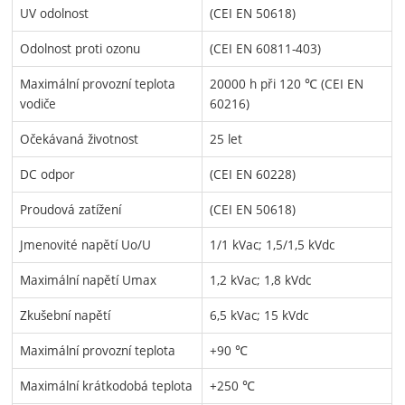
UV odolnost
(CEI EN 50618)
Odolnost proti ozonu
(CEI EN 60811-403)
Maximální provozní teplota
20000 h při 120 ℃ (CEI EN
vodiče
60216)
Očekávaná životnost
25 let
DC odpor
(CEI EN 60228)
Proudová zatížení
(CEI EN 50618)
Jmenovité napětí Uo/U
1/1 kVac; 1,5/1,5 kVdc
Maximální napětí Umax
1,2 kVac; 1,8 kVdc
Zkušební napětí
6,5 kVac; 15 kVdc
Maximální provozní teplota
+90 ℃
Maximální krátkodobá teplota
+250 ℃