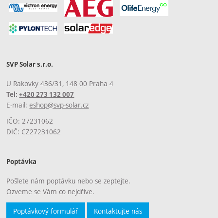
SVP Solar s.r.o.
U Rakovky 436/31, 148 00 Praha 4
Tel:
+420 273 132 007
E-mail:
eshop@svp-solar.cz
IČO: 27231062
DIČ: CZ27231062
Poptávka
Pošlete nám poptávku nebo se zeptejte.
Ozveme se Vám co nejdříve.
Poptávkový formulář
Kontaktujte nás