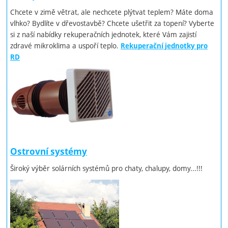
Chcete v zimě větrat, ale nechcete plýtvat teplem? Máte doma
vlhko? Bydlíte v dřevostavbě? Chcete ušetřit za topení? Vyberte
si z naší nabídky rekuperačních jednotek, které Vám zajistí
zdravé mikroklima a uspoří teplo.
Rekuperační jednotky pro
RD
Ostrovní systémy
Široký výběr solárních systémů pro chaty, chalupy, domy...!!!