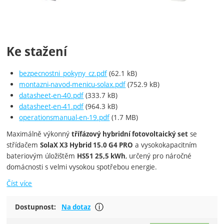
Ke stažení
bezpecnostni_pokyny_cz.pdf
(62.1 kB)
montazni-navod-menicu-solax.pdf
(752.9 kB)
datasheet-en-40.pdf
(333.7 kB)
datasheet-en-41.pdf
(964.3 kB)
operationsmanual-en-19.pdf
(1.7 MB)
Maximálně výkonný
se
třífázový hybridní fotovoltaický set
střídačem
a vysokokapacitním
SolaX X3 Hybrid 15.0 G4 PRO
bateriovým úložištěm
, určený pro náročné
HS51 25,5 kWh
domácnosti s velmi vysokou spotřebou energie.
Číst více
Nutno zjistit dostupnost u dodavate
Dostupnost:
Na dotaz
Zobrazit více