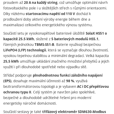
proudem až
, což umožňuje optimální návrh
20 A na každý string
fotovoltaického pole i u složitějších střech s různými orientacemi.
Díky nízkému
dochází k
startovacímu napětí od 110 V
prodloužení doby aktivní výroby energie během dne a
maximalizaci celkového energetického výnosu systému.
Součástí setu je vysokonapěťové bateriové úložiště
SolaX HS51 o
, složené z
,
kapacitě 25.5 kWh
5 bateriových modulů HS5.1
řízených jednotkou
. Baterie využívají bezpečnou
TBMS-S51-B
, která se vyznačuje dlouhou životností,
LiFePO4 (LFP) technologii
vysokou tepelnou stabilitou a minimální degradací. Velká kapacita
umožňuje ukládání značného množství přebytků a jejich
25,5 kWh
využití i při dlouhodobé spotřebě nebo výpadku sítě.
Střídač podporuje
plnohodnotnou funkci záložního napájení
, dosahuje maximální účinnosti až
, využívá
(EPS)
98 %
beztransformátorovou topologii a je vybaven
AC i DC přepěťovou
. Celý systém je navržen jako spolehlivé,
ochranou typu II
bezpečné a dlouhodobě udržitelné řešení pro moderní
energeticky náročné domácnosti.
Součástí sestavy je také
třífázový elektroměr SDM630-Modbus