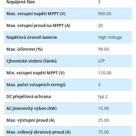
3
Napájené fáze
950.00
Max. vstupní napětí MPPT (V)
20
Max. vstupní proud na MPPT (A)
High Voltage
Napěťová úroveň baterie
98.00
Max. účinnost (%)
LFP
Cjhemické složení článků
110.00
Min. vstupní napětí MPPT (V)
3
Max. počet vstupních stringů
typ 2
DC přepěťová ochrana
15.00
AC jmenovitý výkon (kW)
25.00
Max. výstupní proud (A)
75.00
Max. celkový zkratový proud (A)