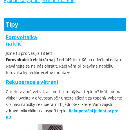
Hybridní sady (připojení k síti + baterie)
Tipy
Fotovoltaika
na klíč
Jsme tu pro vás již 18 let!
po odečtení dotace.
Fotovoltaická elektrárna již od 149 tisíc Kč
Neváhejte se na nás obrátit. Rádi vám připravíme nabídku
fotovoltaiky na klíč včetně montáže.
Rekuperace a větrání
Chcete v zimě větrat, ale nechcete plýtvat teplem? Máte doma
vlhko? Bydlíte v dřevostavbě? Chcete ušetřit za topení? Vyberte
si z naší nabídky rekuperačních jednotek, které Vám zajistí
zdravé mikroklima a uspoří teplo.
Rekuperační jednotky pro
RD