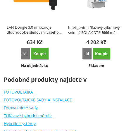
LAN Dongle 3.0 umožňuje
Inteligentní třífázový výkonový
dlouhodobé sledování vašeho…
snímač SOLAX DTSU666 má…
634
Kč
4 202
Kč
Koupit
Koupit
Porovnat
Porovnat
Dostupnost:
Dostupnost:
Na objednávku
Skladem
Podobné produkty najdete v
FOTOVOLTAIKA
FOTOVOLTAICKÉ SADY A INSTALACE
Fotovaltaické sady
Třífázové hybridní měniče
Hybridní systémy