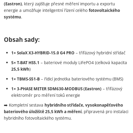
, který zajišťuje přesné měření importu a exportu
(Eastron)
energie a umožňuje inteligentní řízení celého
fotovoltaického
.
systému
Obsah sady:
– třífázový hybridní střídač
1× SolaX X3-HYBRID-15.0 G4 PRO
– bateriové moduly LiFePO4 (celková kapacita
5× T-BAT HS5.1
)
25,5 kWh
– řídicí jednotka bateriového systému (BMS)
1× TBMS-S51-B
– třífázový
1× 3-PHASE METER SDM630-MODBUS (Eastron)
elektroměr pro měření toků energie
➡️ Kompletní sestava
hybridního střídače, vysokonapěťového
, připravená pro instalaci
bateriového úložiště 25,5 kWh a měření
hybridního fotovoltaického systému.