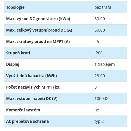
bez trafa
Topologie
30.00
Max. výkon DC generátoru (kWp)
60.00
Max. celkový vstupní proud DC (A)
25
Max. zkratový proud na MPPT (A)
IP66
Stupeň krytí
s displejem
Displej
23.00
Využitelná kapacita (kWh)
3
Počet nezávislých MPPT (ks)
1000.00
Max. vstupní napětí DC (V)
ne
Komerční systém
typ 2
AC přepěťová ochrana