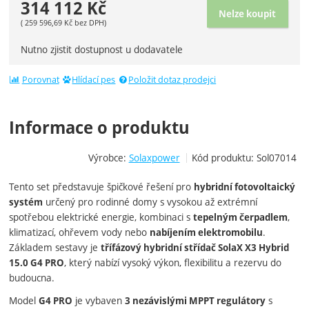
314 112
Kč
Nelze koupit
(
259 596,69
Kč
bez DPH)
Nutno zjistit dostupnost u dodavatele
Porovnat
Hlídací pes
Položit dotaz prodejci
Informace o produktu
Výrobce:
Solaxpower
Kód produktu:
Sol07014
Tento set představuje špičkové řešení pro
hybridní fotovoltaický
určený pro rodinné domy s vysokou až extrémní
systém
spotřebou elektrické energie, kombinaci s
,
tepelným čerpadlem
klimatizací, ohřevem vody nebo
.
nabíjením elektromobilu
Základem sestavy je
třífázový hybridní střídač SolaX X3 Hybrid
, který nabízí vysoký výkon, flexibilitu a rezervu do
15.0 G4 PRO
budoucna.
Model
je vybaven
s
G4 PRO
3 nezávislými MPPT regulátory