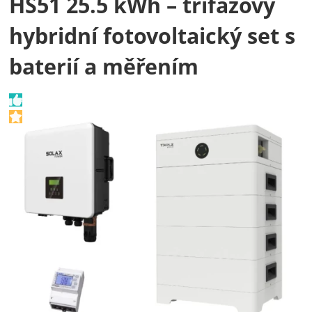
HS51 25.5 kWh – třífázový
hybridní fotovoltaický set s
baterií a měřením
Fotografie