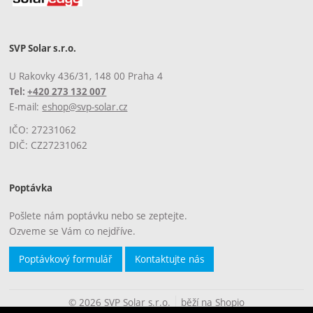
SVP Solar s.r.o.
U Rakovky 436/31, 148 00 Praha 4
Tel:
+420 273 132 007
E-mail:
eshop@svp-solar.cz
IČO: 27231062
DIČ: CZ27231062
Poptávka
Pošlete nám poptávku nebo se zeptejte.
Ozveme se Vám co nejdříve.
Poptávkový formulář
Kontaktujte nás
© 2026 SVP Solar s.r.o.
běží na
Shopio