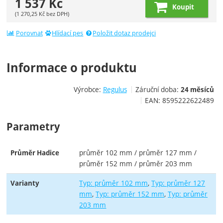
1 537
Kč
Koupit
(
1 270,25
Kč
bez DPH)
Porovnat
Hlídací pes
Položit dotaz prodejci
Informace o produktu
Výrobce:
Regulus
Záruční doba:
24 měsíců
EAN:
8595222622489
Parametry
průměr 102 mm / průměr 127 mm /
Průměr Hadice
průměr 152 mm / průměr 203 mm
Typ: průměr 102 mm
Typ: průměr 127
Varianty
mm
Typ: průměr 152 mm
Typ: průměr
203 mm