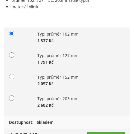
průměr 102, 127, 152, 203mm (dle typu)
materiál hliník
Typ: průměr 102 mm
Vyberte variantu
1 537
Kč
Typ: průměr 127 mm
1 791
Kč
Typ: průměr 152 mm
2 057
Kč
Typ: průměr 203 mm
2 602
Kč
Dostupnost:
Skladem