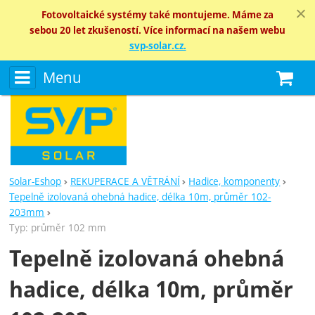
Fotovoltaické systémy také montujeme. Máme za
sebou 20 let zkušeností. Více informací na našem webu
svp-solar.cz.
Menu
N
Solar-Eshop
REKUPERACE A VĚTRÁNÍ
Hadice, komponenty
Tepelně izolovaná ohebná hadice, délka 10m, průměr 102-
203mm
Typ: průměr 102 mm
Tepelně izolovaná ohebná
hadice, délka 10m, průměr