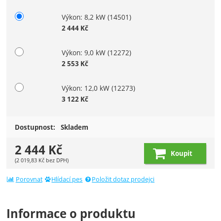
Výkon: 8,2 kW
(14501)
2 444
Kč
Výkon: 9,0 kW
(12272)
2 553
Kč
Výkon: 12,0 kW
(12273)
3 122
Kč
Dostupnost:
Skladem
2 444
Kč
Koupit
(
2 019,83
Kč
bez DPH)
Porovnat
Hlídací pes
Položit dotaz prodejci
Informace o produktu