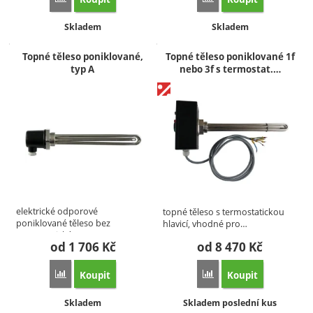
Dostupnost:
Dostupnost:
Skladem
Skladem
Topné těleso poniklované,
Topné těleso poniklované 1f
typ A
nebo 3f s termostat.…
elektrické odporové
topné těleso s termostatickou
poniklované těleso bez
hlavicí, vhodné pro…
termostatické…
od 1 706
Kč
od 8 470
Kč
Koupit
Koupit
Porovnat
Porovnat
Dostupnost:
Dostupnost:
Skladem
Skladem poslední kus