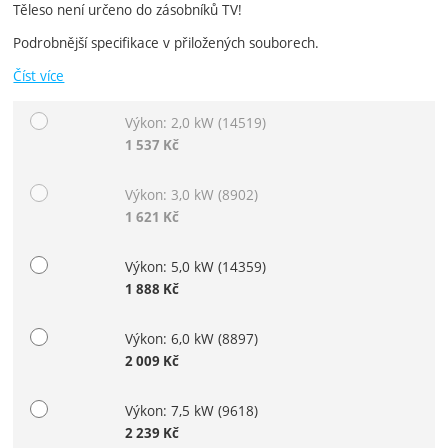
Těleso není určeno do zásobníků TV!
Podrobnější specifikace v přiložených souborech.
Číst více
Výkon: 2,0 kW
(14519)
Vyberte variantu
1 537
Kč
Výkon: 3,0 kW
(8902)
1 621
Kč
Výkon: 5,0 kW
(14359)
1 888
Kč
Výkon: 6,0 kW
(8897)
2 009
Kč
Výkon: 7,5 kW
(9618)
2 239
Kč