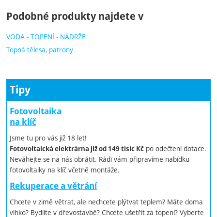
Podobné produkty najdete v
VODA - TOPENÍ - NÁDRŽE
Topná tělesa, patrony
Tipy
Fotovoltaika
na klíč
Jsme tu pro vás již 18 let!
po odečtení dotace.
Fotovoltaická elektrárna již od 149 tisíc Kč
Neváhejte se na nás obrátit. Rádi vám připravíme nabídku
fotovoltaiky na klíč včetně montáže.
Rekuperace a větrání
Chcete v zimě větrat, ale nechcete plýtvat teplem? Máte doma
vlhko? Bydlíte v dřevostavbě? Chcete ušetřit za topení? Vyberte