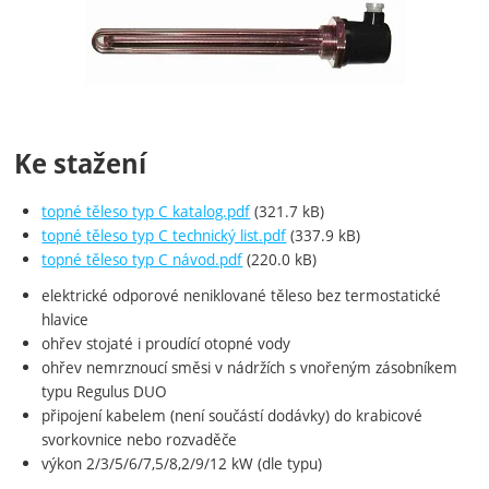
Ke stažení
topné těleso typ C katalog.pdf
(321.7 kB)
topné těleso typ C technický list.pdf
(337.9 kB)
topné těleso typ C návod.pdf
(220.0 kB)
elektrické odporové neniklované těleso bez termostatické
hlavice
ohřev stojaté i proudící otopné vody
ohřev nemrznoucí směsi v nádržích s vnořeným zásobníkem
typu Regulus DUO
připojení kabelem (není součástí dodávky) do krabicové
svorkovnice nebo rozvaděče
výkon 2/3/5/6/7,5/8,2/9/12 kW (dle typu)