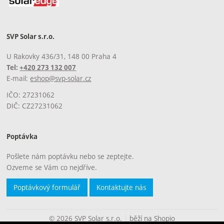
SVP Solar s.r.o.
U Rakovky 436/31, 148 00 Praha 4
Tel:
+420 273 132 007
E-mail:
eshop@svp-solar.cz
IČO: 27231062
DIČ: CZ27231062
Poptávka
Pošlete nám poptávku nebo se zeptejte.
Ozveme se Vám co nejdříve.
Poptávkový formulář
Kontaktujte nás
© 2026 SVP Solar s.r.o.
běží na
Shopio