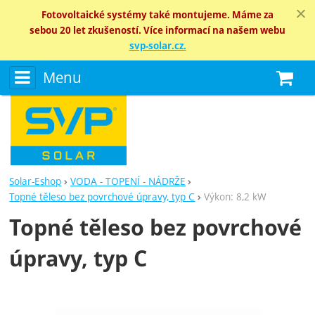
Fotovoltaické systémy také montujeme. Máme za
sebou 20 let zkušeností. Více informací na našem webu
svp-solar.cz.
Menu
N
Solar-Eshop
VODA - TOPENÍ - NÁDRŽE
Topné těleso bez povrchové úpravy, typ C
Výkon: 8,2 kW
Topné těleso bez povrchové
úpravy, typ C
Fotografie