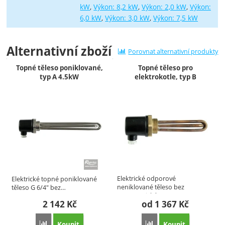
kW
Výkon: 8,2 kW
Výkon: 2,0 kW
Výkon:
6,0 kW
Výkon: 3,0 kW
Výkon: 7,5 kW
Alternativní zboží
Porovnat alternativní produkty
Topné těleso poniklované,
Topné těleso pro
typ A 4.5kW
elektrokotle, typ B
Elektrické odporové
Elektrické topné poniklované
neniklované těleso bez
těleso G 6/4" bez…
termostatické…
2 142
Kč
od 1 367
Kč
Koupit
Koupit
Porovnat
Porovnat