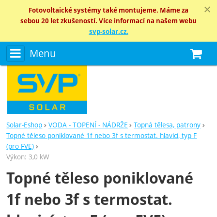
Fotovoltaické systémy také montujeme. Máme za
sebou 20 let zkušeností. Více informací na našem webu
svp-solar.cz.
Menu
N
Solar-Eshop
VODA - TOPENÍ - NÁDRŽE
Topná tělesa, patrony
Topné těleso poniklované 1f nebo 3f s termostat. hlavicí, typ F
(pro FVE)
Výkon: 3,0 kW
Topné těleso poniklované
1f nebo 3f s termostat.