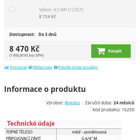
Výkon: 4,5 kW
(12357)
8 724
Kč
Dostupnost:
Do 3 dnů
8 470
Kč
Koupit
(
7 000,00
Kč
bez DPH)
Porovnat
Hlídací pes
Položit dotaz prodejci
Informace o produktu
Výrobce:
Regulus
Záruční doba:
24 měsíců
Kód produktu:
16250