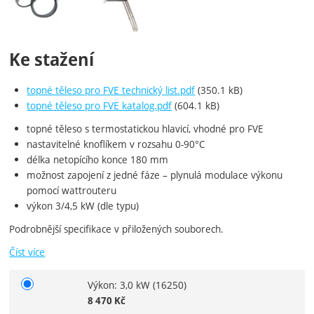
Ke stažení
topné těleso pro FVE technický list.pdf
(350.1 kB)
topné těleso pro FVE katalog.pdf
(604.1 kB)
topné těleso s termostatickou hlavicí, vhodné pro FVE
nastavitelné knoflíkem v rozsahu 0-90°C
délka netopícího konce 180 mm
možnost zapojení z jedné fáze – plynulá modulace výkonu
pomocí wattrouteru
výkon 3/4,5 kW (dle typu)
Podrobnější specifikace v přiložených souborech.
Číst více
Výkon: 3,0 kW
(16250)
Vyberte variantu
8 470
Kč