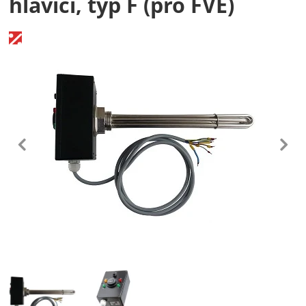
hlavicí, typ F (pro FVE)
Fotografie
předchozí
n
Fotografie