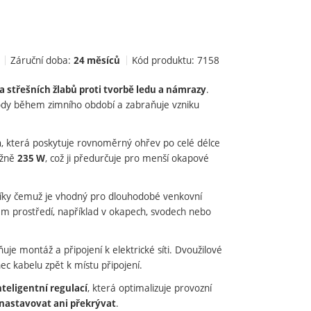
Záruční doba:
Kód produktu:
7158
24 měsíců
.
 střešních žlabů proti tvorbě ledu a námrazy
 vody během zimního období a zabraňuje vzniku
, která poskytuje rovnoměrný ohřev po celé délce
m
ižně
, což ji předurčuje pro menší okapové
235 W
díky čemuž je vhodný pro dlouhodobé venkovní
ém prostředí, například v okapech, svodech nebo
ňuje montáž a připojení k elektrické síti. Dvoužilové
ec kabelu zpět k místu připojení.
, která optimalizuje provozní
eligentní regulací
.
 nastavovat ani překrývat