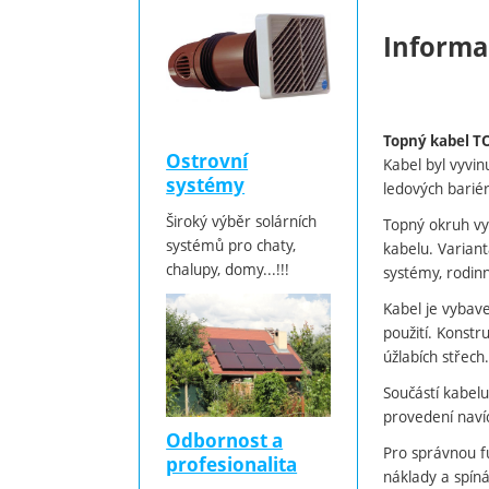
Informa
Topný kabel T
Ostrovní
Kabel byl vyvin
systémy
ledových barié
Široký výběr solárních
Topný okruh v
systémů pro chaty,
kabelu. Varian
chalupy, domy...!!!
systémy, rodinn
Kabel je vyba
použití. Konst
úžlabích střech.
Součástí kabelu
provedení nav
Odbornost a
Pro správnou f
profesionalita
náklady a spín