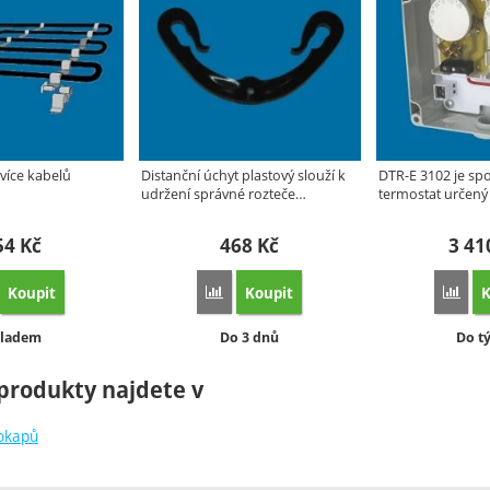
 více kabelů
Distanční úchyt plastový slouží k
DTR-E 3102 je spo
udržení správné rozteče…
termostat určený
54
Kč
468
Kč
3 4
Koupit
Koupit
K
orovnat
Porovnat
Poro
stupnost:
Dostupnost:
Dost
ladem
Do 3 dnů
Do t
produkty najdete v
okapů