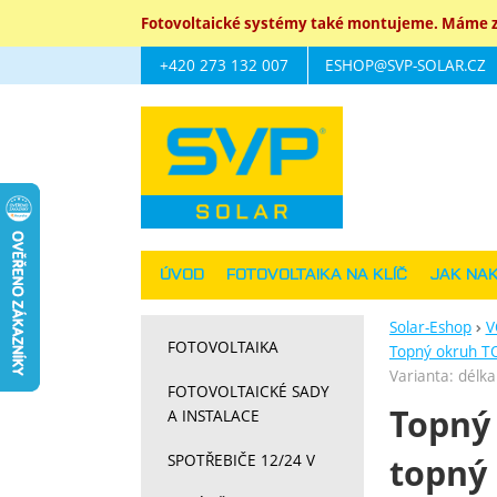
Fotovoltaické systémy také montujeme. Máme za
+420 273 132 007
ESHOP@SVP-SOLAR.CZ
Navigace
ÚVOD
FOTOVOLTAIKA NA KLÍČ
JAK NA
Solar-Eshop
V
FOTOVOLTAIKA
Topný okruh TO
Varianta: délk
FOTOVOLTAICKÉ SADY
Topný 
A INSTALACE
SPOTŘEBIČE 12/24 V
topný 