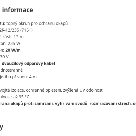
é informace
tu: topný okruh pro ochranu okapů
2R-12/235 (7151)
 části: 12 m
kon: 235 W
on:
20 W/m
230 V
:
dvoužilový odporový kabel
jednostranné
jecího přívodu: 4 m
ojitá izolace, ochranné opletení, zvýšená UV odolnost
olnost: až 95 °C
,
,
,
rana okapů proti zamrzání
vyhřívání svodů
rozmrazování střech
o
y