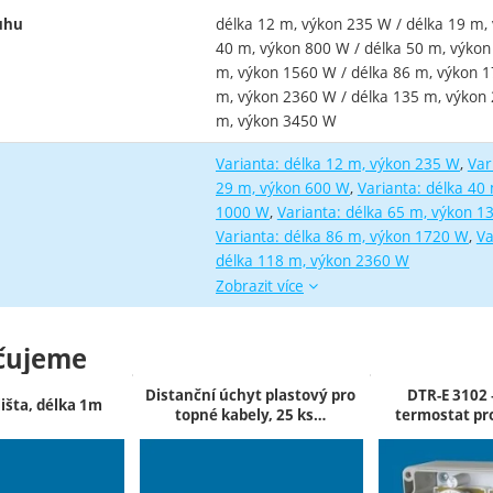
délka 12 m, výkon 235 W / délka 19 m,
uhu
40 m, výkon 800 W / délka 50 m, výkon
m, výkon 1560 W / délka 86 m, výkon 1
m, výkon 2360 W / délka 135 m, výkon 
m, výkon 3450 W
Varianta: délka 12 m, výkon 235 W
Var
29 m, výkon 600 W
Varianta: délka 40
1000 W
Varianta: délka 65 m, výkon 1
Varianta: délka 86 m, výkon 1720 W
Va
Varianta: d
Varianta: d
Varianta: d
délka 118 m, výkon 2360 W
Zobrazit více
čujeme
Distanční úchyt plastový pro
DTR-E 3102 
lišta, délka 1m
topné kabely, 25 ks…
termostat pr