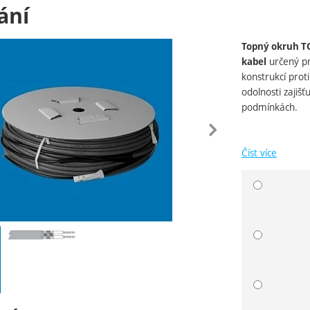
ání
Topný okruh T
ie
určený pr
kabel
konstrukcí prot
odolnosti zajiš
podmínkách.
edchozí
násle
Číst více
Vyberte 
ie