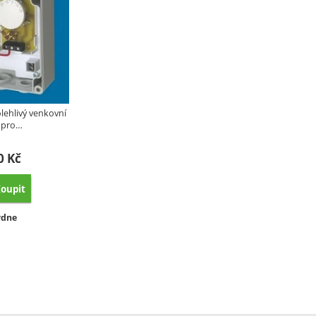
lehlivý venkovní
 pro…
10
Kč
oupit
vnat
upnost:
ýdne