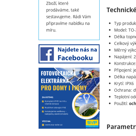
Zboží, které
Technick
prodáváme, také
sestavujeme. Rádi Vám
Typ produk
připravíme nabídku na
Model: TO-
míru.
Délka topné
Celkový vý
Měrný výk
Napájení: 
Konstrukce
Připojení: 
Délka napá
Krytí: IPX6
Ochrana: dv
Teplotní od
Použití:
och
Parametr