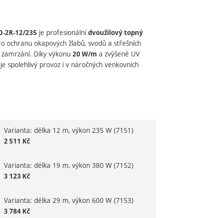
je profesionální
O-2R-12/235
dvoužilový topný
o ochranu okapových žlabů, svodů a střešních
i zamrzání. Díky výkonu
a zvýšené UV
20 W/m
ťuje spolehlivý provoz i v náročných venkovních
dující
Varianta: délka 12 m, výkon 235 W
(7151)
variantu
2 511
Kč
Varianta: délka 19 m, výkon 380 W
(7152)
3 123
Kč
Varianta: délka 29 m, výkon 600 W
(7153)
3 784
Kč