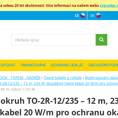
 sebou 20 let zkušeností. Více informací na našem webu
svp-solar.c
SK
CS
Jazyková verz
Vyhledávání
KUPOVAT
FINANCOVÁNÍ
OCHRANA ÚDAJŮ
OBCHODNÍ POD
ODA - TOPENÍ - NÁDRŽE
Topné kabely a rohože
Rozmrazování okap
-2R-12/235 – 12 m, 235 W, dvoužilový topný kabel 20 W/m pro ochran
a 86 m, výkon 1720 W
okruh TO-2R-12/235 – 12 m, 23
kabel 20 W/m pro ochranu ok