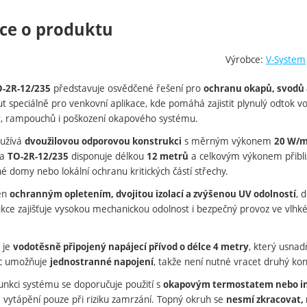
ce o produktu
Výrobce:
V-System
představuje osvědčené řešení pro
O-2R-12/235
ochranu okapů, svodů a
ut speciálně pro venkovní aplikace, kde pomáhá zajistit plynulý odtok
r, rampouchů i poškození okapového systému.
yužívá
s měrným výkonem
dvoužilovou odporovou konstrukci
20 W/
ta
disponuje délkou
a celkovým výkonem přibl
TO-2R-12/235
12 metrů
é domy nebo lokální ochranu kritických částí střechy.
ven
, 
ochranným opletením, dvojitou izolací a zvýšenou UV odolností
rukce zajišťuje vysokou mechanickou odolnost i bezpečný provoz ve vlhk
 je
, který usnad
vodotěsně připojený napájecí přívod o délce 4 metry
íc umožňuje
, takže není nutné vracet druhý kon
jednostranné napojení
unkci systému se doporučuje použití s
okapovým termostatem nebo int
á vytápění pouze při riziku zamrzání. Topný okruh se
nesmí zkracovat,