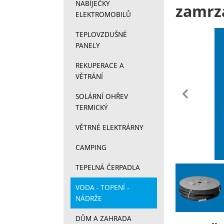
NABÍJEČKY
zamrz
ELEKTROMOBILŮ
TEPLOVZDUŠNÉ
Fotograf
PANELY
REKUPERACE A
VĚTRÁNÍ
př
SOLÁRNÍ OHŘEV
TERMICKÝ
VĚTRNÉ ELEKTRÁRNY
CAMPING
TEPELNÁ ČERPADLA
Fotograf
VODA - TOPENÍ -
NÁDRŽE
DŮM A ZAHRADA