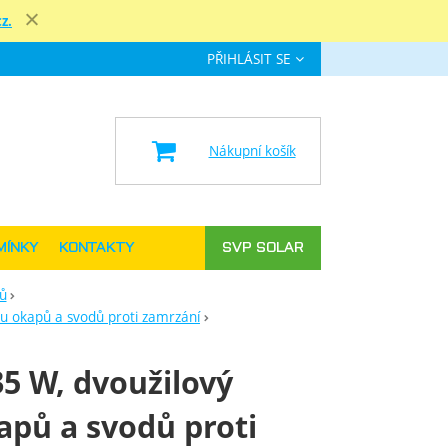
z.
Zavřít
PŘIHLÁSIT SE
e
Nákupní košík
MÍNKY
KONTAKTY
SVP SOLAR
ů
u okapů a svodů proti zamrzání
5 W, dvoužilový
apů a svodů proti