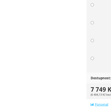
Dostupnost:
7 749
K
(
6 404,13
Kč
bez
Porovnat