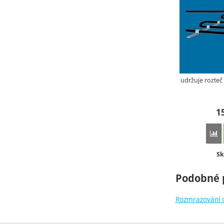
udržuje rozteč
1
P
Do
Sk
Podobné 
Rozmrazování 