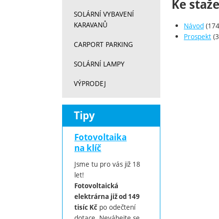
Ke staže
SOLÁRNÍ VYBAVENÍ
KARAVANŮ
Návod
(174
Prospekt
(3
CARPORT PARKING
SOLÁRNÍ LAMPY
VÝPRODEJ
Tipy
Fotovoltaika
na klíč
Jsme tu pro vás již 18
let!
Fotovoltaická
elektrárna již od 149
po odečtení
tisíc Kč
dotace. Neváhejte se