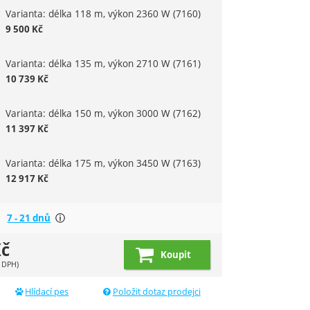
Varianta: délka 118 m, výkon 2360 W
(7160)
9 500
Kč
Varianta: délka 135 m, výkon 2710 W
(7161)
10 739
Kč
Varianta: délka 150 m, výkon 3000 W
(7162)
11 397
Kč
Varianta: délka 175 m, výkon 3450 W
(7163)
12 917
Kč
Většina produktů je dostupná do týdne, ale přesnějš
7 - 21 dnů
Zobrazit více
č
Koupit
 DPH)
Hlídací pes
Položit dotaz prodejci