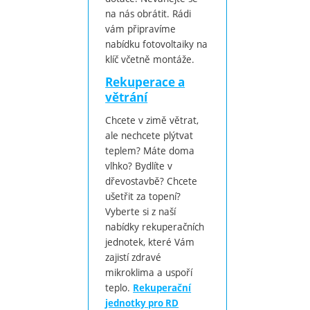
na nás obrátit. Rádi
vám připravíme
nabídku fotovoltaiky na
klíč včetně montáže.
Rekuperace a
větrání
Chcete v zimě větrat,
ale nechcete plýtvat
teplem? Máte doma
vlhko? Bydlíte v
dřevostavbě? Chcete
ušetřit za topení?
Vyberte si z naší
nabídky rekuperačních
jednotek, které Vám
zajistí zdravé
mikroklima a uspoří
teplo.
Rekuperační
jednotky pro RD