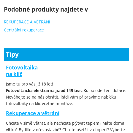
Podobné produkty najdete v
Co je rekuperační jednotka ?
REKUPERACE A VĚTRÁNÍ
Centrální rekuperace
Rekuperační jednotka je
větrací zařízení s rekuperátorem,
ventilátory, ohřívačem a filtry.
(vzduch vydýchaný, obsahující
Zajišťuje odvod použitého vzduchu
Tipy
pachy z kuchyně, WC, odéry, kouř, vlhkost …)
mimo objekt.
Nahrazuje ho čerstvým, ohřátým
vzduchem.
Fotovoltaika
Řízené větrání s rekuperací tepla zajistí
optimální využití
na klíč
vyrobeného (a již zaplaceného) tepla.
naopak
tohoto
ochlazování vnitřního
V létě
lze
větrání využít k
Jsme tu pro vás již 18 let!
pobytového prostoru v nočních hodinách.
po odečtení dotace.
Fotovoltaická elektrárna již od 149 tisíc Kč
Neváhejte se na nás obrátit. Rádi vám připravíme nabídku
fotovoltaiky na klíč včetně montáže.
Rekuperace a větrání
Video: Rekuperační jednotka Venus
Chcete v zimě větrat, ale nechcete plýtvat teplem? Máte doma
vlhko? Bydlíte v dřevostavbě? Chcete ušetřit za topení? Vyberte