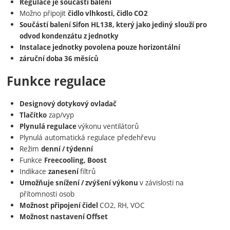
Regulace je součástí balení
Instalace
jednotky je povolena
pouze
Možno připojit
čidlo vlhkosti, čidlo CO2
Součástí balení Sifon HL138, který jako jediný slouží pro
horizontální
odvod kondenzátu z jednotky
Instalace jednotky povolena pouze horizontální
Český výrobek
záruční doba 36 měsíců
Záruční doba na jednotku je 36 měsíců.
Funkce regulace
Co je Rekuperace ?
Designový dotykový ovladač
zap/vyp
Tlačítko
výkonu ventilátorů
Plynulá regulace
Plynulá automatická regulace předehřevu
definujeme jako
Rekuperaci
zpětné využití tepla z odváděného
Režim
denní / týdenní
vzduchu.
Funkce
Freecooling, Boost
(
)
Rekuperátor
rekuperační hliníkový deskový výměník
využije
Indikace
filtrů
zanesení
teplo vzduchu z odsávaného prostoru k ohřevu chladného
v závislosti na
Umožňuje
snížení / zvýšení výkonu
vzduchu přiváděného z venkovního prostředí.
přítomnosti osob
,
Přiváděný a odváděný vzduch jsou od sebe odděleny deskou
CO2, RH, VOC
Možnost připojení čidel
takže nedochází k jejich promísení.
Možnost nastavení Offset
Zajistí se tak
maximální přenos tepla.