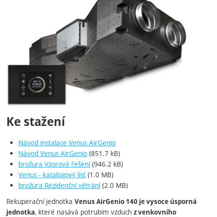
Ke stažení
Návod instalace Venus AirGenio
Návod Venus AirGenio
(851.7 kB)
brožura Vzorová řešení
(946.2 kB)
Venus - katalogový list
(1.0 MB)
brožura Rezidenční větrání
(2.0 MB)
Rekuperační jednotka
Venus AirGenio 140 je vysoce úsporná
, které nasává potrubím vzduch
jednotka
z venkovního