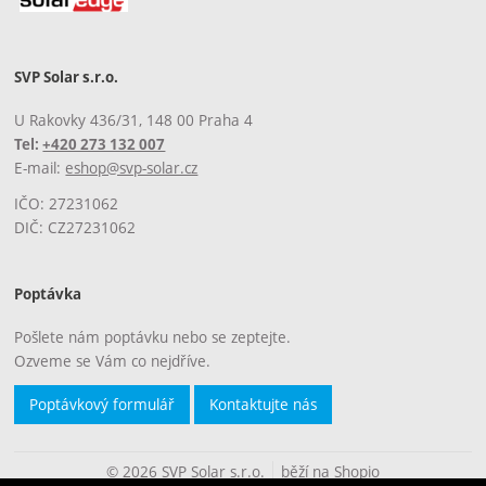
SVP Solar s.r.o.
U Rakovky 436/31, 148 00 Praha 4
Tel:
+420 273 132 007
E-mail:
eshop@svp-solar.cz
IČO: 27231062
DIČ: CZ27231062
Poptávka
Pošlete nám poptávku nebo se zeptejte.
Ozveme se Vám co nejdříve.
Poptávkový formulář
Kontaktujte nás
© 2026 SVP Solar s.r.o.
běží na
Shopio