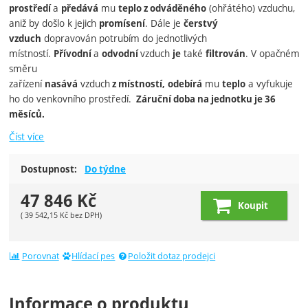
a
mu
(ohřátého) vzduchu,
prostředí
předává
teplo
z odváděného
aniž by došlo k jejich
. Dále je
promísení
čerstvý
dopravován potrubím do jednotlivých
vzduch
místností.
a
vzduch
také
. V opačném
Přívodní
odvodní
je
filtrován
směru
zařízení
vzduch
mu
a vyfukuje
nasává
z místností,
odebírá
teplo
ho do venkovního prostředí.
Záruční doba na jednotku je 36
měsíců.
Číst více
Dostupnost:
Do týdne
47 846
Kč
Koupit
(
39 542,15
Kč
bez DPH)
Porovnat
Hlídací pes
Položit dotaz prodejci
Informace o produktu