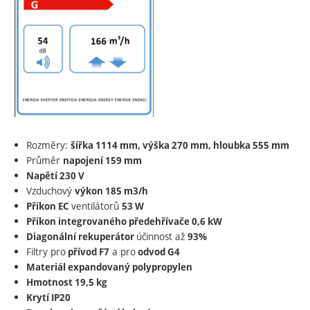
jednotky VENUS jsou zaregistrovány v dotačním programu
Nová Zelená Úsporám 2021-2030
SVT30118 - HRV14EC (166 m3/h)
Diagonální protiproudý
s účinností
rekuperátor
až
93%
Provedení s
EC motory
Dotykový, plně grafický
ovladač a
sifon
Rozměry:
šířka 1114 mm, výška 270 mm, hloubka 555 mm
Průměr
napojení 159 mm
pro odvod kondenzátu
součástí balení
Napětí 230 V
Vzduchový
výkon 185 m3/h
Součástí jednotky
elektrický předehřívač, jako ochrana
ventilátorů
Příkon EC
53
W
rekuperátoru, zajistí celoroční provoz
Příkon integrovaného předehřívače 0,6 kW
Nízká úroveň hluku
účinnost až
Diagonální rekuperátor
93%
Výška jednotky max. 270 mm
Filtry pro
a pro
přívod F7
odvod G4
jednotky vyroben
Plášť
z EPP, zajištující vysokou těsnost
Materiál expandovaný polypropylen
a nízkou hmotnost jednotky
Hmotnost 19,5 kg
Vysoká třída filtrace, filtry na přívodu
F7 a G4 na odvodu
Krytí IP20